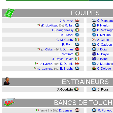
EQUIPES
J. Alnwick
O. Marcian
R. Tait
P. Hanlon
(
K. McAllister
, 83e)
J. Shaughnessy
D. McGrego
M. Fraser
P. McGinn
C. McCarthy
A. Gogic
R. Flynn
C. Cadden
Í. Durmus
J. Doig
(
J. Obika
, 46e)
J. McGrath
M. Boyle
J. Doyle-Hayes
J. Irvine
K. Dennis
J. Murphy
(
D. Lyness
, 38e)
(
E. Brophy
C. Doidge
(
D. Connolly
, 54e)
ENTRAINEURS
J. Goodwin
J. Ross
BANCS DE TOUCH
D. Lyness
R. Porteou
(entré à la 38e)