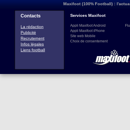
Maxifoot (100% Football) : l'actua
Services Maxifoot
Contacts
Appli Maxifoot Android
Flu
La rédaction
Appli Maxifoot iPhone
Publicité
Site web Mobile
Recrutement
Choix de consentement
Infos légales
Liens football