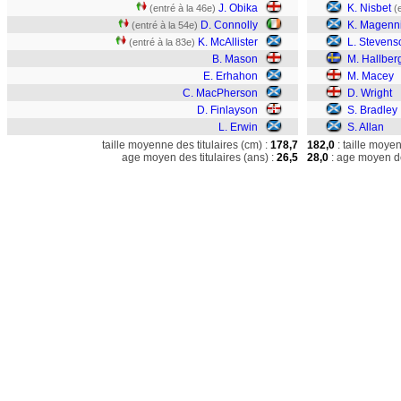
J. Obika
K. Nisbet
(entré à la 46e)
(
D. Connolly
K. Magenn
(entré à la 54e)
K. McAllister
L. Stevens
(entré à la 83e)
B. Mason
M. Hallber
E. Erhahon
M. Macey
C. MacPherson
D. Wright
D. Finlayson
S. Bradley
L. Erwin
S. Allan
taille moyenne des titulaires (cm) :
178,7
182,0
: taille moye
age moyen des titulaires (ans) :
26,5
28,0
: age moyen de