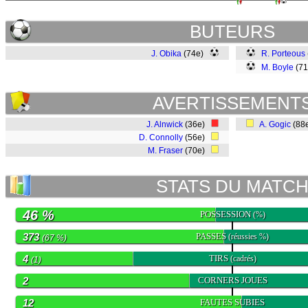
BUTEURS
J. Obika
(74e)
R. Porteous
M. Boyle
(71
AVERTISSEMENT
J. Alnwick
(36e)
A. Gogic
(88
D. Connolly
(56e)
M. Fraser
(70e)
STATS DU MATC
46 %
POSSESSION
(%)
373
PASSES
(réussies %)
(67 %)
4
TIRS
(cadrés)
(1)
2
CORNERS JOUES
12
FAUTES SUBIES