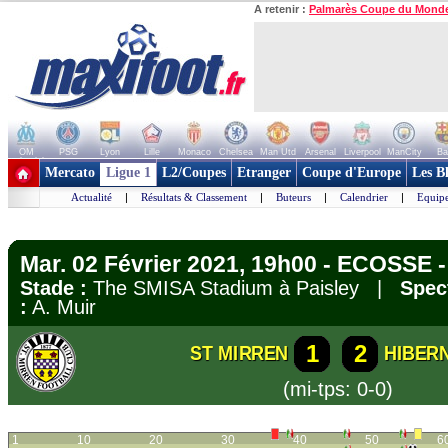
A retenir :
Palmarès Coupe du Mond
OM
PSG
Lyon
Lille
Monaco
Chelsea
Man Utd
Arsenal
Liverpool
ManCity
Ba
+ de clubs
Mercato
Ligue 1
L2/Coupes
Etranger
Coupe d'Europe
Les B
Actualité
|
Résultats & Classement
|
Buteurs
|
Calendrier
|
Equipe
Mar. 02 Février 2021, 19h00 - ECOSSE 
Stade :
The SMISA Stadium à Paisley |
Spec
:
A. Muir
1
2
ST MIRREN
HIBERN
(mi-tps: 0-0)
1
10
20
30
40
50
6