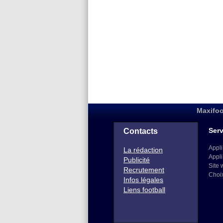
Maxifoo
Serv
Contacts
Appli
La rédaction
Appli
Publicité
Site 
Recrutement
Choi
Infos légales
Liens football