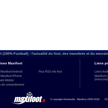
t (100% Football) : l'actualité du foot, des transferts et du mercat
ices Maxifoot
Liens pr
 Maxifoot Android
Flux RSS info foot
Liens foot
 Maxifoot iPhone
Maxifoot-
(livescore
web Mobile
x de consentement
Aj
© copyright Advimedia - Maxifoot 2000-2026