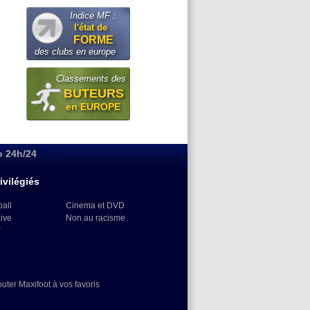
Indice MF :
l'état de
FORME
des clubs en europe
Classements des
BUTEURS
en EUROPE
o 24h/24
ivilégiés
ball
Cinema et DVD
Live
Non au racisme
)
outer Maxifoot à vos favoris