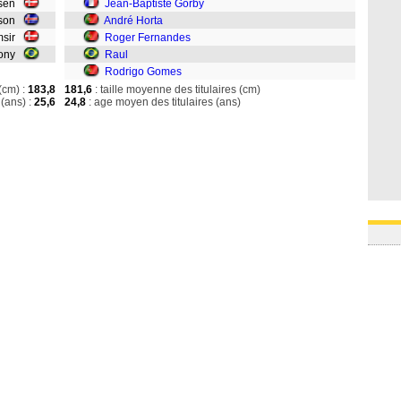
nsen
Jean-Baptiste Gorby
fsson
André Horta
imsir
Roger Fernandes
rony
Raul
Rodrigo Gomes
(cm) :
183,8
181,6
: taille moyenne des titulaires (cm)
(ans) :
25,6
24,8
: age moyen des titulaires (ans)