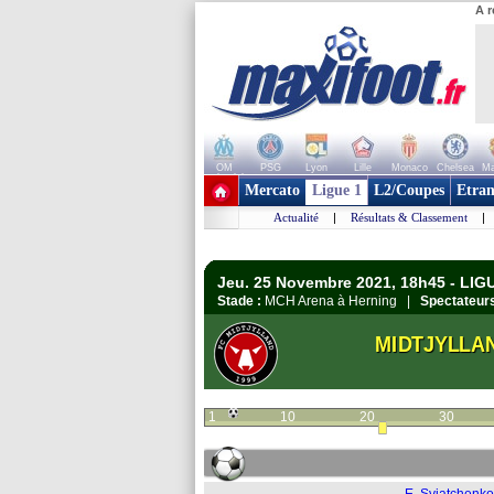
A r
OM
PSG
Lyon
Lille
Monaco
Chelsea
Ma
+ de clubs
Mercato
Ligue 1
L2/Coupes
Etran
Actualité
|
Résultats & Classement
|
Jeu. 25 Novembre 2021, 18h45 - LI
Stade :
MCH Arena à Herning |
Spectateurs
MIDTJYLLA
1
10
20
30