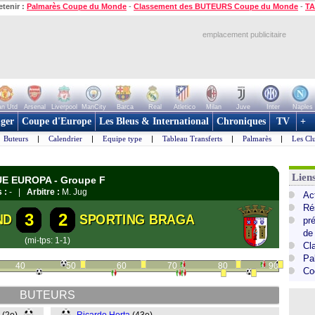
etenir :
Palmarès Coupe du Monde
-
Classement des BUTEURS Coupe du Monde
-
TA
emplacement publicitaire
n Utd
Arsenal
Liverpool
ManCity
Barca
Real
Atletico
Milan
Juve
Inter
Naples
ger
Coupe d'Europe
Les Bleus & International
Chroniques
TV
+
Buteurs
|
Calendrier
|
Equipe type
|
Tableau Transferts
|
Palmarès
|
Les Cl
Lie
GUE EUROPA - Groupe F
 :
- |
Arbitre :
M. Jug
Ac
Ré
3
2
ND
SPORTING BRAGA
pr
de
(mi-tps: 1-1)
Cl
Pa
40
50
60
70
80
90
Co
BUTEURS