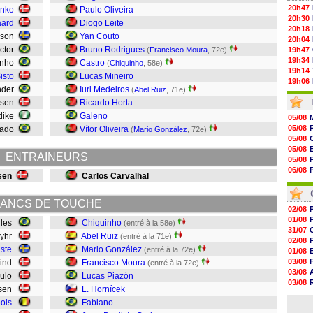
20h47
enko
Paulo Oliveira
20h30
aard
Diogo Leite
20h18
rsson
Yan Couto
20h04
ictor
Bruno Rodrigues
(
Francisco Moura
, 72e)
19h47
19h34
inho
Castro
(
Chiquinho
, 58e)
19h14
Sisto
Lucas Mineiro
19h06
nder
Iuri Medeiros
(
Abel Ruiz
, 71e)
18h50
aksen
Ricardo Horta
18h30
18h20
dike
Galeno
05/08
17h58
05/08
mado
Vítor Oliveira
(
Mario González
, 72e)
17h47
05/08
17h34
05/08
17h22
ENTRAINEURS
05/08
17h10
06/08
sen
Carlos Carvalhal
16h59
06/08
16h53
05/08
16h45
ANCS DE TOUCHE
16h34
02/08
16h21
01/08
rles
Chiquinho
(entré à la 58e)
16h04
31/07
Dyhr
Abel Ruiz
(entré à la 71e)
15h50
02/08
uste
Mario González
15h40
(entré à la 72e)
01/08
03/08
 Lind
Francisco Moura
(entré à la 72e)
03/08
raulo
Lucas Piazón
03/08
nsen
L. Hornícek
03/08
ols
Fabiano
31/07