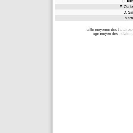
O. Je
E. Ola
D. S
Mar
taille moyenne des titulaires 
age moyen des titulaires 