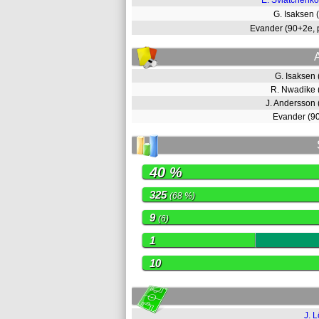
E. Sviatchenko
G. Isaksen
Evander (90+2e,
G. Isaksen
R. Nwadike
J. Andersson
Evander (
40 %
325
(68 %)
9
(6)
1
10
J. L