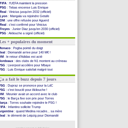
FIFA
: l'UEFA maintient la pression
PSG
: Tebas encense Luis Enrique
Real
: Vinicius jusqu'en 2032 (officiel)
Lyon
: Mangala va rejoindre Getafe
OM
: une offre refusée pour Aguerd
Real
: c'est confirmé pour Vinicius
Troyes
: Junior Diaz jusqu'en 2030 (officiel)
PSG
: Akliouche a signé (officiel)
OM
: une offre pour Bulka
Les + populaires du moment
PSG
: contrat signé pour Akliouche
Ouganda
: Owori battu à mort à Kampala
Monaco
: Pogba pointé du doigt
Arsenal
: Arteta veut créer une dynastie
Real
: Diomandé arrive pour 140 M€ !
Chelsea
: Palace a fait son offre pour Disasi
OM
: le retour d'Adidas est acté
FIFA
: le gouvernement espagnol s'en mêle
Bordeaux
: des clubs de N1 montent au créneau
PSG
: l'étonnante rumeur Gusto
PSG
: Liverpool accélère pour Mbaye
Bologne
: Dallinga est sur le marché
PSG
: Luis Enrique satisfait malgré tout
OM
: accord trouvé avec Man City pour Rulli
Barça
: Ferran Torres donne son feu vert au PSG
OM
: Medina vers Leverkusen pour 25 M€
Real
: une nouvelle offre pour Vinicius
Ça a fait le buzz depuis 7 jours
Uruguay
: Forlan nommé sélectionneur (officiel)
Séville
: Juanlu signe à Bournemouth (officiel)
PSG
: Dupraz se prononce pour la LdC
PSG
: Ndjantou heureux d'avoir rejoué
PSG
: c'est bouclé pour Akliouche !
Real
: Diomandé pour 140 M€ ! (officiel)
OM
: Meunier avait un accord avec le club
Man City
: Rodri préfère le Barça au Real !
PSG
: le Barça fixe son prix pour Torres
Rennes
: Aït Boudlal veut rejoindre Fulham
Barça
: Torres souhaite rejoindre le PSG !
FIFA
: Infantino sollicite Trump
Voir les brèves précédentes
Argentine
: quand Medina recadre... sa mère
Real
: le démenti de Leipzig pour Diomandé
OM
: Paixão attire un 2e club anglais
FIFA
: le conseiller d'Infantino démissionne !