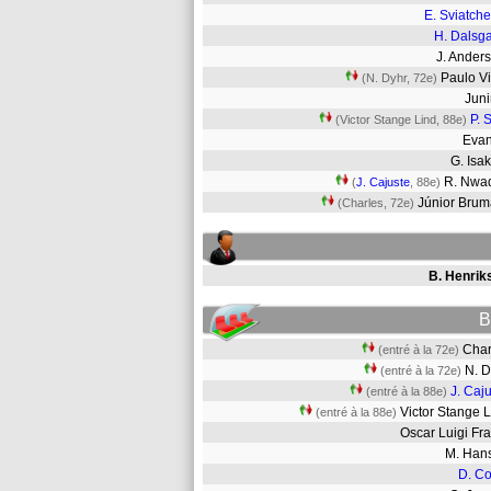
E. Sviatch
H. Dalsg
J. Ande
Paulo V
(N. Dyhr, 72e)
Jun
P. 
(Victor Stange Lind, 88e)
Eva
G. Is
R. Nwa
(
J. Cajuste
, 88e)
Júnior Bru
(Charles, 72e)
B. Henrik
B
Cha
(entré à la 72e)
N. 
(entré à la 72e)
J. Caj
(entré à la 88e)
Victor Stange
(entré à la 88e)
Oscar Luigi F
M. Ha
D. Co