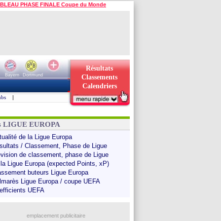
BLEAU PHASE FINALE Coupe du Monde
Résultats
Bayern
Dortmund
Classements
Calendriers
ubs
|
ns LIGUE EUROPA
tualité de la Ligue Europa
sultats / Classement, Phase de Ligue
évision de classement, phase de Ligue
 la Ligue Europa (expected Points, xP)
assement buteurs Ligue Europa
lmarès Ligue Europa / coupe UEFA
efficients UEFA
emplacement publicitaire