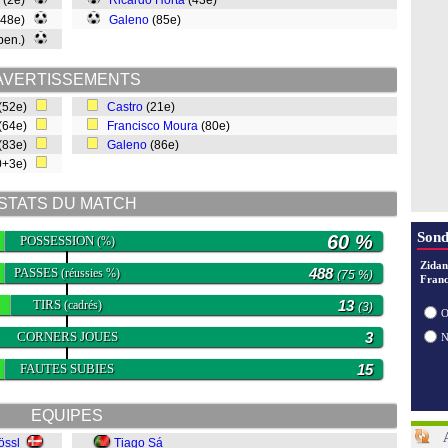
(2e)
Ricardo Horta
(43e)
 (48e)
Galeno
(85e)
 pen.)
AVERTISSEMENTS
 (52e)
Castro
(21e)
 (64e)
Francisco Moura
(80e)
 (83e)
Galeno
(86e)
90+3e)
STATS DU MATCH
Sond
60 %
POSSESSION
(%)
Zidan
PASSES
488
(réussies %)
(75 %)
Franc
TIRS
13
(cadrés)
(3)
O
CORNERS JOUES
3
FAUTES SUBIES
15
EQUIPES
össl
Tiago Sá