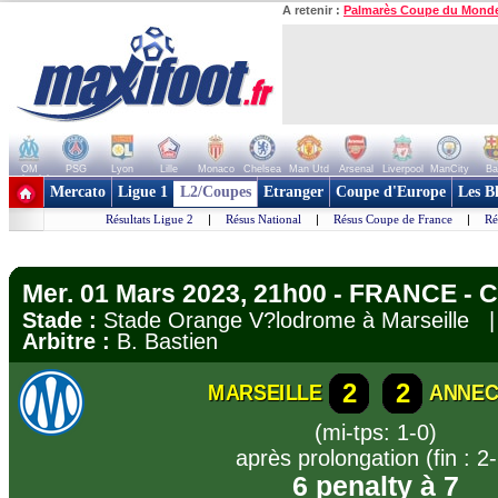
A retenir :
Palmarès Coupe du Mond
OM
PSG
Lyon
Lille
Monaco
Chelsea
Man Utd
Arsenal
Liverpool
ManCity
Ba
+ de clubs
Mercato
Ligue 1
L2/Coupes
Etranger
Coupe d'Europe
Les B
Résultats Ligue 2
|
Résus National
|
Résus Coupe de France
|
Ré
Mer. 01 Mars 2023, 21h00 - FRANCE - 
Stade :
Stade Orange V?lodrome à Marseille
Arbitre :
B. Bastien
2
2
MARSEILLE
ANNEC
(mi-tps: 1-0)
après prolongation (fin : 2-
6 penalty à 7