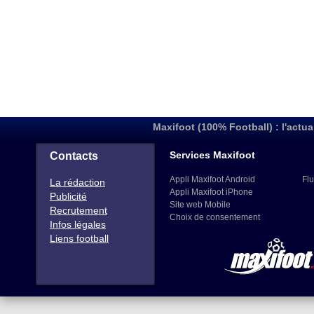
Maxifoot (100% Football) : l'actua
Services Maxifoot
Contacts
Appli Maxifoot Android
Flu
La rédaction
Appli Maxifoot iPhone
Publicité
Site web Mobile
Recrutement
Choix de consentement
Infos légales
Liens football