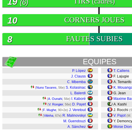
19
TIRS
(cadrés)
(6)
10
CORNERS JOUES
8
FAUTES SUBIES
EQUIPES
P. López
T. Callens
J. Clauss
F. Lajugie
C. Mbemba
A. Temanf
S. Kolasinac
K. Mouang
(
Nuno Tavares
, 56e)
L. Balerdi
G. Jean
I. Kaboré
Maxime Bas
(
A. Ounahi
, 56e)
D. Payet
A. Kashi
(
V. Rongier
, 56e)
J. Veretout
J. Rocchi
(
F. Mughe
, 90+2e)
(
R. Malinovskyi
V. Pajot
(
Vitinha
, 67e)
(M.
M. Guendouzi
Y. Demonc
A. Sánchez
Moise Dion