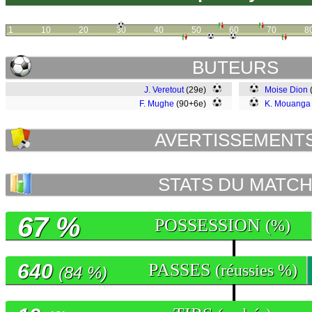
1
10
20
30
40
50
60
70
8
BUTEURS
J. Veretout
(29e)
Moise Dion
F. Mughe
(90+6e)
K. Mouanga
AVERTISSEMENT
STATS DU MATC
67 %
POSSESSION
(%)
640
PASSES
(réussies %)
(84 %)