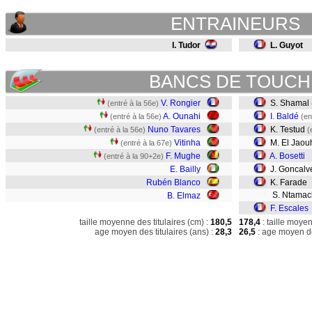
ENTRAINEURS
I. Tudor
L. Guyot
BANCS DE TOUCH
V. Rongier
S. Shamal
(entré à la 56e)
A. Ounahi
I. Baldé
(entré à la 56e)
(en
Nuno Tavares
K. Testud
(entré à la 56e)
(
Vitinha
M. El Jaou
(entré à la 67e)
F. Mughe
A. Bosetti
(entré à la 90+2e)
E. Bailly
J. Goncalv
Rubén Blanco
K. Farade
S. Ntamac
B. Elmaz
F. Escales
taille moyenne des titulaires (cm) :
180,5
178,4
: taille moye
age moyen des titulaires (ans) :
28,3
26,5
: age moyen de