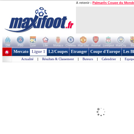
A retenir :
Palmarès Coupe du Mond
OM
PSG
Lyon
Lille
Monaco
Chelsea
Man Utd
Arsenal
Liverpool
ManCity
Ba
+ de clubs
Mercato
Ligue 1
L2/Coupes
Etranger
Coupe d'Europe
Les B
Actualité
|
Résultats & Classement
|
Buteurs
|
Calendrier
|
Equipe