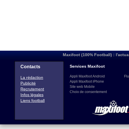
Maxifoot (100% Football) : l'actua
Services Maxifoot
Contacts
Appli Maxifoot Android
Flu
La rédaction
Appli Maxifoot iPhone
Publicité
Site web Mobile
Recrutement
Choix de consentement
Infos légales
Liens football