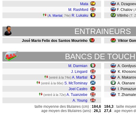
Mata
A. Dzagoev
M. Rashford
F. Chalov
(
R. Lukaku
Vitinho
(
A. Martial
, 74e)
(T. 
ENTRAINEURS
José Mario Felix dos Santos Mourinho
Viktor Go
BANCS DE TOUCH
M. Darmian
A. Gordyu
J. Lingard
K. Khoson
A. Martial
A. Makarov
(entré à la 74e)
S. McTominay
A. Olanare
(entré à la 66e)
Joel Castro
I. Pomazu
A. Tuanzebe
T. Zhamale
(entré à la 72e)
A. Young
taille moyenne des titulaires (cm) :
184,6
184,3
: taille moye
age moyen des titulaires (ans) :
26,1
27,4
: age moyen de