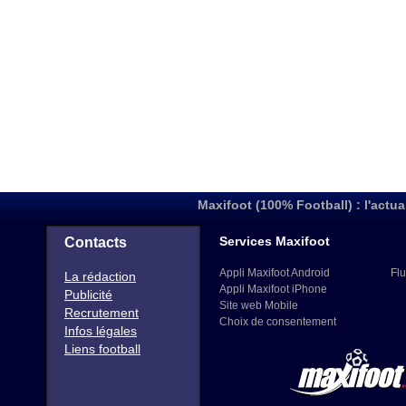
Maxifoot (100% Football) : l'actua
Services Maxifoot
Contacts
Appli Maxifoot Android
Flu
La rédaction
Appli Maxifoot iPhone
Publicité
Site web Mobile
Recrutement
Choix de consentement
Infos légales
Liens football