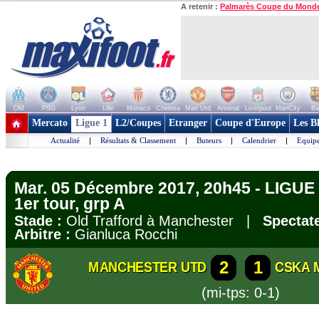
A retenir :
Palmarès Coupe du Mond
OM
PSG
Lyon
Lille
Monaco
Chelsea
Man Utd
Arsenal
Liverpool
ManCity
Ba
+ de clubs
Mercato
Ligue 1
L2/Coupes
Etranger
Coupe d'Europe
Les B
Actualité
|
Résultats & Classement
|
Buteurs
|
Calendrier
|
Equipe
Mar. 05 Décembre 2017, 20h45 - LIGU
1er tour, grp A
Stade :
Old Trafford à Manchester |
Spectate
Arbitre :
Gianluca Rocchi
2
1
MANCHESTER UTD
CSKA 
(mi-tps: 0-1)