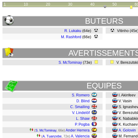
1
10
20
30
40
50
6
BUTEURS
R. Lukaku
(64e)
Vitinho (45
M. Rashford
(66e)
AVERTISSEMENT
S. McTominay
(73e)
V. Berezutsk
EQUIPES
S. Romero
I. Akinfeev
D. Blind
V. Vasin
C. Smalling
S. Ignashev
V. Lindelöf
V. Berezuts
L. Shaw
K. Nababk
P. Pogba
K. Kuchaev
Ander Herrera
A. Golovin
(
S. McTominay
, 66e)
A. Valencia
M. Fernand
(
A. Tuanzebe
, 72e)