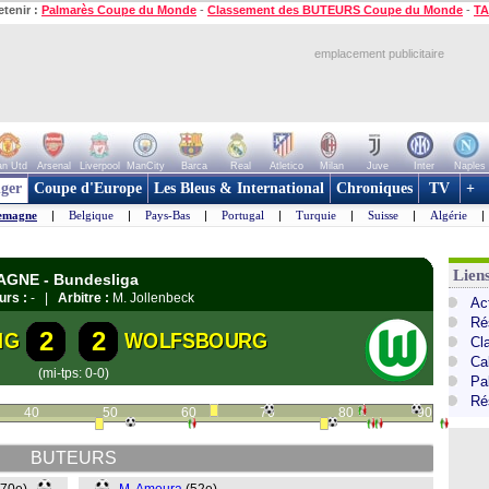
etenir :
Palmarès Coupe du Monde
-
Classement des BUTEURS Coupe du Monde
-
TA
emplacement publicitaire
n Utd
Arsenal
Liverpool
ManCity
Barca
Real
Atletico
Milan
Juve
Inter
Naples
ger
Coupe d'Europe
Les Bleus & International
Chroniques
TV
+
emagne
|
Belgique
|
Pays-Bas
|
Portugal
|
Turquie
|
Suisse
|
Algérie
|
Lien
MAGNE - Bundesliga
urs :
- |
Arbitre :
M. Jollenbeck
Ac
Ré
2
2
IG
WOLFSBOURG
Cl
Ca
(mi-tps: 0-0)
Pa
Ré
40
50
60
70
80
90
BUTEURS