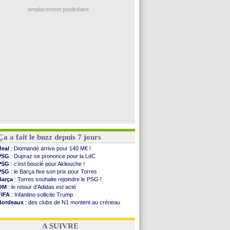
Ouganda
: Owori battu à mort à Kampala
PSG
: Nsoki va signer en Croatie
emplacement publicitaire
Arsenal
: Naples vise Gabriel Jesus
Real
: Mastantuono prêté à la Fiorentina (off.)
Man City
: accord avec le Barça pour Rodri ?
Rennes
: Haise a prolongé (officiel)
Palace
: Tomiyasu a convaincu (officiel)
Voir les brèves précédentes
Ça a fait le buzz depuis 7 jours
Real
: Diomandé arrive pour 140 M€ !
PSG
: Dupraz se prononce pour la LdC
PSG
: c'est bouclé pour Akliouche !
PSG
: le Barça fixe son prix pour Torres
Barça
: Torres souhaite rejoindre le PSG !
OM
: le retour d'Adidas est acté
FIFA
: Infantino sollicite Trump
Bordeaux
: des clubs de N1 montent au créneau
Argentine
: quand Medina recadre... sa mère
Real
: le démenti de Leipzig pour Diomandé
A SUIVRE