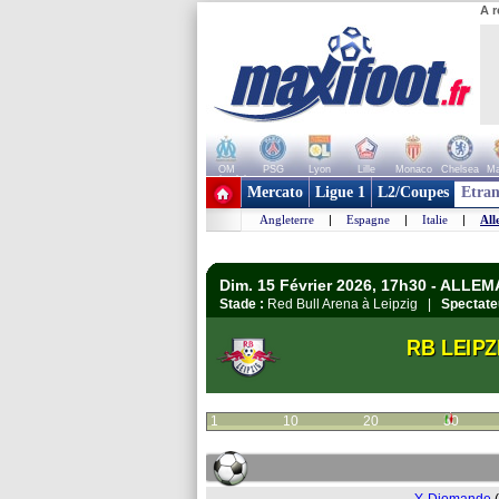
A r
OM
PSG
Lyon
Lille
Monaco
Chelsea
Ma
+ de clubs
Mercato
Ligue 1
L2/Coupes
Etran
Angleterre
|
Espagne
|
Italie
|
All
Dim. 15 Février 2026, 17h30 - ALLE
Stade :
Red Bull Arena à Leipzig |
Spectate
RB LEIPZ
1
10
20
30