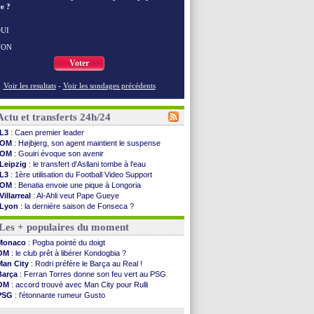
e ?
UI
NON
Voter
Voir les resultats
-
Voir les sondages précédents
Actu et transferts 24h/24
L3
: Caen premier leader
OM
: Højbjerg, son agent maintient le suspense
OM
: Gouiri évoque son avenir
Leipzig
: le transfert d'Asllani tombe à l'eau
L3
: 1ère utilisation du Football Video Support
OM
: Benatia envoie une pique à Longoria
Villarreal
: Al-Ahli veut Pape Gueye
Lyon
: la dernière saison de Fonseca ?
OM
: un nouveau prétendant pour Højbjerg
Les + populaires du moment
Brest
: un gardien norvégien en approche ?
OM
: McCourt a versé 120 M€ en 2026
Monaco
: Pogba pointé du doigt
PSG
: 4 retours dans le groupe face à Man Utd ...
OM
: le club prêt à libérer Kondogbia ?
Nice
: Kevin Carlos va partir en Italie
Man City
: Rodri préfère le Barça au Real !
L1
: prison avec sursis requis contre un arbitre
Barça
: Ferran Torres donne son feu vert au PSG
Leganés
: c'est signé pour Luca Zidane (off.)
OM
: accord trouvé avec Man City pour Rulli
Atletico
: Ruggeri en route pour Aston Villa
PSG
: l'étonnante rumeur Gusto
Monaco
: Filipe Luis soutient Biereth
OM
: une offre pour Bulka
Lyon
: Mangala prêté à Getafe (officiel)