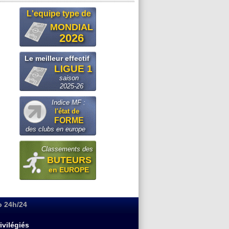
L'equipe type de
MONDIAL
2026
Le meilleur effectif
LIGUE 1
saison
2025-26
Indice MF :
l'état de
FORME
des clubs en europe
Classements des
BUTEURS
en EUROPE
o 24h/24
ivilégiés