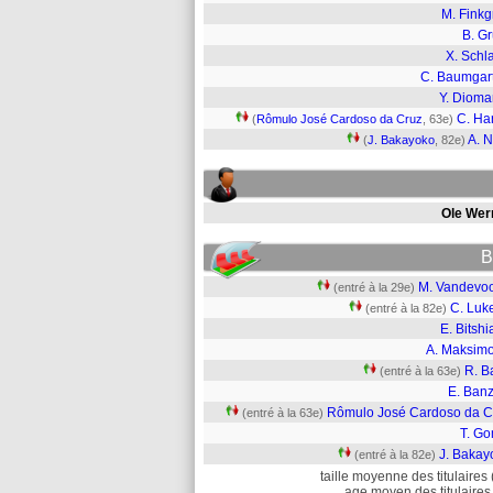
M. Finkg
B. G
X. Schl
C. Baumgar
Y. Diom
C. Ha
(
Rômulo José Cardoso da Cruz
, 63e)
A. 
(
J. Bakayoko
, 82e)
Ole Wer
B
M. Vandevoo
(entré à la 29e)
C. Luk
(entré à la 82e)
E. Bitsh
A. Maksimo
R. B
(entré à la 63e)
E. Banz
Rômulo José Cardoso da C
(entré à la 63e)
T. Go
J. Bakay
(entré à la 82e)
taille moyenne des titulaires 
age moyen des titulaires 