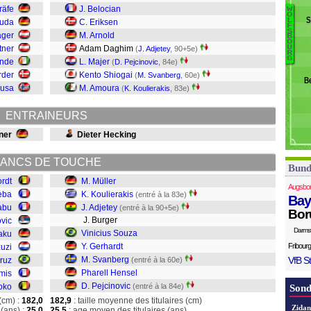
M
räfe
J. Belocian
W
O
B
S
L
ruda
C. Eriksen
F
P
S
L
ager
M. Arnold
B
O
H
V
tner
Adam Daghim
U
(
J. Adjetey
, 90+5e)
R
S
G
ande
L. Majer
(
D. Pejcinovic
, 84e)
G
rder
Kento Shiogai
(
M. Svanberg
, 60e)
B
S
Nusa
M. Amoura
(
K. Koulierakis
, 83e)
J
ENTRAINEURS
K
Mü
ner
Dieter Hecking
ANCS DE TOUCHE
Bund
rdt
M. Müller
Augsbo
eba
K. Koulierakis
(entré à la 83e)
Bay
iabu
J. Adjetey
(entré à la 90+5e)
Bor
J. Burger
vic
Darms
Vinicius Souza
aku
Y. Gerhardt
Fribourg
uzi
M. Svanberg
VfB St
ruz
(entré à la 60e)
Pharell Hensel
mis
D. Pejcinovic
oko
(entré à la 84e)
Sond
(cm) :
182,0
182,9
: taille moyenne des titulaires (cm)
Zidan
(ans) :
25,0
25,5
: age moyen des titulaires (ans)