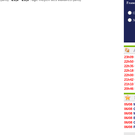
Franc
O
23h09
22h50
22h35
22h18
22h00
21h42
21h10
20h46
20h30
20h01
19h18
05/08
19h09
06/08
18h48
06/08
18h37
06/08
18h29
06/08
17h58
06/08
17h46
06/08
17h32