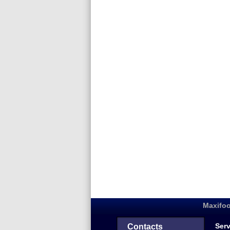
Maxifoo
Serv
Contacts