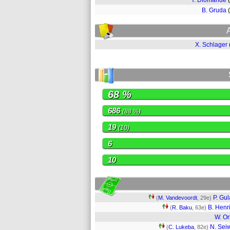
Y. Diomande
B. Gruda
X. Schlager
68 %
686
(88 %)
19
(10)
6
10
P. Gul
(
M. Vandevoordt
, 29e)
B. Henr
(
R. Baku
, 63e)
W. O
N. Sei
(
C. Lukeba
, 82e)