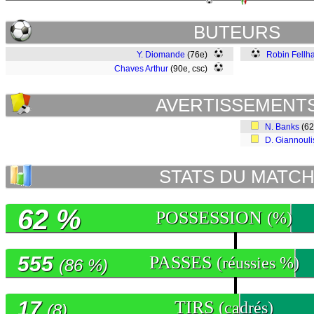
BUTEURS
Y. Diomande
(76e)
Robin Fellh
Chaves Arthur
(90e, csc)
AVERTISSEMENT
N. Banks
(6
D. Giannouli
STATS DU MATC
62 %
POSSESSION
(%)
555
PASSES
(réussies %)
(86 %)
17
TIRS
(cadrés)
(8)