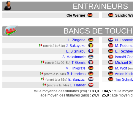
ENTRAINEURS
Ole Werner
Sandro W
BANCS DE TOUCH
L. Zingerle
N. Labrovi
J. Bakayoko
M. Peders
(entré à la 61e)
E. Bitshiabu
E. Rexhbe
A. Maksimovic
Ismaël Gha
T. Gomis
Michael Gr
(entré à la 90+5e)
M. Finkgräfe
M. Wolf
(en
B. Henrichs
Anton Kad
(entré à la 74e)
E. Banzuzi
Tim Schnit
(entré à la 61e)
C. Harder
(entré à la 74e)
taille moyenne des titulaires (cm) :
183,0
184,5
: taille moye
age moyen des titulaires (ans) :
24,4
25,0
: age moyen de