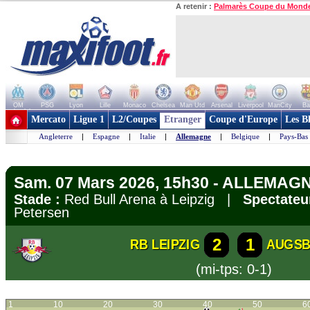
A retenir :
Palmarès Coupe du Mond
OM
PSG
Lyon
Lille
Monaco
Chelsea
Man Utd
Arsenal
Liverpool
ManCity
Ba
+ de clubs
Mercato
Ligue 1
L2/Coupes
Etranger
Coupe d'Europe
Les B
Angleterre
|
Espagne
|
Italie
|
Allemagne
|
Belgique
|
Pays-Bas
Sam. 07 Mars 2026, 15h30 - ALLEMAGN
Stade :
Red Bull Arena à Leipzig |
Spectateu
Petersen
2
1
RB LEIPZIG
AUGS
(mi-tps: 0-1)
1
10
20
30
40
50
6