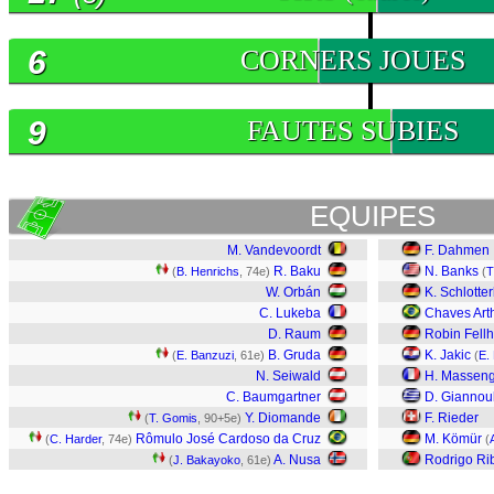
6
CORNERS JOUES
9
FAUTES SUBIES
EQUIPES
M. Vandevoordt
F. Dahmen
R. Baku
N. Banks
(
B. Henrichs
, 74e)
(
T
W. Orbán
K. Schlotte
C. Lukeba
Chaves Art
D. Raum
Robin Fell
B. Gruda
K. Jakic
(
E. Banzuzi
, 61e)
(
E.
N. Seiwald
H. Massen
C. Baumgartner
D. Giannoul
Y. Diomande
F. Rieder
(
T. Gomis
, 90+5e)
Rômulo José Cardoso da Cruz
M. Kömür
(
C. Harder
, 74e)
(
A. Nusa
Rodrigo Ri
(
J. Bakayoko
, 61e)