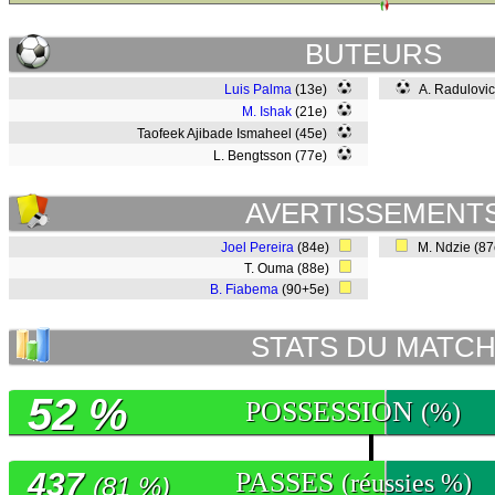
BUTEURS
Luis Palma
(13e)
A. Radulovic
M. Ishak
(21e)
Taofeek Ajibade Ismaheel (45e)
L. Bengtsson (77e)
AVERTISSEMENT
Joel Pereira
(84e)
M. Ndzie (8
T. Ouma (88e)
B. Fiabema
(90+5e)
STATS DU MATC
52 %
POSSESSION
(%)
437
PASSES
(réussies %)
(81 %)