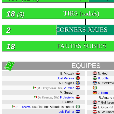
18
TIRS
(cadrés)
(9)
2
CORNERS JOUES
18
FAUTES SUBIES
EQUIPES
B. Mrozek
N. Hedl
Joel Pereira
B. Bolla
A. Douglas
N. Cvetkovi
A. Milic
(M. Skrzypczak, 68e)
M. Gurgul
J. Horn
(F. 
F. Jagiello
(A. Kozubal, 68e)
R. Amane
(
T. Ouma
T. Gulliksen
Taofeek Ajibade Ismaheel
(
B. Fiabema
, 81e)
L. Grgic
(M.
Luis Palma
N. Wurmbr