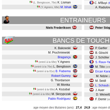
K. Lisman
(L. Bengtsson, 76e)
C. M'Buyi
(
M. Ishak
(Y. Agnero, 68e)
A. Radulov
ENTRAINEURS
Niels Frederiksen
Peter Stög
BANCS DE TOUCH
K. Bakowski
P. Gartler
M. Pruchniewski
B. Göschl
Bragança
J. Schöller
Y. Agnero
(entré à la 68e)
S. Raux-Y
L. Bengtsson
(entré à la 76e)
M. Tilio
(en
B. Fiabema
(entré à la 81e)
Ercan Kar
Robert Gumny
M. Ndzie
(
G. Thordarson
M. Seidl
W. Monka
L. Schaub
A. Kozubal
(entré à la 68e)
J. Auer
M. Skrzypczak
(entré à la 68e)
D. Weixel
Pablo Rodríguez
F. Demir
(e
age moyen des titulaires (ans) :
27,4
24,9
: age moyen de