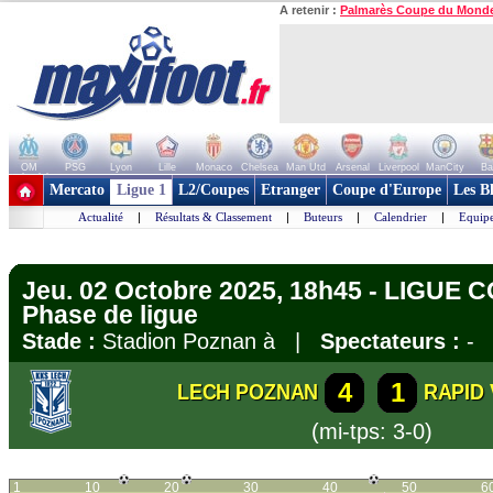
A retenir :
Palmarès Coupe du Mond
OM
PSG
Lyon
Lille
Monaco
Chelsea
Man Utd
Arsenal
Liverpool
ManCity
Ba
+ de clubs
Mercato
Ligue 1
L2/Coupes
Etranger
Coupe d'Europe
Les B
Actualité
|
Résultats & Classement
|
Buteurs
|
Calendrier
|
Equipe
Jeu. 02 Octobre 2025, 18h45 - LIGUE
Phase de ligue
Stade :
Stadion Poznan à |
Spectateurs :
-
4
1
LECH POZNAN
RAPID 
(mi-tps: 3-0)
1
10
20
30
40
50
6