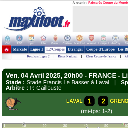
A retenir :
Palmarès Coupe du Mond
OM
PSG
Lyon
Lille
Monaco
Chelsea
Man Utd
Arsenal
Liverpool
ManCity
Ba
+ de clubs
Mercato
Ligue 1
L2/Coupes
Etranger
Coupe d'Europe
Les B
Résultats Ligue 2
|
Résus National
|
Résus Coupe de France
|
Ré
Ven. 04 Avril 2025, 20h00 - FRANCE - L
Stade :
Stade Francis Le Basser à Laval |
Sp
Arbitre :
P. Gaillouste
1
2
LAVAL
GRENO
(mi-tps: 1-2)
1
10
20
30
40
50
6