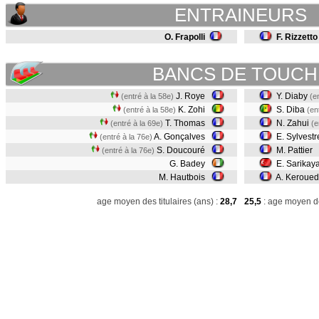
ENTRAINEURS
O. Frapolli
F. Rizzetto
BANCS DE TOUCH
J. Roye
Y. Diaby
(entré à la 58e)
(e
K. Zohi
S. Diba
(entré à la 58e)
(en
T. Thomas
N. Zahui
(entré à la 69e)
(e
A. Gonçalves
E. Sylvest
(entré à la 76e)
S. Doucouré
M. Pattier
(entré à la 76e)
G. Badey
E. Sarikay
M. Hautbois
A. Keroue
age moyen des titulaires (ans) :
28,7
25,5
: age moyen de