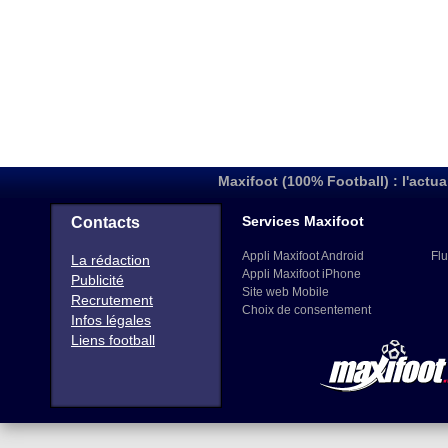
Maxifoot (100% Football) : l'actua
Services Maxifoot
Contacts
Appli Maxifoot Android
Flu
La rédaction
Appli Maxifoot iPhone
Publicité
Site web Mobile
Recrutement
Choix de consentement
Infos légales
Liens football