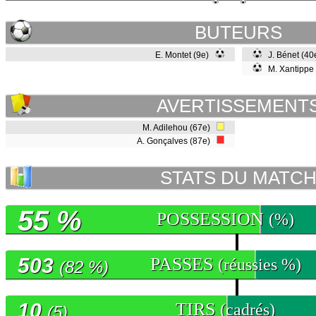
BUTEURS
E. Montet (9e)
J. Bénet (4
M. Xantippe
AVERTISSEMENT
M. Adilehou (67e)
A. Gonçalves (87e)
STATS DU MATC
55 %
POSSESSION
(%)
503
PASSES
(réussies %)
(82 %)
10
TIRS
(cadrés)
(5)