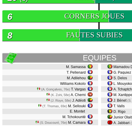
6
CORNERS JOUES
8
FAUTES SUBIES
EQUIPES
M. Samassa
Mamadou D
T. Pellenard
G. Paquiez
M. Adilehou
S. Delos
Williams Kokolo
L. Mouyoko
T. Vargas
A. Tchaptch
(A. Gonçalves, 76e)
A. Cherni
M. Xantipp
(K. Zohi, 58e)
J. Adéoti
J. Bénet
(J. Roye, 58e)
(S.
M. Sellouki
T. Valls
(T. Thomas, 69e)
E. Montet
D. Rigo
M. Tchokounté
Junior Olai
M. Camara
(S. Doucouré, 76e)
A. Jabbari
(