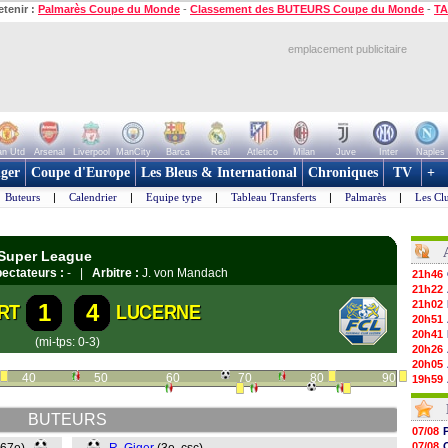
etenir :
Palmarès Coupe du Monde
-
Classement des BUTEURS Coupe du Monde
-
TA
emplacement publicitaire
n Utd
Arsenal
Liverpool
ManCity
Barca
Real
Atletico
Milan
Juve
Inter
Naples
ger
Coupe d'Europe
Les Bleus & International
Chroniques
TV
+
Buteurs
|
Calendrier
|
Equipe type
|
Tableau Transferts
|
Palmarès
|
Les Cl
 Super League
ectateurs :
- |
Arbitre :
J. von Mandach
21h46
21h22
21h02
1
4
RT
LUCERNE
20h51
20h41
(mi-tps: 0-3)
20h26
20h05
40
50
60
70
80
90
19h59
19h50
19h37
BUTEURS
19h12
07/08
19h03
07/08