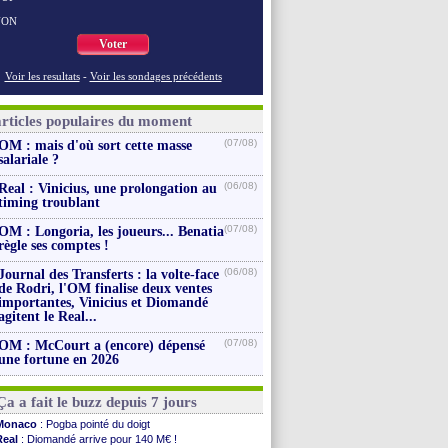
NON
Voter
Voir les resultats
-
Voir les sondages précédents
articles populaires du moment
(07/08)
OM : mais d'où sort cette masse
salariale ?
(06/08)
Real : Vinicius, une prolongation au
timing troublant
(07/08)
OM : Longoria, les joueurs... Benatia
règle ses comptes !
(06/08)
Journal des Transferts : la volte-face
de Rodri, l'OM finalise deux ventes
importantes, Vinicius et Diomandé
agitent le Real...
(07/08)
OM : McCourt a (encore) dépensé
une fortune en 2026
Ça a fait le buzz depuis 7 jours
Monaco
: Pogba pointé du doigt
Real
: Diomandé arrive pour 140 M€ !