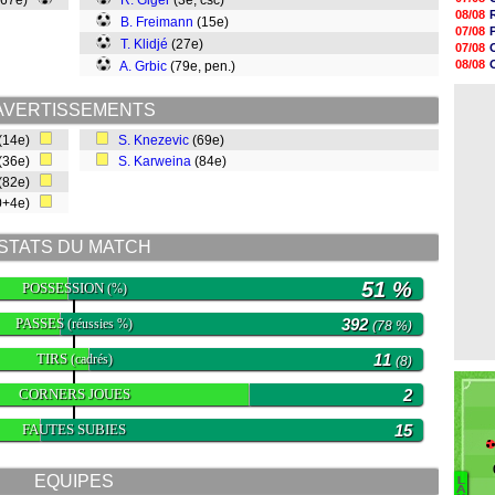
(67e)
R. Giger
(3e, csc)
18h52
08/08
B. Freimann
(15e)
18h41
07/08
18h23
T. Klidjé
(27e)
07/08
18h01
08/08
A. Grbic
(79e, pen.)
17h37
08/08
17h25
07/08
17h08
AVERTISSEMENTS
16h55
(14e)
S. Knezevic
(69e)
16h31
16h11
(36e)
S. Karweina
(84e)
16h06
(82e)
15h48
0+4e)
STATS DU MATCH
51 %
POSSESSION
(%)
PASSES
392
(réussies %)
(78 %)
TIRS
11
(cadrés)
(8)
CORNERS JOUES
2
FAUTES SUBIES
15
EQUIPES
L
Ba
A