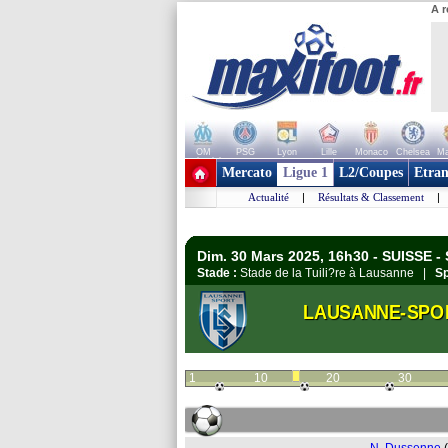
A r
OM
PSG
Lyon
Lille
Monaco
Chelsea
Ma
+ de clubs
Mercato
Ligue 1
L2/Coupes
Etran
Actualité
|
Résultats & Classement
|
Dim. 30 Mars 2025, 16h30 - SUISSE -
Stade :
Stade de la Tuili?re à Lausanne |
Sp
LAUSANNE-SPO
1
10
20
30