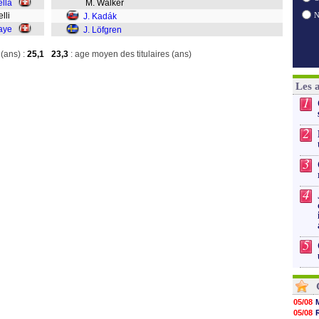
ella
M. Walker
relli
J. Kadák
aye
J. Löfgren
(ans) :
25,1
23,3
: age moyen des titulaires (ans)
Les 
1
2
3
4
5
05/08
05/08