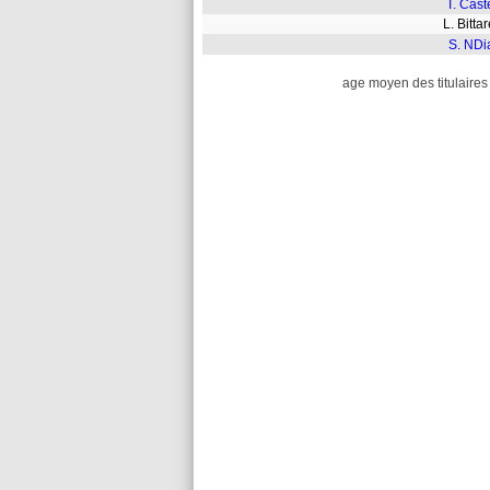
T. Cast
L. Bitta
S. NDi
age moyen des titulaires 