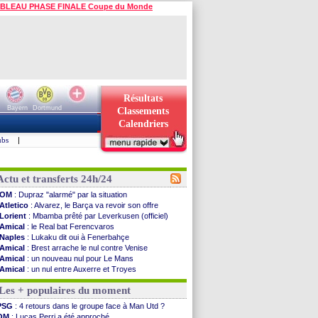
BLEAU PHASE FINALE Coupe du Monde
Résultats
Bayern
Dortmund
Classements
Calendriers
ubs
|
Actu et transferts 24h/24
OM
: Dupraz "alarmé" par la situation
Atletico
: Alvarez, le Barça va revoir son offre
Lorient
: Mbamba prêté par Leverkusen (officiel)
Amical
: le Real bat Ferencvaros
Naples
: Lukaku dit oui à Fenerbahçe
Amical
: Brest arrache le nul contre Venise
Amical
: un nouveau nul pour Le Mans
Amical
: un nul entre Auxerre et Troyes
LA Galaxy
: Sergi Roberto a signé (officiel)
Les + populaires du moment
Amical
: Angers fait tomber Lorient
Amical
: le Paris FC corrigé par Mayence
PSG
: 4 retours dans le groupe face à Man Utd ?
Amical
: Rennes encore battu par Brentford
OM
: Lucas Perri a été approché