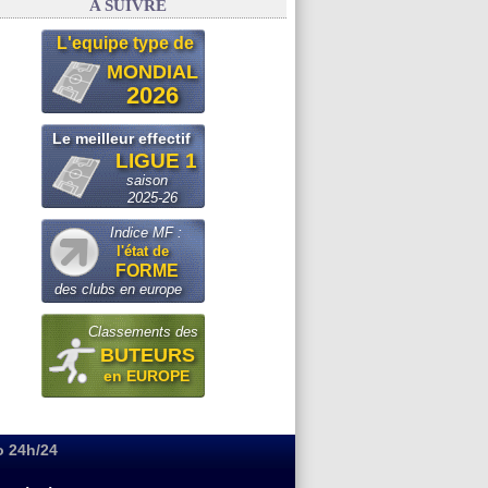
A SUIVRE
L'equipe type de
MONDIAL
2026
Le meilleur effectif
LIGUE 1
saison
2025-26
Indice MF :
l'état de
FORME
des clubs en europe
Classements des
BUTEURS
en EUROPE
o 24h/24