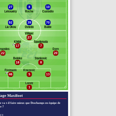
Diaye
27
8
10
Lekoueiry
Roche
Custodio
stella
dini
92
39
70
oindredi
Lia Okou
Oviedo
Balde
ouanga
ne
Villiger
27
ofana
Banc des remplaçants
Lucerne
Klidjé
Spadanuda
iabate
17
7
öfgren
rnandes
Dorn
adák
22
20
Beloko
Stankovic
sic
18
8
arweina
tiger
Freimann
Knezevic
nkler
46
5
13
bic
Loretz
iganiks
1
age Maxifoot
e va t-il faire mieux que Deschamps en équipe de
e ?
UI