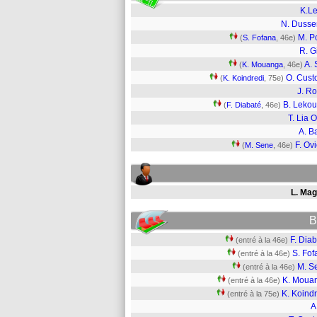
K.Le
N. Duss
M. P
(
S. Fofana
, 46e)
R. G
A.
(
K. Mouanga
, 46e)
O. Cust
(
K. Koindredi
, 75e)
J. R
B. Lekou
(
F. Diabaté
, 46e)
T. Lia 
A. B
F. Ov
(
M. Sene
, 46e)
L. Mag
B
F. Dia
(entré à la 46e)
S. Fof
(entré à la 46e)
M. S
(entré à la 46e)
K. Moua
(entré à la 46e)
K. Koind
(entré à la 75e)
A