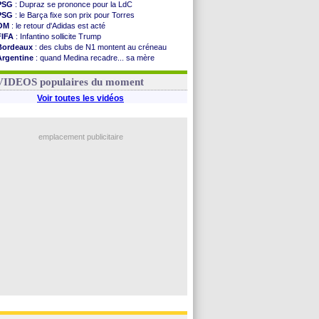
PSG
: Dupraz se prononce pour la LdC
PSG
: le Barça fixe son prix pour Torres
OM
: le retour d'Adidas est acté
FIFA
: Infantino sollicite Trump
Bordeaux
: des clubs de N1 montent au créneau
Argentine
: quand Medina recadre... sa mère
Real
: le démenti de Leipzig pour Diomandé
OM
: le club prêt à libérer Kondogbia ?
VIDEOS populaires du moment
Voir toutes les vidéos
emplacement publicitaire