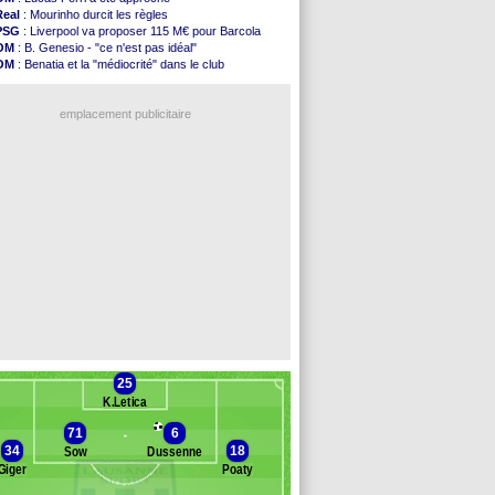
Amical
: Paris SG 1-1 Man Utd (fini)
Real
: Mourinho durcit les règles
Barça
: De Jong menacé par l’arrivée de...
PSG
: Liverpool va proposer 115 M€ pour Barcola
Atletico
: Simeone ferme la porte pour Alvarez
OM
: B. Genesio - "ce n'est pas idéal"
Amical
: Lens battu par Sunderland avant le ...
OM
: Benatia et la "médiocrité" dans le club
Nottingham
: O. Diomande arrive pour 40 M€
OM
: Côme pousse pour Gouiri
Amical
: Strasbourg s'incline encore
L1
: prison avec sursis requis contre un arbitre
Amical
: Lille s'impose à Hambourg
emplacement publicitaire
Lens
: Ganiou prolongé jusqu'en 2030 (officiel)
OM
: le PSG, les précisions de Benatia
Amical
: Paris SG-Man Utd, les compos
Amical
: Chelsea corrige l'AC Milan
Argentine
: Messi perd son papa
Voir les brèves précédentes
25
K.Letica
71
6
34
18
Sow
Dussenne
Giger
Poaty
nc des remplaçants
Lausanne-Sport