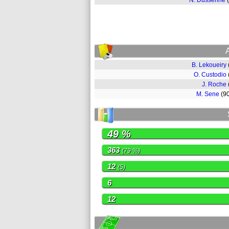
N. Dussenne
B. Lekoueiry
O. Custodio
J. Roche
M. Sene
(9
49 %
363
(79 %)
12
(5)
6
12