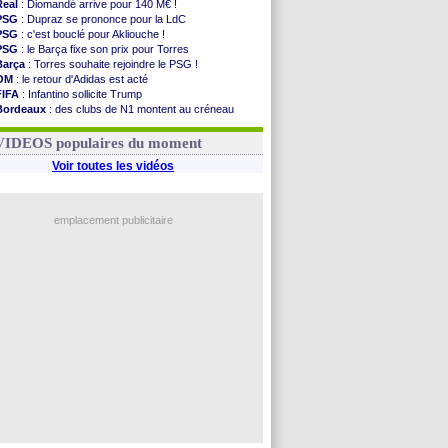
Real
: Diomandé arrive pour 140 M€ !
PSG
: Dupraz se prononce pour la LdC
PSG
: c'est bouclé pour Akliouche !
PSG
: le Barça fixe son prix pour Torres
Barça
: Torres souhaite rejoindre le PSG !
OM
: le retour d'Adidas est acté
FIFA
: Infantino sollicite Trump
Bordeaux
: des clubs de N1 montent au créneau
Argentine
: quand Medina recadre... sa mère
Real
: le démenti de Leipzig pour Diomandé
VIDEOS populaires du moment
Voir toutes les vidéos
emplacement publicitaire