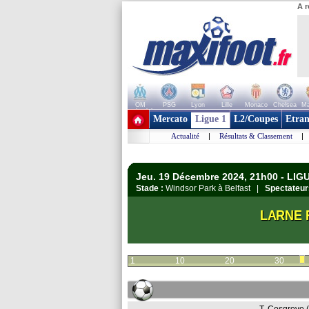
A r
OM
PSG
Lyon
Lille
Monaco
Chelsea
Ma
+ de clubs
Mercato
Ligue 1
L2/Coupes
Etran
Actualité
|
Résultats & Classement
|
Jeu. 19 Décembre 2024, 21h00 - LI
Stade :
Windsor Park à Belfast |
Spectateur
LARNE 
1
10
20
30