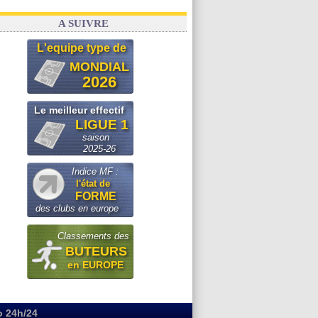
A SUIVRE
L'equipe type de
MONDIAL
2026
Le meilleur effectif
LIGUE 1
saison
2025-26
Indice MF :
l'état de
FORME
des clubs en europe
Classements des
BUTEURS
en EUROPE
o 24h/24