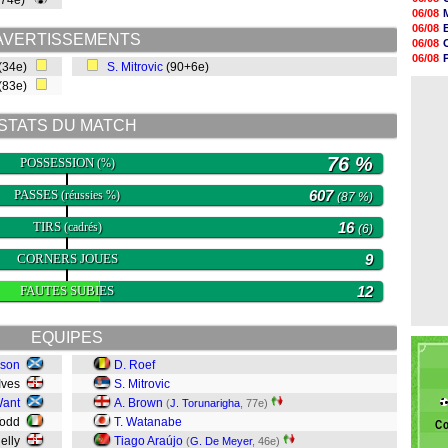
 (74e)
18h29
06/08
17h58
06/08
17h46
AVERTISSEMENTS
06/08
17h32
06/08
 (34e)
S. Mitrovic
(90+6e)
17h16
06/08
16h59
 (83e)
06/08
16h37
16h33
STATS DU MATCH
16h27
16h22
16h07
76 %
POSSESSION
(%)
15h46
PASSES
607
(réussies %)
(87 %)
TIRS
16
(cadrés)
(6)
CORNERS JOUES
9
FAUTES SUBIES
12
EQUIPES
uson
D. Roef
 Ives
S. Mitrovic
Want
A. Brown
(
J. Torunarigha
, 77e)
Todd
T. Watanabe
Co
nelly
Tiago Araújo
(
G. De Meyer
, 46e)