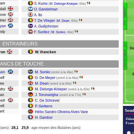
aham
S. Kums
(
M. Delorge-Knieper
, 60e)
L
dall
O. Gandelman
A
R
grove
A. Ito
N
E
gher
T. De Vlieger
(
M. Dean
, 60e)
F
O'
C
Ryan
A. Guðjohnsen
usty
F. Surdez
(
M. Sonko
, 46e)
M
ENTRAINEURS
L
A
De
T
G
ron
W. Vrancken
G
A
N
T
O
I
ANCS DE TOUCHE
G
S
E
D
son
M. Sonko
(entré à la 46e)
T
neff
G. De Meyer
(entré à la 46e)
gee
M. Dean
(entré à la 60e)
D
ndry
M. Delorge-Knieper
(entré à la 60e)
D
loan
J. Torunarigha
(entré à la 77e)
S
Neill
C. De Schrevel
lett
P. Gerkens
Sond
sant
Hélio Sandro Oliveira Alves Vare
H. Gambor
Zidan
Franc
(ans) :
28,1
25,9
: age moyen des titulaires (ans)
O