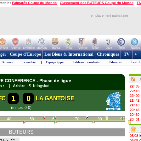
etenir :
Palmarès Coupe du Monde
-
Classement des BUTEURS Coupe du Monde
-
TA
emplacement publicitaire
n Utd
Arsenal
Liverpool
ManCity
Barca
Real
Atletico
Milan
Juve
Inter
Naples
ger
Coupe d'Europe
Les Bleus & International
Chroniques
TV
+
Buteurs
|
Calendrier
|
Equipe type
|
Tableau Transferts
|
Palmarès
|
Les Cl
GUE CONFERENCE - Phase de ligue
s :
- |
Arbitre :
S. Kringstad
22h35
22h18
22h00
1
0
FC
LA GANTOISE
21h42
21h10
(mi-tps: 0-0)
20h46
20h30
40
50
60
70
80
90
20h01
19h18
19h09
BUTEURS
18h48
05/08
18h37
06/08