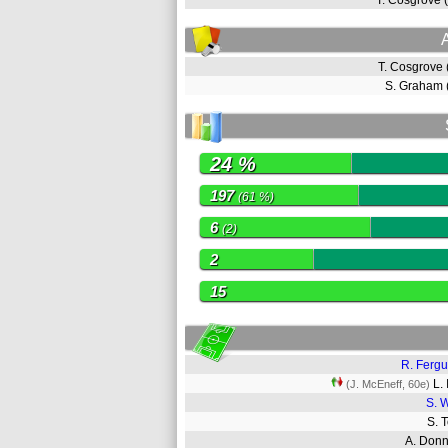
T. Cosgrove
T. Cosgrove
S. Graham
24 %
197
(61 %)
6
(2)
2
15
R. Ferg
L.
(J. McEneff, 60e)
S. 
S. 
A. Don