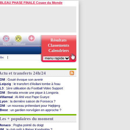
BLEAU PHASE FINALE Coupe du Monde
Résultats
Bayern
Dortmund
Classements
Calendriers
ubs
|
Actu et transferts 24h/24
OM
: Gouiri évoque son avenir
Leipzig
: le transfert d'Asllani tombe à l'eau
L3
: 1ère utilisation du Football Video Support
OM
: Benatia envoie une pique à Longoria
Villarreal
: Al-Ahli veut Pape Gueye
Lyon
: la dernière saison de Fonseca ?
OM
: un nouveau prétendant pour Højbjerg
Brest
: un gardien norvégien en approche ?
OM
: McCourt a versé 120 M€ en 2026
Les + populaires du moment
PSG
: 4 retours dans le groupe face à Man Utd ...
Nice
: Kevin Carlos va partir en Italie
Monaco
: Pogba pointé du doigt
L1
: prison avec sursis requis contre un arbitre
OM
: le club prêt à libérer Kondogbia ?