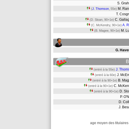
S. Gr
M. Ran
(
J. Thomson
, 55e)
T. Cos
C. Galla
(D. Sloan, 90+1e)
A. 
(C. McKendry, 90+1e)
M. L
(B. Magee, 90+1e)
G. Have
B
J. Thom
(entré à la 55e)
J. McE
(entré à la 60e)
B. Ma
(entré à la 90+1e)
C. McKe
(entré à la 90+1e)
D. S
(entré à la 90+1e)
P. O'
D. Col
J. Be
age moyen des titulaires 