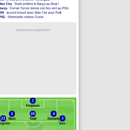
Leganés
: c'est signé pour Luca Zidane (off.)
Man City
: Rodri préfère le Barça au Real !
Atletico
: Ruggeri en route pour Aston Villa
Barça
: Ferran Torres donne son feu vert au PSG
Monaco
: Filipe Luis soutient Biereth
OM
: accord trouvé avec Man City pour Rulli
Lyon
: Mangala prêté à Getafe (officiel)
PSG
: l'étonnante rumeur Gusto
PSG
: Nsoki va signer en Croatie
OM
: une offre pour Bulka
Arsenal
: Naples vise Gabriel Jesus
Ouganda
: Owori battu à mort à Kampala
Real
: Mastantuono prêté à la Fiorentina (off.)
emplacement publicitaire
Man City
: accord avec le Barça pour Rodri ?
Rennes
: Haise a prolongé (officiel)
Palace
: Tomiyasu a convaincu (officiel)
OM
: B. Genesio - "ce n'est pas idéal"
TFC
: Sion Oppong signe pour 4 ans (officiel)
Voir les brèves précédentes
1
Ferguson
2
20
4
23
3
Want
Todd
Donnelly
sgrove
Ives