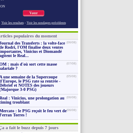
NON
Voter
Voir les resultats
-
Voir les sondages précédents
articles populaires du moment
(06/08)
Journal des Transferts : la volte-face
de Rodri, l'OM finalise deux ventes
importantes, Vinicius et Diomandé
agitent le Real...
(07/08)
OM : mais d'où sort cette masse
salariale ?
(05/08)
A une semaine de la Supercoupe
d'Europe, le PSG rate sa rentrée -
Débrief et NOTES des joueurs
(Majorque 3-0 PSG)
(06/08)
Real : Vinicius, une prolongation au
timing troublant
(06/08)
Mercato : le PSG reçoit le feu vert de
Ferran Torres !
Ça a fait le buzz depuis 7 jours