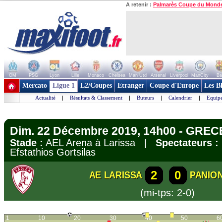
A retenir :
Palmarès Coupe du Mond
OM
PSG
Lyon
Lille
Monaco
Chelsea
Man Utd
Arsenal
Liverpool
ManCity
Ba
+ de clubs
Mercato
Ligue 1
L2/Coupes
Etranger
Coupe d'Europe
Les B
Actualité
|
Résultats & Classement
|
Buteurs
|
Calendrier
|
Equipe
Dim. 22 Décembre 2019, 14h00 - GREC
Stade :
AEL Arena à Larissa |
Spectateurs :
Efstathios Gortsilas
2
0
AE LARISSA
PANIO
(mi-tps: 2-0)
1
10
20
30
40
50
6