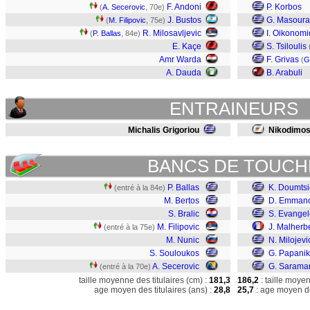
F. Andoni
P. Korbos
(
A. Secerovic
, 70e)
J. Bustos
G. Masoura
(
M. Filipovic
, 75e)
R. Milosavljevic
I. Oikonomi
(
P. Ballas
, 84e)
E. Kaçe
S. Tsiloulis
Amr Warda
F. Grivas
(
G
A. Dauda
B. Arabuli
ENTRAINEURS
Michalis Grigoriou
Nikodimos
BANCS DE TOUCH
P. Ballas
K. Doumtsi
(entré à la 84e)
M. Bertos
D. Emmanou
S. Bralic
S. Evange
M. Filipovic
J. Malherb
(entré à la 75e)
M. Nunic
N. Milojevi
S. Souloukos
G. Papani
A. Secerovic
G. Sarama
(entré à la 70e)
taille moyenne des titulaires (cm) :
181,3
186,2
: taille moye
age moyen des titulaires (ans) :
28,8
25,7
: age moyen de