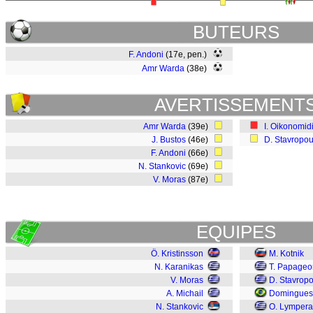
BUTEURS
F. Andoni
(17e, pen.)
Amr Warda
(38e)
AVERTISSEMENT
Amr Warda
(39e)
I. Oikonomid
J. Bustos
(46e)
D. Stavropou
F. Andoni
(66e)
N. Stankovic
(69e)
V. Moras
(87e)
EQUIPES
Ö. Kristinsson
M. Kotnik
N. Karanikas
T. Papageo
V. Moras
D. Stavrop
A. Michail
Domingues
N. Stankovic
O. Lympera