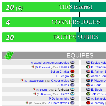
10
TIRS
(cadrés)
(4)
4
CORNERS JOUES
10
FAUTES SUBIES
EQUIPES
Alexandros Anagnostopoulos
Kostas Kots
T. Iliadis
D. Calabria
(
B. Kovacevic
, 63e)
Sofian Chakla
E. Palmer-
E. Ferigra
Ahmed Tou
K. Apostolakis
F. Mladeno
(
T. Papageorgiou
, 63e)
P. Staikos
A. Cerin
L. Andrada
E. Siopis
(
V. Sourlis
, 75e)
F. Pérez
Tetê
(
J. Atanasov
, 75e)
(
T. Jed
P. Deligiannidis
A. Bakaset
Z. Chatzistravos
A. Zaroury
(G. Pasas, 80e)
(