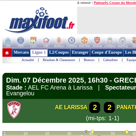
A retenir :
Palmarès Coupe du Mond
OM
PSG
Lyon
Lille
Monaco
Chelsea
Man Utd
Arsenal
Liverpool
ManCity
Ba
+ de clubs
Mercato
Ligue 1
L2/Coupes
Etranger
Coupe d'Europe
Les B
Actualité
|
Résultats & Classement
|
Buteurs
|
Calendrier
|
Equipe
Dim. 07 Décembre 2025, 16h30 - GREC
Stade :
AEL FC Arena à Larissa |
Spectateur
Evangelou
2
2
AE LARISSA
PANAT
(mi-tps: 1-1)
1
10
20
30
40
50
6