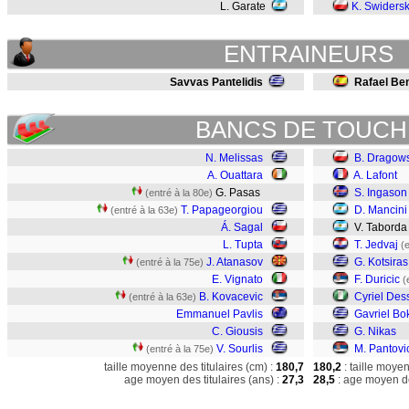
L. Garate
K. Swidersk
ENTRAINEURS
Savvas Pantelidis
Rafael Ben
BANCS DE TOUCH
N. Melissas
B. Dragows
A. Ouattara
A. Lafont
G. Pasas
S. Ingason
(entré à la 80e)
T. Papageorgiou
D. Mancini
(entré à la 63e)
Á. Sagal
V. Taborda
L. Tupta
T. Jedvaj
(
J. Atanasov
G. Kotsiras
(entré à la 75e)
E. Vignato
F. Duricic
(
B. Kovacevic
Cyriel Des
(entré à la 63e)
Emmanuel Pavlis
Gavriel Bo
C. Giousis
G. Nikas
V. Sourlis
M. Pantovi
(entré à la 75e)
taille moyenne des titulaires (cm) :
180,7
180,2
: taille moye
age moyen des titulaires (ans) :
27,3
28,5
: age moyen de