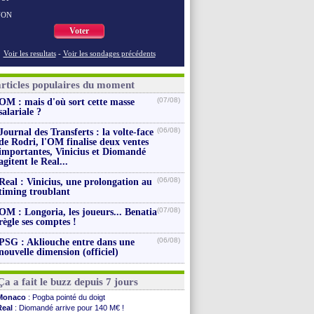
NON
Voter
Voir les resultats
-
Voir les sondages précédents
articles populaires du moment
(07/08)
OM : mais d'où sort cette masse
salariale ?
(06/08)
Journal des Transferts : la volte-face
de Rodri, l'OM finalise deux ventes
importantes, Vinicius et Diomandé
agitent le Real...
(06/08)
Real : Vinicius, une prolongation au
timing troublant
(07/08)
OM : Longoria, les joueurs... Benatia
règle ses comptes !
(06/08)
PSG : Akliouche entre dans une
nouvelle dimension (officiel)
Ça a fait le buzz depuis 7 jours
Monaco
: Pogba pointé du doigt
Real
: Diomandé arrive pour 140 M€ !