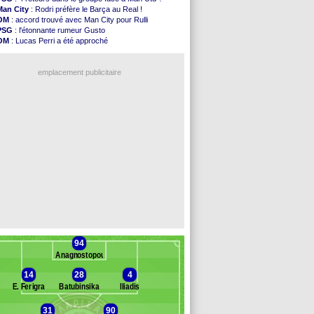
Leipzig
: le transfert d'Asllani tombe à l'eau
Man City
: Rodri préfère le Barça au Real !
L3
: 1ère utilisation du Football Video Support
OM
: accord trouvé avec Man City pour Rulli
OM
: Benatia envoie une pique à Longoria
PSG
: l'étonnante rumeur Gusto
illarreal
: Al-Ahli veut Pape Gueye
OM
: Lucas Perri a été approché
Lyon
: la dernière saison de Fonseca ?
OM
: une offre pour Bulka
OM
: un nouveau prétendant pour Højbjerg
Ouganda
: Owori battu à mort à Kampala
Brest
: un gardien norvégien en approche ?
emplacement publicitaire
OM
: McCourt a versé 120 M€ en 2026
PSG
: 4 retours dans le groupe face à Man Utd ...
Nice
: Kevin Carlos va partir en Italie
L1
: prison avec sursis requis contre un arbitre
Leganés
: c'est signé pour Luca Zidane (off.)
Voir les brèves précédentes
94
Anagnostopoulos
14
28
4
E. Ferigra
Batubinsika
Iliadis
31
90