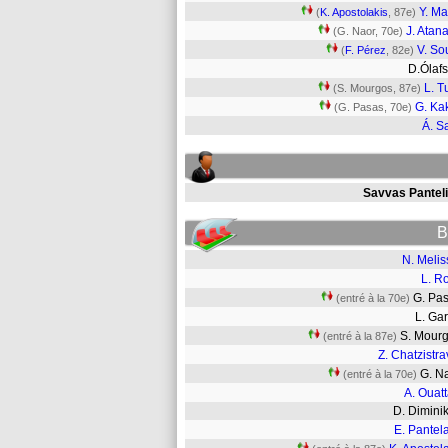
Y. M
(
K. Apostolakis
, 87e)
J. Atan
(G. Naor, 70e)
V. Sou
(
F. Pérez
, 82e)
D.Ólaf
L. T
(S. Mourgos, 87e)
G. Ka
(G. Pasas, 70e)
Á. S
Savvas Panteli
B
N. Melis
L. R
G. P
(entré à la 70e)
L. Ga
S. Mou
(entré à la 87e)
Z. Chatzistr
G. N
(entré à la 70e)
A. Ouat
D. Dimin
E. Pantel