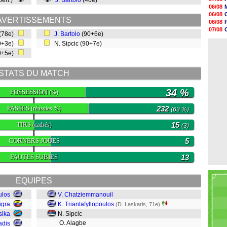
 pen.)
J. Bartolo
(40e)
07/08
06/08
07/08
06/08
07/08
AVERTISSEMENTS
06/08
07/08
V
07/08
(78e)
J. Bartolo
(90+6e)
07/08
06/08
07/08
0+3e)
N. Sipcic (90+7e)
06/08
07/08
90+5e)
07/08
07/08
07/08
STATS DU MATCH
07/08
07/08
34 %
POSSESSION
(%)
PASSES
232
(réussies %)
(63 %)
TIRS
15
(cadrés)
(3)
CORNERS JOUES
5
FAUTES SUBIES
13
EQUIPES
ulos
V. Chatziemmanouil
igra
K. Triantafyllopoulos
(D. Laskaris, 71e)
sika
N. Sipcic
O. Alagbe
iadis