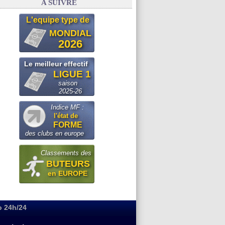
A SUIVRE
L'equipe type de
MONDIAL
2026
Le meilleur effectif
LIGUE 1
saison
2025-26
Indice MF :
l'état de
FORME
des clubs en europe
Classements des
BUTEURS
en EUROPE
o 24h/24