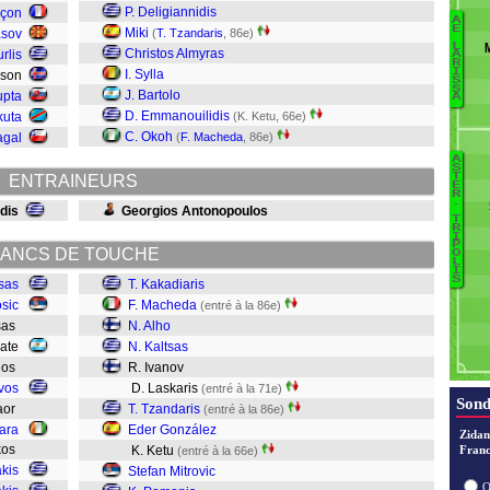
P. Deligiannidis
açon
A
E
Miki
asov
(
T. Tzandaris
, 86e)
L
Christos Almyras
rlis
Pé
A
R
I
I. Sylla
sson
A
S
S
J. Bartolo
P
upta
A
D. Emmanouilidis
kuta
(K. Ketu, 66e)
C. Okoh
agal
(
F. Macheda
, 86e)
A
B
S
C
T
ENTRAINEURS
E
P
R
.
Ga
dis
Georgios Antonopoulos
Mi
T
R
I
Ro
P
G
ANCS DE TOUCHE
O
L
M
T
I
S
sas
T. Kakadiaris
osic
F. Macheda
(entré à la 86e)
Iv
asas
N. Alho
Ka
rate
N. Kaltsas
Al
rgos
R. Ivanov
M
avos
D. Laskaris
K
(entré à la 71e)
Sond
aor
T. Tzandaris
(entré à la 86e)
tara
Eder González
Zidan
ikos
K. Ketu
Franc
(entré à la 66e)
akis
Stefan Mitrovic
O