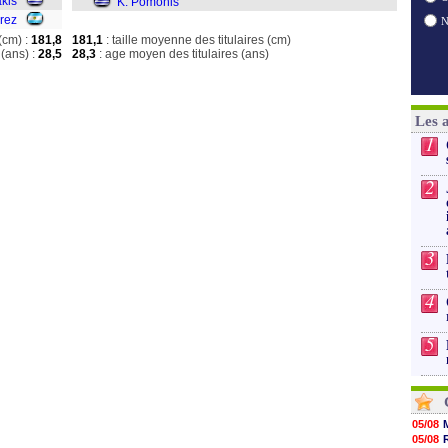
akis
K. Pomonis
érez
(cm) :
181,8
181,1
: taille moyenne des titulaires (cm)
(ans) :
28,5
28,3
: age moyen des titulaires (ans)
Les 
1
2
3
4
5
05/08
05/08