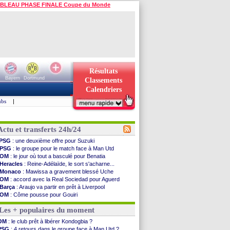
BLEAU PHASE FINALE Coupe du Monde
Résultats
Bayern
Dortmund
Classements
Calendriers
ubs
|
Actu et transferts 24h/24
PSG
: une deuxième offre pour Suzuki
PSG
: le groupe pour le match face à Man Utd
OM
: le jour où tout a basculé pour Benatia
Heracles
: Reine-Adélaïde, le sort s'acharne...
Monaco
: Mawissa a gravement blessé Uche
OM
: accord avec la Real Sociedad pour Aguerd
Barça
: Araujo va partir en prêt à Liverpool
OM
: Côme pousse pour Gouiri
Man Utd
: le groupe pour défier le PSG
Les + populaires du moment
L3
: Caen premier leader
OM
: Højbjerg, son agent maintient le suspense
OM
: le club prêt à libérer Kondogbia ?
OM
: Gouiri évoque son avenir
PSG
: 4 retours dans le groupe face à Man Utd ?