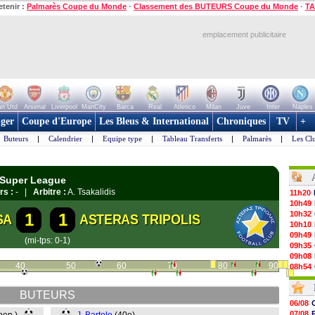
etenir :
Palmarès Coupe du Monde
-
Classement des BUTEURS Coupe du Monde
-
TA
emplacement publicitaire
n Utd
Arsenal
Liverpool
ManCity
Barca
Real
Atletico
Milan
Juve
Inter
Naples
ger
Coupe d'Europe
Les Bleus & International
Chroniques
TV
+
Buteurs
|
Calendrier
|
Equipe type
|
Tableau Transferts
|
Palmarès
|
Les Cl
 Super League
rs :
- |
Arbitre :
A. Tsakalidis
11h20
10h49
10h32
1
1
SA
ASTERAS TRIPOLIS
10h10
09h49
(mi-tps: 0-1)
09h35
09h08
40
50
60
70
80
90
08h54
08h32
07/08
BUTEURS
07/08
06/08
07/08
07/08