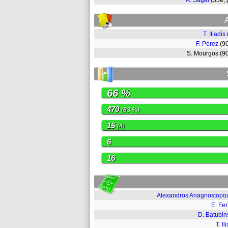
Á. Sagal
(55e,
T. Iliadis
F. Pérez
(9
S. Mourgos (
66 %
470
(83 %)
15
(4)
6
16
Alexandros Anagnostopo
E. Fer
D. Batubin
T. Il