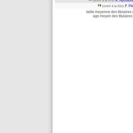
K. Apostol
(entré à la 87e)
F. P
(entré à la 82e)
taille moyenne des titulaires 
age moyen des titulaires 