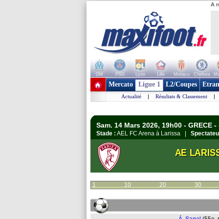
A r
OM
PSG
Lyon
Lille
Monaco
Chelsea
Ma
+ de clubs
Mercato
Ligue 1
L2/Coupes
Etran
Actualité
|
Résultats & Classement
|
Sam. 14 Mars 2026, 19h00 - GRECE -
Stade :
AEL FC Arena à Larissa |
Spectateu
AE LARIS
1
10
20
30