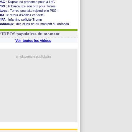
PSG
: Dupraz se prononce pour la LdC
PSG
: le Barça fixe son prix pour Torres
Barça
: Torres souhaite rejoindre le PSG !
OM
: le retour d'Adidas est acté
FIFA
: Infantino sollicite Trump
Bordeaux
: des clubs de N1 montent au créneau
Argentine
: quand Medina recadre... sa mère
Real
: le démenti de Leipzig pour Diomandé
VIDEOS populaires du moment
Voir toutes les vidéos
emplacement publicitaire