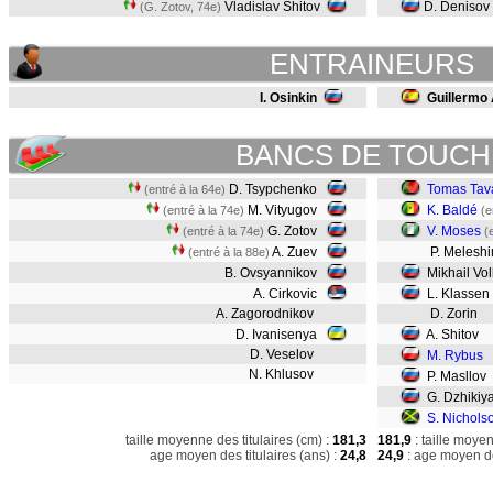
Vladislav Shitov
D. Denisov
(G. Zotov, 74e)
ENTRAINEURS
I. Osinkin
Guillermo
BANCS DE TOUCH
D. Tsypchenko
Tomas Tav
(entré à la 64e)
M. Vityugov
K. Baldé
(entré à la 74e)
(e
G. Zotov
V. Moses
(entré à la 74e)
(
A. Zuev
P. Melesh
(entré à la 88e)
B. Ovsyannikov
Mikhail Vol
A. Cirkovic
L. Klassen
A. Zagorodnikov
D. Zorin
D. Ivanisenya
A. Shitov
D. Veselov
M. Rybus
N. Khlusov
P. Masllov
G. Dzhikiy
S. Nichols
taille moyenne des titulaires (cm) :
181,3
181,9
: taille moye
age moyen des titulaires (ans) :
24,8
24,9
: age moyen de