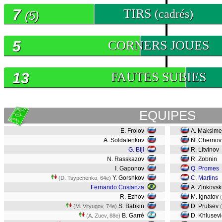
7
TIRS
(cadrés)
(5)
5
CORNERS JOUES
13
FAUTES SUBIES
EQUIPES
E. Frolov
A. Maksim
A. Soldatenkov
N. Chernov
G. Bijl
R. Litvinov
N. Rasskazov
R. Zobnin
I. Gaponov
Q. Promes
Y. Gorshkov
C. Martins
(D. Tsypchenko, 64e)
Fernando Costanza
A. Zinkovsk
R. Ezhov
M. Ignatov
(
S. Babkin
D. Prutsev
(M. Vityugov, 74e)
(
B. Garré
D. Khlusevi
(A. Zuev, 88e)