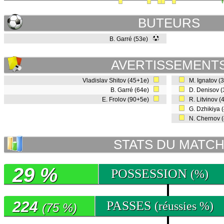
BUTEURS
B. Garré (53e)
AVERTISSEMENT
Vladislav Shitov (45+1e)
M. Ignatov (
B. Garré (64e)
D. Denisov 
E. Frolov (90+5e)
R. Litvinov 
G. Dzhikiya 
N. Chernov 
STATS DU MATC
29 %
POSSESSION
(%)
224
PASSES
(réussies %)
(75 %)