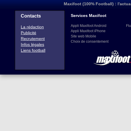
Maxifoot (100% Football) : l'actua
Services Maxifoot
Contacts
Appli Maxifoot Android
Flu
La rédaction
Appli Maxifoot iPhone
Publicité
Site web Mobile
Recrutement
Choix de consentement
Infos légales
Liens football