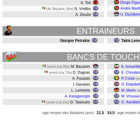
Diogo Figu
A. Toli
André Mart
N. Vrettos
(M. Bacanin, 85e)
U. Djurdjev
A. Zioulis
ENTRAINEURS
Giorgos Petrakis
Takis Lem
BANCS DE TOUCH
M. Bacanin
K. Ansarifa
(entré à la 85e)
D. Dagras
E. Choutes
(entré à la 73e)
A. Fouasis
P. Cissé
(en
I. Gavalas
O. Elabdel
L. Lemonis
M. Marin
(e
A. Karageorgis
M. Vrousai
D. Tasioulis
G. Xenitidi
(entré à la 61e)
age moyen des titulaires (ans) :
21,5
24,5
: age moyen de