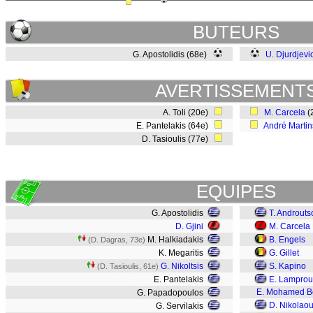
BUTEURS
G. Apostolidis (68e)
U. Djurdjevi
AVERTISSEMENT
A. Toli (20e)
M. Carcela
(
E. Pantelakis (64e)
André Martin
D. Tasioulis (77e)
EQUIPES
G. Apostolidis
T. Androuts
D. Gjini
M. Carcela
M. Halkiadakis
B. Engels
(D. Dagras, 73e)
K. Megaritis
G. Gillet
G. Nikoltsis
S. Kapino
(D. Tasioulis, 61e)
E. Pantelakis
E. Lamprou
E. Mohamed B
G. Papadopoulos
D. Nikolao
G. Servilakis