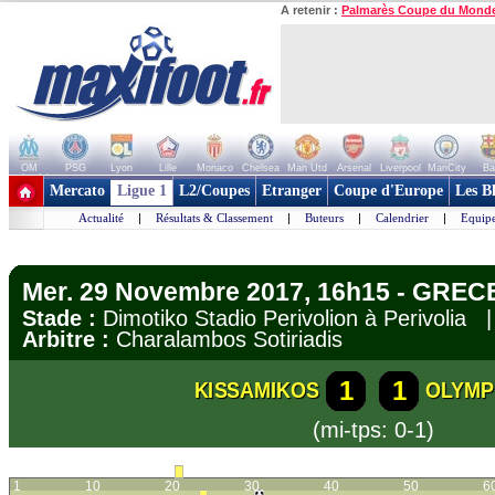
A retenir :
Palmarès Coupe du Mond
OM
PSG
Lyon
Lille
Monaco
Chelsea
Man Utd
Arsenal
Liverpool
ManCity
Ba
+ de clubs
Mercato
Ligue 1
L2/Coupes
Etranger
Coupe d'Europe
Les B
Actualité
|
Résultats & Classement
|
Buteurs
|
Calendrier
|
Equipe
Mer. 29 Novembre 2017, 16h15 - GREC
Stade :
Dimotiko Stadio Perivolion à Perivolia
Arbitre :
Charalambos Sotiriadis
1
1
KISSAMIKOS
OLYMP
(mi-tps: 0-1)
1
10
20
30
40
50
6