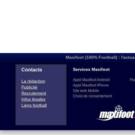
Maxifoot (100% Football) : l'actua
Services Maxifoot
Contacts
Appli Maxifoot Android
Flu
La rédaction
Appli Maxifoot iPhone
Publicité
Site web Mobile
Recrutement
Choix de consentement
Infos légales
Liens football