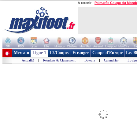
A retenir :
Palmarès Coupe du Mond
OM
PSG
Lyon
Lille
Monaco
Chelsea
Man Utd
Arsenal
Liverpool
ManCity
Ba
+ de clubs
Mercato
Ligue 1
L2/Coupes
Etranger
Coupe d'Europe
Les B
Actualité
|
Résultats & Classement
|
Buteurs
|
Calendrier
|
Equipe