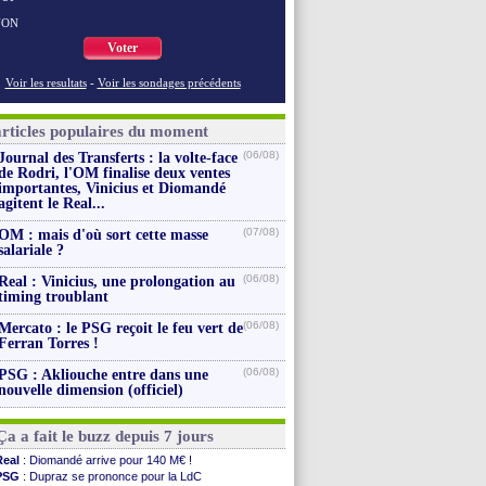
NON
Voter
Voir les resultats
-
Voir les sondages précédents
articles populaires du moment
(06/08)
Journal des Transferts : la volte-face
de Rodri, l'OM finalise deux ventes
importantes, Vinicius et Diomandé
agitent le Real...
(07/08)
OM : mais d'où sort cette masse
salariale ?
(06/08)
Real : Vinicius, une prolongation au
timing troublant
(06/08)
Mercato : le PSG reçoit le feu vert de
Ferran Torres !
(06/08)
PSG : Akliouche entre dans une
nouvelle dimension (officiel)
Ça a fait le buzz depuis 7 jours
Real
: Diomandé arrive pour 140 M€ !
PSG
: Dupraz se prononce pour la LdC