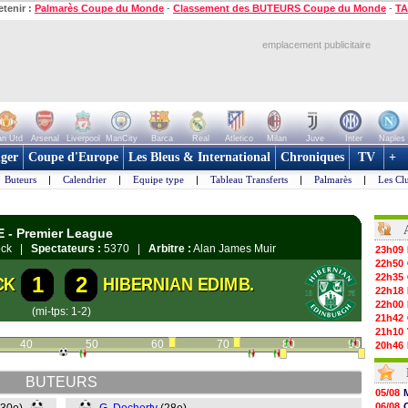
etenir :
Palmarès Coupe du Monde
-
Classement des BUTEURS Coupe du Monde
-
TA
emplacement publicitaire
n Utd
Arsenal
Liverpool
ManCity
Barca
Real
Atletico
Milan
Juve
Inter
Naples
ger
Coupe d'Europe
Les Bleus & International
Chroniques
TV
+
Buteurs
|
Calendrier
|
Equipe type
|
Tableau Transferts
|
Palmarès
|
Les Cl
E - Premier League
nock |
Spectateurs :
5370 |
Arbitre :
Alan James Muir
23h09
22h50
22h35
1
2
CK
HIBERNIAN EDIMB.
22h18
22h00
(mi-tps: 1-2)
21h42
21h10
40
50
60
70
80
90
20h46
20h30
20h01
BUTEURS
19h18
05/08
19h09
06/08