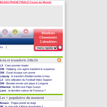
BLEAU PHASE FINALE Coupe du Monde
Résultats
Bayern
Dortmund
Classements
Calendriers
ubs
|
Actu et transferts 24h/24
L3
: Caen premier leader
OM
: Højbjerg, son agent maintient le suspense
OM
: Gouiri évoque son avenir
Leipzig
: le transfert d'Asllani tombe à l'eau
L3
: 1ère utilisation du Football Video Support
OM
: Benatia envoie une pique à Longoria
Villarreal
: Al-Ahli veut Pape Gueye
Lyon
: la dernière saison de Fonseca ?
OM
: un nouveau prétendant pour Højbjerg
Les + populaires du moment
Brest
: un gardien norvégien en approche ?
OM
: McCourt a versé 120 M€ en 2026
Monaco
: Pogba pointé du doigt
PSG
: 4 retours dans le groupe face à Man Utd ...
OM
: le club prêt à libérer Kondogbia ?