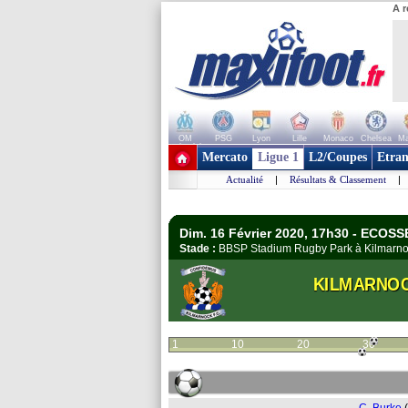
A r
OM
PSG
Lyon
Lille
Monaco
Chelsea
Ma
+ de clubs
Mercato
Ligue 1
L2/Coupes
Etran
Actualité
|
Résultats & Classement
|
Dim. 16 Février 2020, 17h30 - ECOSS
Stade :
BBSP Stadium Rugby Park à Kilmar
KILMARNO
1
10
20
30