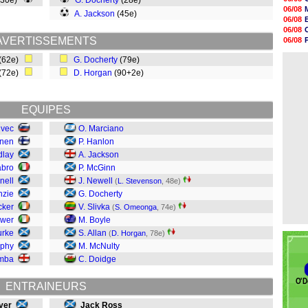
(30e)
G. Docherty
(28e)
18h48
06/08
A. Jackson
(45e)
18h37
06/08
18h29
06/08
17h58
AVERTISSEMENTS
06/08
17h46
06/08
17h32
(62e)
G. Docherty
(79e)
06/08
17h16
(72e)
D. Horgan
(90+2e)
16h59
16h37
16h33
16h27
EQUIPES
16h22
ivec
O. Marciano
inen
P. Hanlon
dlay
A. Jackson
abro
P. McGinn
nell
J. Newell
(
L. Stevenson
, 48e)
nzie
G. Docherty
cker
V. Slivka
(
S. Omeonga
, 74e)
ower
M. Boyle
urke
S. Allan
(
D. Horgan
, 78e)
ophy
M. McNulty
mba
C. Doidge
O'D
ENTRAINEURS
yer
Jack Ross