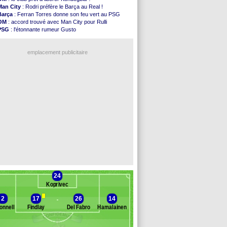
Nice
: Kevin Carlos va partir en Italie
Man City
: Rodri préfère le Barça au Real !
L1
: prison avec sursis requis contre un arbitre
Barça
: Ferran Torres donne son feu vert au PSG
Leganés
: c'est signé pour Luca Zidane (off.)
OM
: accord trouvé avec Man City pour Rulli
Atletico
: Ruggeri en route pour Aston Villa
PSG
: l'étonnante rumeur Gusto
Monaco
: Filipe Luis soutient Biereth
OM
: une offre pour Bulka
Lyon
: Mangala prêté à Getafe (officiel)
Ouganda
: Owori battu à mort à Kampala
PSG
: Nsoki va signer en Croatie
emplacement publicitaire
Arsenal
: Naples vise Gabriel Jesus
Real
: Mastantuono prêté à la Fiorentina (off.)
Man City
: accord avec le Barça pour Rodri ?
Rennes
: Haise a prolongé (officiel)
Palace
: Tomiyasu a convaincu (officiel)
Voir les brèves précédentes
24
Koprivec
2
17
26
14
onnell
Findlay
Del Fabro
Hamalainen