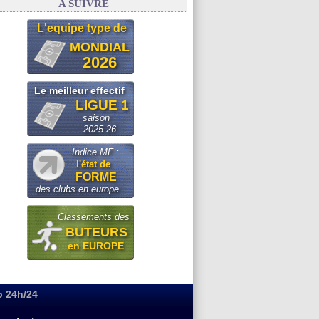
A SUIVRE
L'equipe type de
MONDIAL
2026
Le meilleur effectif
LIGUE 1
saison
2025-26
Indice MF :
l'état de
FORME
des clubs en europe
Classements des
BUTEURS
en EUROPE
o 24h/24