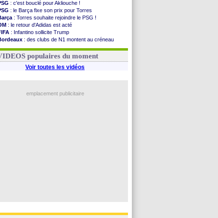
PSG
: c'est bouclé pour Akliouche !
PSG
: le Barça fixe son prix pour Torres
Barça
: Torres souhaite rejoindre le PSG !
OM
: le retour d'Adidas est acté
FIFA
: Infantino sollicite Trump
Bordeaux
: des clubs de N1 montent au créneau
Argentine
: quand Medina recadre... sa mère
Real
: le démenti de Leipzig pour Diomandé
VIDEOS populaires du moment
Voir toutes les vidéos
emplacement publicitaire