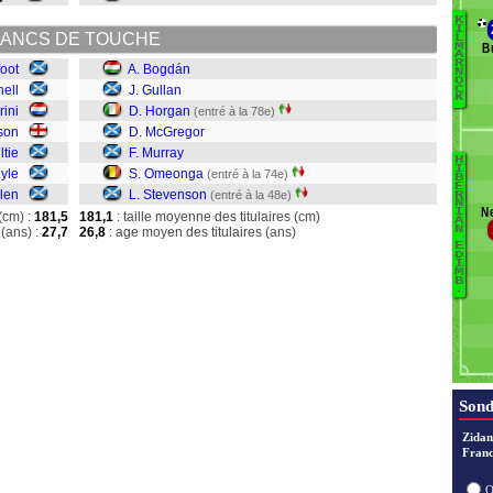
K
I
ANCS DE TOUCHE
L
B
M
B
A
R
foot
A. Bogdán
N
C
O
ell
J. Gullan
C
E
K
rini
D. Horgan
(entré à la 78e)
J
son
D. McGregor
Ki
ltie
F. Murray
Ly
H
Ba
I
Lyle
S. Omeonga
(entré à la 74e)
Mi
B
E
llen
L. Stevenson
(entré à la 48e)
B
R
N
Ne
I
Gu
(cm) :
181,5
181,1
: taille moyenne des titulaires (cm)
A
N
(ans) :
27,7
26,8
: age moyen des titulaires (ans)
H
E
M
D
I
M
M
B
.
O
S
Sond
Zidan
Franc
O