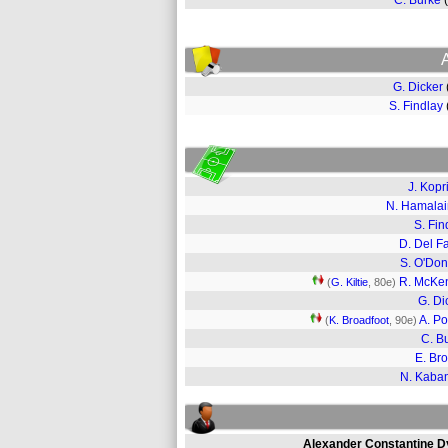
C. Burke
G. Dicker
S. Findlay
J. Kopr
N. Hamala
S. Fin
D. Del F
S. O'Don
R. McKe
(
G. Kiltie
, 80e)
G. Di
A. P
(
K. Broadfoot
, 90e)
C. B
E. Br
N. Kaba
Alexander Constantine D