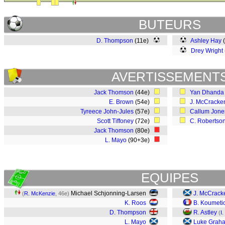
BUTEURS
D. Thompson
(11e)
Ashley Hay
Drey Wright
AVERTISSEMENT
Jack Thomson
(44e)
Yan Dhanda
E. Brown
(54e)
J. McCracke
Tyreece John-Jules
(57e)
Callum Jone
Scott Tiffoney
(72e)
C. Robertso
Jack Thomson
(80e)
L. Mayo
(90+3e)
EQUIPES
Michael Schjonning-Larsen
J. McCrack
(
R. McKenzie
, 46e)
K. Roos
B. Koumeti
D. Thompson
R. Astley
(
I
L. Mayo
Luke Grah