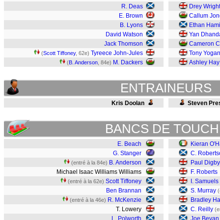
R. Deas
Drey Wrigh
E. Brown
Callum Jon
B. Lyons
Ethan Hami
David Watson
Yan Dhand
Jack Thomson
Cameron C
Tyreece John-Jules
Tony Yoga
(
Scott Tiffoney
, 62e)
M. Dackers
Ashley Hay
(
B. Anderson
, 84e)
ENTRAINEURS
Kris Doolan
Steven Pre
BANCS DE TOUCH
E. Beach
Kieran O'H
G. Stanger
C. Roberts
B. Anderson
Paul Digby
(entré à la 84e)
Michael Isaac Williams Williams
F. Roberts
Scott Tiffoney
I. Samuels
(entré à la 62e)
Ben Brannan
S. Murray
(
R. McKenzie
Bradley Ha
(entré à la 46e)
T. Lowery
C. Reilly
(e
L. Polworth
Joe Bevan