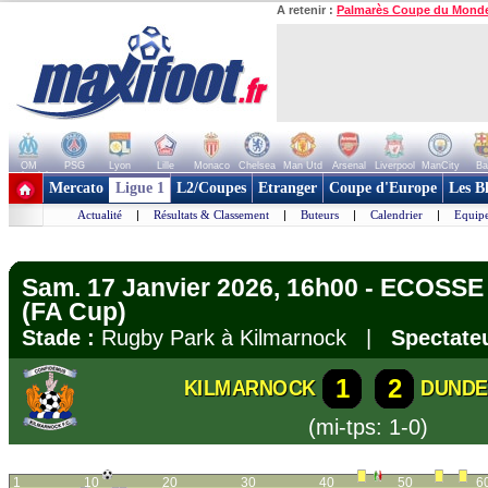
A retenir :
Palmarès Coupe du Mond
OM
PSG
Lyon
Lille
Monaco
Chelsea
Man Utd
Arsenal
Liverpool
ManCity
Ba
+ de clubs
Mercato
Ligue 1
L2/Coupes
Etranger
Coupe d'Europe
Les B
Actualité
|
Résultats & Classement
|
Buteurs
|
Calendrier
|
Equipe
Sam. 17 Janvier 2026, 16h00 - ECOSSE
(FA Cup)
Stade :
Rugby Park à Kilmarnock |
Spectateu
1
2
KILMARNOCK
DUNDE
(mi-tps: 1-0)
1
10
20
30
40
50
6