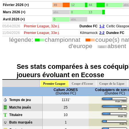
Février 2026 (+)
49
12
44
0
abs
Mars 2026 (+)
abs.
0
13
Avril 2026 (+)
0
abs.
05/04/2026
Premier League, 32e j.
Dundee FC
1-2
Celtic Glasgo
11/04/2026
Premier League, 33e j.
Kilmarnock
2-2
Dundee FC
légende:
championnat
coupe(s) na
d'europe
absent
abs.
Ses stats comparées à ses coéquipi
joueurs évoluant en Ecosse
Premier League
Coupe d'Ecosse
Coupe de la Ligue
Callum JONES
Coéquipiers de son 
(Dundee FC)
(Dundee FC)
Temps de jeu
1131'
max:2880
Matchs joués
25
max:32
T
Titulaire
10
max:32
Buts marqués
1
max:6