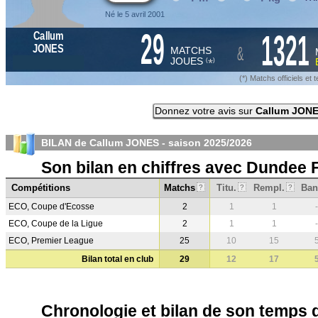
Né le 5 avril 2001
29
1321
Callum
&
JONES
MATCHS
JOUES
*
(
)
(*) Matchs officiels e
Donnez votre avis sur
Callum JON
BILAN de Callum JONES - saison
2025/2026
Son bilan en chiffres avec Dundee 
Compétitions
Matchs
Titu.
Rempl.
Ban
?
?
?
ECO, Coupe d'Ecosse
2
1
1
-
ECO, Coupe de la Ligue
2
1
1
-
ECO, Premier League
25
10
15
Bilan total en club
29
12
17
Chronologie et bilan de son temps 