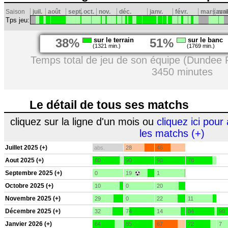
Saison
juil.
août
sept.
oct.
nov.
déc.
janv.
févr.
mars
avri
mai
Tps jeu:
38%
sur le terrain
51%
sur le banc
(1321 min.)
(1769 min.)
Temps total de jeu de son équipe (Dundee 
3450 minutes
Le détail de tous ses matchs
cliquez sur la ligne d'un mois ou
cliquez ici pour 
les matchs (+)
Juillet 2025 (+)
abs.
28
46
Aout 2025 (+)
80
90
90
78
Septembre 2025 (+)
0
19
1
Octobre 2025 (+)
10
0
20
Novembre 2025 (+)
29
0
22
11
Décembre 2025 (+)
32
74
14
84
90
Janvier 2026 (+)
64
85
67
72
7