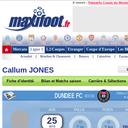
A retenir :
Palmarès Coupe du Mond
OM
PSG
Lyon
Lille
Monaco
Chelsea
Man Utd
Arsenal
Liverpool
ManCity
Ba
+ de clubs
Mercato
Ligue 1
L2/Coupes
Etranger
Coupe d'Europe
Les B
Actualité
|
Résultats & Classement
|
Buteurs
|
Calendrier
|
Equipe
Callum JONES
Fiche d'identité
Bilan et Matchs saison
Carrière & Sélections
Début Co
DUNDEE FC
(ECO)
n.
AGE
TAILLE
POIDS
N
25
ans
? m
? kg
PA