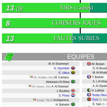
13
TIRS
(cadrés)
(5)
8
CORNERS JOUES
13
FAUTES SUBIES
EQUIPES
M. Al Shammari
M. Borjan
N. Gyömbér
O. Al Board
M. Al Khaib
E. Utkus
Y. Barbet
M. Camara
(M. Khalifah, 84e)
A. I. Al Kha
Abdulaziz Al Aliwa
A. Al Siyah
A. Al Dawsari
(M. Sawan, 55e)
V. Lekhal
J. Buckley
Teddy Oko
S. Pinas
Tozé
(S. Ha
I. Kortajarena
(Guga, 75e)
E. Sali
(S. 
H. Bahebri