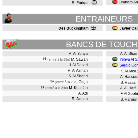
Leandro An
R. Enrique
ENTRAINEURS
Des Buckingham
Javier Cal
BANCS DE TOUCH
M. Al Yahya
A. Al Sham
M. Sawan
Yehya Al S
(entré à la 55e)
J. Al Dosari
Sergio Go
H. Al Asmari
K. Al Absi
S. Al Shehri
A. Hassou
Guga
(entré à la 75e)
S. Hazazi
M. Khalifah
(entré à la 84e)
A. Al Harfi
A. Adi
F. Al Sobhi
R. Jaman
S. Harou