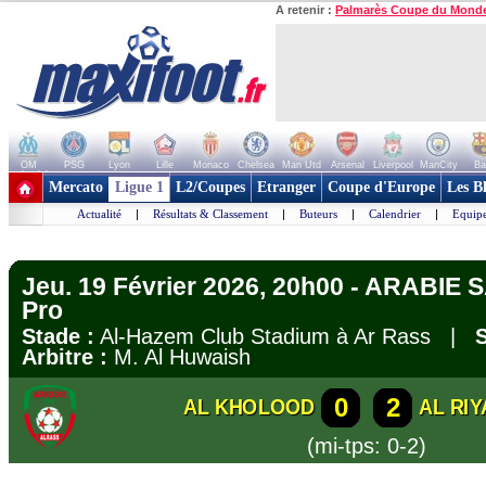
A retenir :
Palmarès Coupe du Mond
OM
PSG
Lyon
Lille
Monaco
Chelsea
Man Utd
Arsenal
Liverpool
ManCity
Ba
+ de clubs
Mercato
Ligue 1
L2/Coupes
Etranger
Coupe d'Europe
Les B
Actualité
|
Résultats & Classement
|
Buteurs
|
Calendrier
|
Equipe
Jeu. 19 Février 2026, 20h00 - ARABIE 
Pro
Stade :
Al-Hazem Club Stadium à Ar Rass |
S
Arbitre :
M. Al Huwaish
0
2
AL KHOLOOD
AL RI
(mi-tps: 0-2)