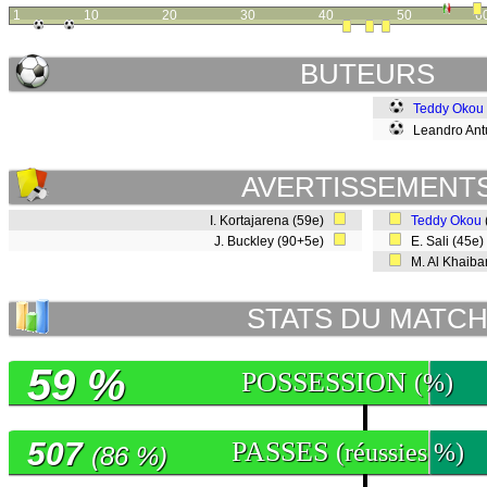
1
10
20
30
40
50
6
BUTEURS
Teddy Okou
Leandro Ant
AVERTISSEMENT
I. Kortajarena (59e)
Teddy Okou
J. Buckley (90+5e)
E. Sali (45e
M. Al Khaiba
STATS DU MATC
59 %
POSSESSION
(%)
507
PASSES
(réussies %)
(86 %)