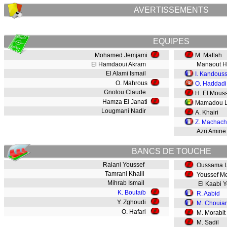
AVERTISSEMENTS
EQUIPES
Mohamed Jemjami
M. Maftah
El Hamdaoui Akram
Manaout H
El Alami Ismail
I. Kandous
O. Mahrous
O. Haddadi
Gnolou Claude
H. El Mous
Hamza El Janati
Mamadou L
Lougmani Nadir
A. Khairi
Z. Machach
Azri Amine
BANCS DE TOUCHE
Raiani Youssef
Oussama L
Tamrani Khalil
Youssef Me
Mihrab Ismail
El Kaabi Y
K. Boutaïb
R. Aabid
Y. Zghoudi
M. Chouiar
O. Hafari
M. Morabit
M. Sadil