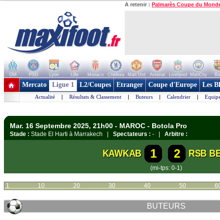
A retenir :
Palmarès Coupe du Mond
OM
PSG
Lyon
Lille
Monaco
Chelsea
Man Utd
Arsenal
Liverpool
ManCity
Ba
+ de clubs
Mercato
Ligue 1
L2/Coupes
Etranger
Coupe d'Europe
Les B
Actualité
|
Résultats & Classement
|
Buteurs
|
Calendrier
|
Equipe
Mar. 16 Septembre 2025, 21h00 - MAROC - Botola Pro
Stade :
Stade El Harti à Marrakech |
Spectateurs :
- |
Arbitre :
1
2
KAWKAB
RSB B
(mi-tps: 0-1)
1
10
20
30
40
50
6
BUTEURS