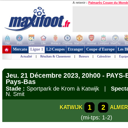
A retenir :
Palmarès Coupe du Mond
OM
PSG
Lyon
Lille
Monaco
Chelsea
Man Utd
Arsenal
Liverpool
ManCity
Ba
+ de clubs
Mercato
Ligue 1
L2/Coupes
Etranger
Coupe d'Europe
Les B
Actualité
|
Résultats & Classement
|
Buteurs
|
Calendrier
|
Equipe
Jeu. 21 Décembre 2023, 20h00 - PAYS-
Pays-Bas
Stade :
Sportpark de Krom à Katwijk |
Specta
N. Smit
1
2
KATWIJK
ALMER
(mi-tps: 1-2)