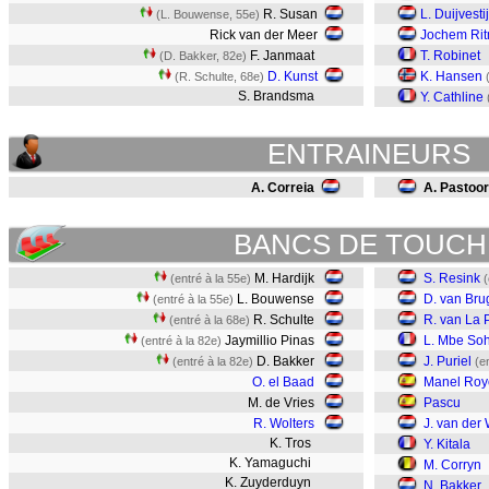
R. Susan
L. Duijvesti
(L. Bouwense, 55e)
Rick van der Meer
Jochem Rit
F. Janmaat
T. Robinet
(D. Bakker, 82e)
D. Kunst
K. Hansen
(R. Schulte, 68e)
S. Brandsma
Y. Cathline
ENTRAINEURS
A. Correia
A. Pastoor
BANCS DE TOUCH
M. Hardijk
S. Resink
(entré à la 55e)
(
L. Bouwense
D. van Br
(entré à la 55e)
R. Schulte
R. van La 
(entré à la 68e)
Jaymillio Pinas
L. Mbe So
(entré à la 82e)
D. Bakker
J. Puriel
(entré à la 82e)
(e
O. el Baad
Manel Roy
M. de Vries
Pascu
R. Wolters
J. van der 
K. Tros
Y. Kitala
K. Yamaguchi
M. Corryn
K. Zuyderduyn
N. Bakker