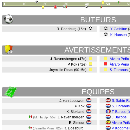
1
10
20
30
40
50
6
BUTEURS
R. Doesburg (15e)
Y. Cathline
(
K. Hansen
(
AVERTISSEMENT
J. Ravensbergen (47e)
Álvaro Peña
P. Kok (72e)
Álvaro Peña
Jaymillio Pinas (90+5e)
S. Floranus
(
EQUIPES
J. van Leeuwen
S. Sahin-R
P. Kok
S. Floranus
K. Blokland
T. Barbet
(
D
J. Ravensbergen
J. Jacobs
(M. Hardijk, 55e)
B. Sinteur
Álvaro Peñ
R. Doesburg
P. Koopmei
(Jaymillio Pinas, 82e)