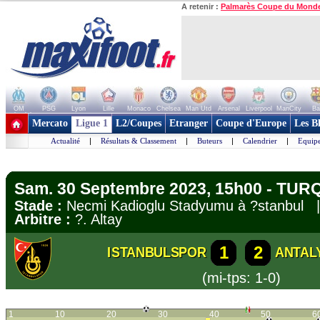
A retenir :
Palmarès Coupe du Mond
OM
PSG
Lyon
Lille
Monaco
Chelsea
Man Utd
Arsenal
Liverpool
ManCity
Ba
+ de clubs
Mercato
Ligue 1
L2/Coupes
Etranger
Coupe d'Europe
Les B
Actualité
|
Résultats & Classement
|
Buteurs
|
Calendrier
|
Equipe
Sam. 30 Septembre 2023, 15h00 - TURQ
Stade :
Necmi Kadioglu Stadyumu à ?stanbul
Arbitre :
?. Altay
1
2
ISTANBULSPOR
ANTAL
(mi-tps: 1-0)
1
10
20
30
40
50
6