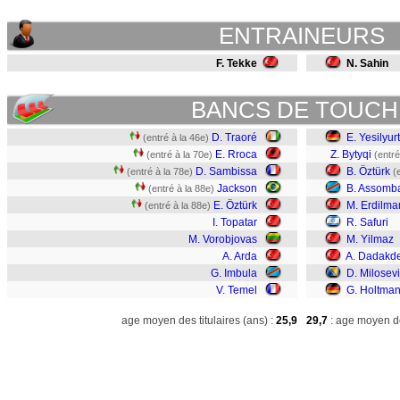
ENTRAINEURS
F. Tekke
N. Sahin
BANCS DE TOUCH
D. Traoré
E. Yesilyurt
(entré à la 46e)
E. Rroca
Z. Bytyqi
(entré à la 70e)
(entré
D. Sambissa
B. Öztürk
(entré à la 78e)
(
Jackson
B. Assomb
(entré à la 88e)
E. Öztürk
M. Erdilma
(entré à la 88e)
I. Topatar
R. Safuri
M. Vorobjovas
M. Yilmaz
A. Arda
A. Dadakd
G. Imbula
D. Milosev
V. Temel
G. Holtma
age moyen des titulaires (ans) :
25,9
29,7
: age moyen de