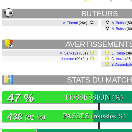
BUTEURS
V. Ethemi
(26e)
A. Buksa
(5
A. Buksa
(6
AVERTISSEMENT
M. Sarikaya
(85e)
E. Rakip
(38
Jackson
(90+3e)
G. Vural
(85
B. Assombal
STATS DU MATC
47 %
POSSESSION
(%)
438
PASSES
(réussies %)
(81 %)