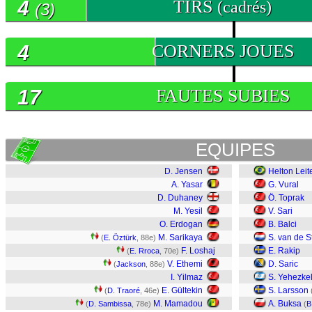
4
TIRS
(cadrés)
(3)
4
CORNERS JOUES
17
FAUTES SUBIES
EQUIPES
D. Jensen
Helton Leit
A. Yasar
G. Vural
D. Duhaney
Ö. Toprak
M. Yesil
V. Sari
O. Erdogan
B. Balci
M. Sarikaya
S. van de S
(
E. Öztürk
, 88e)
F. Loshaj
E. Rakip
(
E. Rroca
, 70e)
V. Ethemi
D. Saric
(
Jackson
, 88e)
I. Yilmaz
S. Yehezke
E. Gültekin
S. Larsson
(
D. Traoré
, 46e)
M. Mamadou
A. Buksa
(
D. Sambissa
, 78e)
(
B