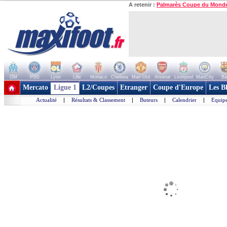
A retenir :
Palmarès Coupe du Mond
OM
PSG
Lyon
Lille
Monaco
Chelsea
Man Utd
Arsenal
Liverpool
ManCity
Ba
+ de clubs
Mercato
Ligue 1
L2/Coupes
Etranger
Coupe d'Europe
Les B
Actualité
|
Résultats & Classement
|
Buteurs
|
Calendrier
|
Equipe