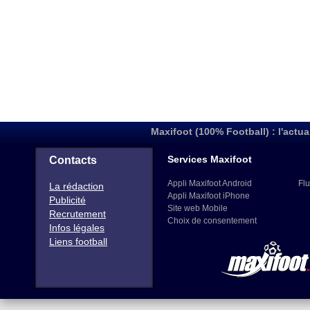
Maxifoot (100% Football) : l'actua
Services Maxifoot
Contacts
Appli Maxifoot Android
Flu
La rédaction
Appli Maxifoot iPhone
Publicité
Site web Mobile
Recrutement
Choix de consentement
Infos légales
Liens football