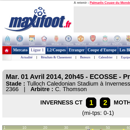
A retenir :
Palmarès Coupe du Mond
OM
PSG
Lyon
Lille
Monaco
Chelsea
Man Utd
Arsenal
Liverpool
ManCity
Ba
+ de clubs
Mercato
Ligue 1
L2/Coupes
Etranger
Coupe d'Europe
Les B
Actualité
|
Résultats & Classement
|
Buteurs
|
Calendrier
|
Equipe
Mar. 01 Avril 2014, 20h45 - ECOSSE - 
Stade :
Tulloch Caledonian Stadium à Invern
2366 |
Arbitre :
C. Thomson
1
2
INVERNESS CT
MOTH
(mi-tps: 0-1)
1
10
20
30
40
50
6