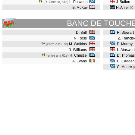
L. Polworth
J. Sutton
(R. Christie, 61e
)
B. McKay
H. Anier
(C.
BANC DE TOUCH
D. Brill
R. Stewart
N. Ross
Z. Francis
M. Watkins
E. Murray
(entré à la 67e)
D. Williams
L. Ainswort
R. Christie
D. Thomas
(entré à la 61e)
A. Evans
C. Cadde
C. Moore
(