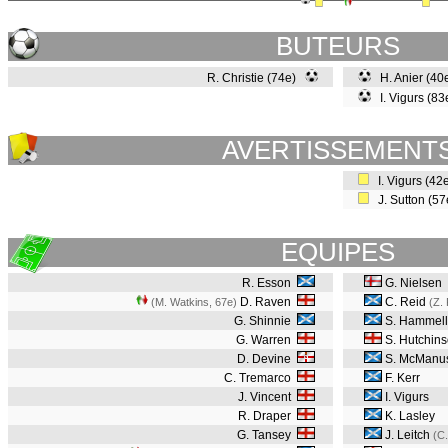
BUTEURS
R. Christie (74e)
H. Anier (4
I. Vigurs (8
AVERTISSEMENT
I. Vigurs (42
J. Sutton (5
EQUIPES
R. Esson
G. Nielsen
D. Raven
C. Reid
(M. Watkins, 67e
)
(Z.
G. Shinnie
S. Hammell
G. Warren
S. Hutchin
D. Devine
S. McManu
C. Tremarco
F. Kerr
J. Vincent
I. Vigurs
R. Draper
K. Lasley
G. Tansey
J. Leitch
(C