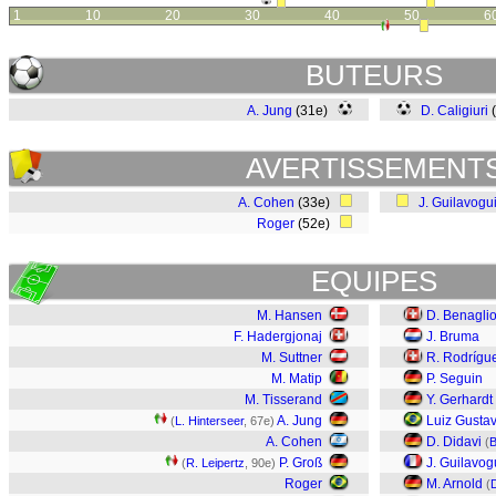
1
10
20
30
40
50
6
BUTEURS
A. Jung
(31e)
D. Caligiuri
AVERTISSEMENT
A. Cohen
(33e)
J. Guilavogu
Roger
(52e)
EQUIPES
M. Hansen
D. Benagli
F. Hadergjonaj
J. Bruma
M. Suttner
R. Rodrígu
M. Matip
P. Seguin
M. Tisserand
Y. Gerhardt
A. Jung
Luiz Gusta
(
L. Hinterseer
, 67e)
A. Cohen
D. Didavi
(
B
P. Groß
J. Guilavog
(
R. Leipertz
, 90e)
Roger
M. Arnold
(
D