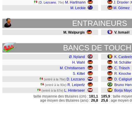
M. Hartmann
J. Draxler
(
D. Lezcano
, 76e)
(
M. Leckie
M. Gómez
ENTRAINEURS
M. Walpurgis
V. Ismaël
BANCS DE TOUCH
Ø. Nyland
K. Casteel
H. Wahl
M. Schäfer
M. Christiansen
C. Träsch
S. Kittel
R. Knoche
D. Lezcano
D. Caligiur
(entré à la 76e)
R. Leipertz
Bruno Hen
(entré à la 90e)
L. Hinterseer
Borja Mayo
(entré à la 67e)
taille moyenne des titulaires (cm) :
181,1
185,9
: taille moye
age moyen des titulaires (ans) :
26,8
25,6
: age moyen de