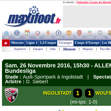
A retenir :
Palmarès Coupe du Mond
OM
PSG
Lyon
Lille
Monaco
Chelsea
Man Utd
Arsenal
Liverpool
ManCity
Ba
+ de clubs
Mercato
Ligue 1
L2/Coupes
Etranger
Coupe d'Europe
Les B
Angleterre
|
Espagne
|
Italie
|
Allemagne
|
Belgique
|
Pays-Bas
Sam. 26 Novembre 2016, 15h30 - ALL
Bundesliga
Stade :
Audi-Sportpark à Ingolstadt |
Spectat
Arbitre :
D. Siebert
1
1
INGOLSTADT
WOLF
(mi-tps: 1-0)