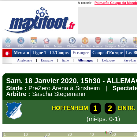
A retenir :
Palmarès Coupe du Mond
OM
PSG
Lyon
Lille
Monaco
Chelsea
Man Utd
Arsenal
Liverpool
ManCity
Ba
+ de clubs
Mercato
Ligue 1
L2/Coupes
Etranger
Coupe d'Europe
Les B
Angleterre
|
Espagne
|
Italie
|
Allemagne
|
Belgique
|
Pays-Bas
Sam. 18 Janvier 2020, 15h30 - ALLEMA
Stade :
PreZero Arena à Sinsheim |
Spectate
Arbitre :
Sascha Stegemann
1
2
HOFFENHEIM
EINTR
(mi-tps: 0-1)
1
10
20
30
40
50
6