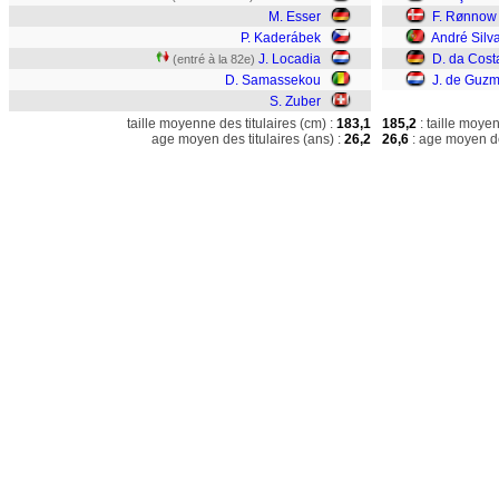
M. Esser
F. Rønnow
P. Kaderábek
André Silv
J. Locadia
D. da Cost
(entré à la 82e)
D. Samassekou
J. de Guz
S. Zuber
taille moyenne des titulaires (cm) :
183,1
185,2
: taille moye
age moyen des titulaires (ans) :
26,2
26,6
: age moyen de