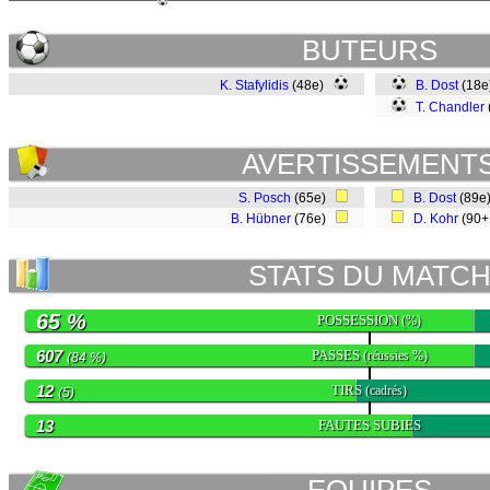
BUTEURS
K. Stafylidis
(48e)
B. Dost
(18
T. Chandler
AVERTISSEMENT
S. Posch
(65e)
B. Dost
(89e
B. Hübner
(76e)
D. Kohr
(90
STATS DU MATC
65 %
POSSESSION
(%)
607
PASSES
(réussies %)
(84 %)
12
TIRS
(cadrés)
(5)
13
FAUTES SUBIES