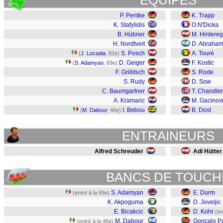
EQUIPES
P. Pentke
K. Trapp
K. Stafylidis
O.N'Dicka
B. Hübner
M. Hintere
H. Nordtveit
D. Abraha
S. Posch
A. Touré
(
J. Locadia
, 82e)
D. Geiger
F. Kostic
(
S. Adamyan
, 69e)
F. Grillitsch
S. Rode
S. Rudy
D. Sow
C. Baumgartner
T. Chandler
A. Kramaric
M. Gacinov
I. Bebou
B. Dost
(
M. Dabour
, 46e)
ENTRAINEURS
Alfred Schreuder
Adi Hütter
BANCS DE TOUCH
S. Adamyan
E. Durm
(entré à la 69e)
K. Akpoguma
D. Joveljic
E. Bicakcic
D. Kohr
(en
M. Dabour
Gonçalo P
(entré à la 46e)