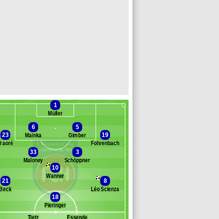
1
Müller
6
5
23
19
Mainka
Gimber
Traorè
Fohrenbach
33
3
anc des remplaçants
FC Heidenheim
Maloney
Schöppner
10
cher
Wanner
heuerkauf
21
8
aufmann
Beck
Léo Scienza
usch
18
iersleben
Pieringer
onsak
Tietz
Essende