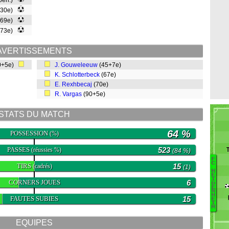
 pen.)
(30e)
(69e)
(73e)
AVERTISSEMENTS
0+5e)
J. Gouweleeuw
(45+7e)
K. Schlotterbeck
(67e)
E. Rexhbecaj
(70e)
R. Vargas
(90+5e)
STATS DU MATCH
64 %
POSSESSION
(%)
PASSES
523
(réussies %)
(84 %)
F
B
C
TIRS
15
(cadrés)
(1)
H
Ei
E
I
CORNERS JOUES
6
D
T
E
N
K
H
FAUTES SUBIES
15
E
B
I
M
S
EQUIPES
H