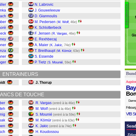
B
ller
N. Labrovic
A
C
U
inka
J. Gouweleeuw
G
Ke
S
K
B
bach
D. Giannoulis
O
Ba
U
mber
M. Pedersen
(
M. Wolf
, 46e)
R
G
Kl
aorè
K. Schlotterbeck
K
Beck
F. Jensen
(
R. Vargas
, 46e)
Gi
Ja
oney
E. Rexhbecaj
K
pner
A. Maier
(
K. Jakic
, 74e)
M
enza
T. Breithaupt
(
M. Kömür
, 63e)
Wo
nner
S. Essende
Va
nger
P. Tietz
(
S. Mounié
, 59e)
Bund
ENTRAINEURS
Augsbo
idt
J. Thorup
Bay
Bor
ANCS DE TOUCHE
Darms
rber
R. Vargas
(entré à la 46e)
Fribourg
teh
M. Wolf
(entré à la 46e)
VfB St
nig
S. Mounié
(entré à la 59e)
sak
M. Kömür
(entré à la 63e)
Sond
eben
K. Jakic
(entré à la 74e)
sch
H. Koudossou
Zidan