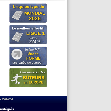
L'equipe type de
MONDIAL
2026
Le meilleur effectif
LIGUE 1
saison
2025-26
Indice MF :
l'état de
FORME
des clubs en europe
Classements des
BUTEURS
en EUROPE
o 24h/24
ivilégiés