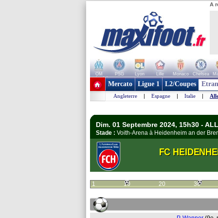
A r
OM
PSG
Lyon
Lille
Monaco
Chelsea
Ma
+ de clubs
Mercato
Ligue 1
L2/Coupes
Etran
Angleterre
|
Espagne
|
Italie
|
All
Dim. 01 Septembre 2024, 15h30 - A
Stade :
Voith-Arena à Heidenheim an der Br
FC HEIDENHE
1
10
20
30