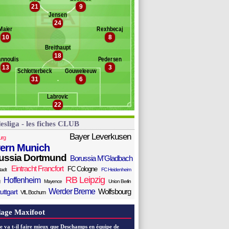
reunig
21
9
Banc des remplaçants
Augsbourg
onteh
Jensen
rber
24
abadayi
Maier
Rexhbecaj
uer
10
8
ein
Breithaupt
oudossou
18
annoulis
Pedersen
kic
13
3
ömür
Schlotterbeck
Gouweleeuw
31
6
ounié
lf
Labrovic
rgas
22
esliga - les fiches CLUB
Bayer Leverkusen
urg
ern Munich
ussia Dortmund
Borussia M'Gladbach
Eintracht Francfort
FC Cologne
tadt
FC Heidenheim
RB Leipzig
Hoffenheim
Mayence
Union Berlin
Werder Breme
Wolfsbourg
uttgart
VfL Bochum
age Maxifoot
e va t-il faire mieux que Deschamps en équipe de