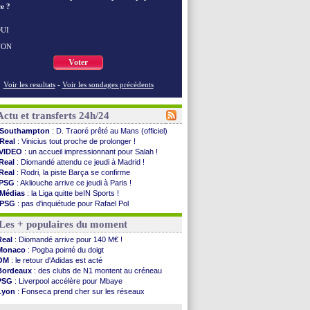
e ?
UI
NON
Voter
Voir les resultats
-
Voir les sondages précédents
Actu et transferts 24h/24
Southampton
: D. Traoré prêté au Mans (officiel)
Real
: Vinicius tout proche de prolonger !
VIDEO
: un accueil impressionnant pour Salah !
Real
: Diomandé attendu ce jeudi à Madrid !
Real
: Rodri, la piste Barça se confirme
PSG
: Akliouche arrive ce jeudi à Paris !
Médias
: la Liga quitte beIN Sports !
PSG
: pas d'inquiétude pour Rafael Pol
Real
: ça se complique pour Rodri !
Les + populaires du moment
Barça
: Ferran Torres donne son feu vert au ...
FIFA
: des excuses après le projet
Real
: Diomandé arrive pour 140 M€ !
Abha
: c'est fait pour Fekir (officiel)
Monaco
: Pogba pointé du doigt
Real
: réponse imminente de Vinicius
OM
: le retour d'Adidas est acté
Arsenal
: Nørgaard transféré à Everton (off.)
Bordeaux
: des clubs de N1 montent au créneau
Al-Ahli
: Deschamps a discuté !
PSG
: Liverpool accélère pour Mbaye
PSG
: Luis Enrique satisfait malgré tout
Lyon
: Fonseca prend cher sur les réseaux
Monaco
: Pogba pointé du doigt
Trabzonspor
: une annonce pour Salah !
Rennes
: Zabiri n'est pas fan de la L1