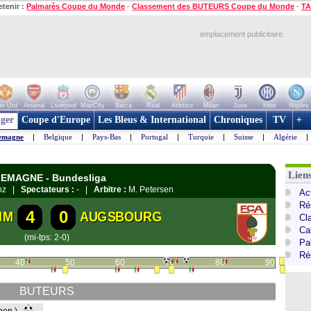
etenir :
Palmarès Coupe du Monde
-
Classement des BUTEURS Coupe du Monde
-
TA
emplacement publicitaire
n Utd
Arsenal
Liverpool
ManCity
Barca
Real
Atletico
Milan
Juve
Inter
Naples
ger
Coupe d'Europe
Les Bleus & International
Chroniques
TV
+
emagne
|
Belgique
|
Pays-Bas
|
Portugal
|
Turquie
|
Suisse
|
Algérie
|
Lien
LLEMAGNE - Bundesliga
enz |
Spectateurs :
- |
Arbitre :
M. Petersen
Ac
Ré
4
0
IM
AUGSBOURG
Cl
Ca
(mi-tps: 2-0)
Pa
Ré
40
50
60
70
80
90
BUTEURS