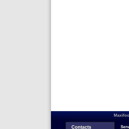
Maxifoo
Serv
Contacts