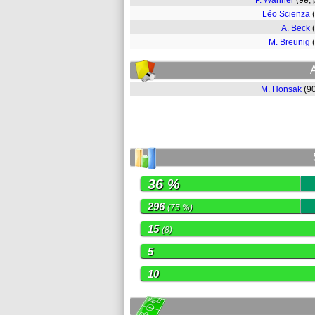
P. Wanner
(9e,
Léo Scienza
A. Beck
M. Breunig
M. Honsak
(9
36 %
296
(75 %)
15
(8)
5
10