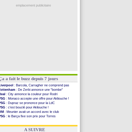
Real
: une nouvelle offre pour Vinicius
Rennes
: une offre de Fulham pour Aït Boudlal
emplacement publicitaire
VIDEO
: Thomasson et Cresswell réconciliés
Dunkerque
: Nzonzi avait des pistes en L1
Lyon
: Mangala sur le départ
Amical
: Arsenal s'incline face au Real Betis
Amical
: lourde défaite pour le PSG
Voir les brèves précédentes
Ça a fait le buzz depuis 7 jours
Liverpool
: Barcola, Carragher ne comprend pas
Tottenham
: De Zerbi annonce une "bombe"
Real
: City annonce la couleur pour Rodri
PSG
: Monaco accepte une offre pour Akliouche !
PSG
: Dupraz se prononce pour la LdC
PSG
: c'est bouclé pour Akliouche !
OM
: Meunier avait un accord avec le club
PSG
: le Barça fixe son prix pour Torres
Barça
: Torres souhaite rejoindre le PSG !
FIFA
: Infantino sollicite Trump
A SUIVRE