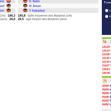
ann
D. Klein
Franc
auf
M. Bauer
cher
Y. Kabadayi
O
(cm) :
186,3
185,8
: taille moyenne des titulaires (cm)
(ans) :
26,0
26,5
: age moyen des titulaires (ans)
12h28
12h10
11h58
11h35
11h19
11h07
10h53
10h36
10h13
09h51
09h32
05/08
09h11
05/08
08h57
05/08
08h39
05/08
08h22
05/08
00h06
04/08
05/08
04/08
05/08