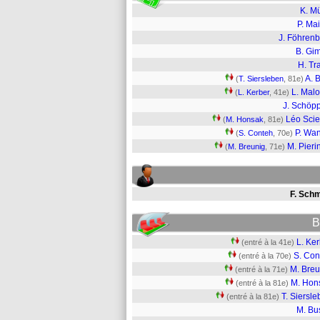
K. Mü
P. Ma
J. Föhren
B. Gi
H. Tr
A. 
(
T. Siersleben
, 81e)
L. Mal
(
L. Kerber
, 41e)
J. Schöp
Léo Sci
(
M. Honsak
, 81e)
P. Wa
(
S. Conteh
, 70e)
M. Pieri
(
M. Breunig
, 71e)
F. Schm
B
L. Ke
(entré à la 41e)
S. Con
(entré à la 70e)
M. Breu
(entré à la 71e)
M. Hon
(entré à la 81e)
T. Siersl
(entré à la 81e)
M. Bu