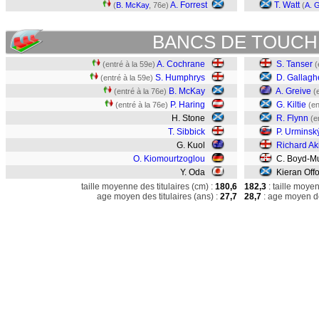
A. Forrest
T. Watt
(
B. McKay
, 76e)
(
A. 
BANCS DE TOUCH
A. Cochrane
S. Tanser
(entré à la 59e)
(
S. Humphrys
D. Gallagh
(entré à la 59e)
B. McKay
A. Greive
(entré à la 76e)
(
P. Haring
G. Kiltie
(entré à la 76e)
(en
H. Stone
R. Flynn
(e
T. Sibbick
P. Urminsk
G. Kuol
Richard Aki
O. Kiomourtzoglou
C. Boyd-M
Y. Oda
Kieran Offo
taille moyenne des titulaires (cm) :
180,6
182,3
: taille moye
age moyen des titulaires (ans) :
27,7
28,7
: age moyen de