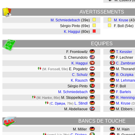
M. Ebbers (
AVERTISSEMENTS
M. Schmiedebach
(39e)
M. Kruse
(4
Sérgio Pinto (69e)
F. Boll (54e
K. Haggui
(80e)
EQUIPES
F. Fromlowitz
T. Kessler
S. Cherundolo
F. Lechner
K. Haggui
C. Zambra
E. Pogatetz
M. Thorand
(M. Forssell, 59e)
C. Schulz
B. Oczipka
K. Rausch
M. Lehman
Sérgio Pinto
F. Boll
M. Schmiedebach
F. Bartels
M. Stoppelkamp
R. Henning
(M. Hanke, 86e)
L. Stindl
M. Kruse
(
C. Djakpa
, 78e)
(D
M. Abdellaoue
M. Ebbers
(
BANCS DE TOUCHE
M. Miller
M. Hain