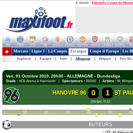
A retenir :
Palmarès Coupe du Mond
OM
PSG
Lyon
Lille
Monaco
Chelsea
Man Utd
Arsenal
Liverpool
ManCity
Ba
+ de clubs
Mercato
Ligue 1
L2/Coupes
Etranger
Coupe d'Europe
Les B
Angleterre
|
Espagne
|
Italie
|
Allemagne
|
Belgique
|
Pays-Bas
Ven. 01 Octobre 2010, 20h30 - ALLEMAGNE - Bundesliga
Stade :
HDI-Arena à Hannover |
Spectateurs :
49000 |
Arbitre :
M. Winge
0
1
HANOVRE 96
ST PAU
(mi-tps: 0-1)
1
10
20
30
40
50
6
BUTEURS