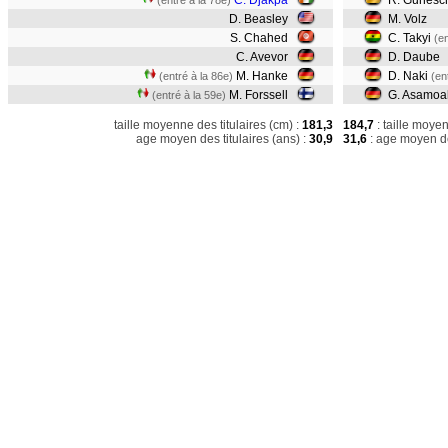
C. Djakpa
R. Gunesc
(entré à la 78e)
D. Beasley
M. Volz
S. Chahed
C. Takyi
(en
C. Avevor
D. Daube
M. Hanke
D. Naki
(entré à la 86e)
(en
M. Forssell
G. Asamo
(entré à la 59e)
taille moyenne des titulaires (cm) :
181,3
184,7
: taille moye
age moyen des titulaires (ans) :
30,9
31,6
: age moyen de