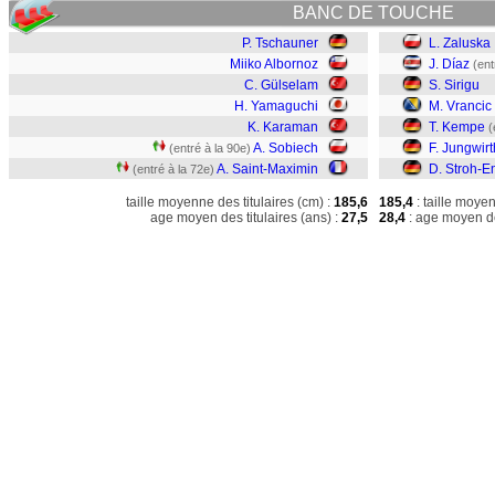
BANC DE TOUCHE
P. Tschauner
L. Zaluska
Miiko Albornoz
J. Díaz
(ent
C. Gülselam
S. Sirigu
H. Yamaguchi
M. Vrancic
K. Karaman
T. Kempe
(
A. Sobiech
F. Jungwirt
(entré à la 90e)
A. Saint-Maximin
D. Stroh-E
(entré à la 72e)
taille moyenne des titulaires (cm) :
185,6
185,4
: taille moye
age moyen des titulaires (ans) :
27,5
28,4
: age moyen de