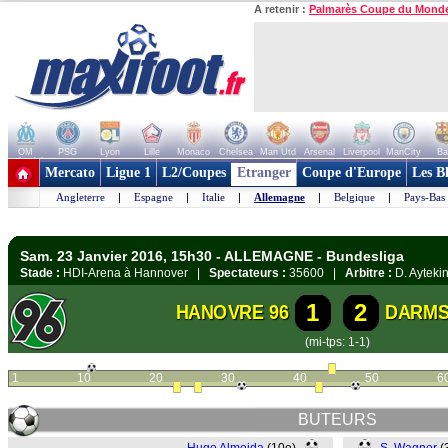
A retenir :
Palmarès Coupe du Mond
OM
PSG
Lyon
Lille
Monaco
Chelsea
Man Utd
Arsenal
Liverpool
ManCity
Ba
+ de clubs
Mercato
Ligue 1
L2/Coupes
Etranger
Coupe d'Europe
Les B
Angleterre
|
Espagne
|
Italie
|
Allemagne
|
Belgique
|
Pays-Bas
Sam. 23 Janvier 2016, 15h30 - ALLEMAGNE - Bundesliga
Stade :
HDI-Arena à Hannover |
Spectateurs :
35600 |
Arbitre :
D. Ayteki
1
2
HANOVRE 96
DARMS
(mi-tps: 1-1)
1
10
20
30
40
50
6
BUTEURS