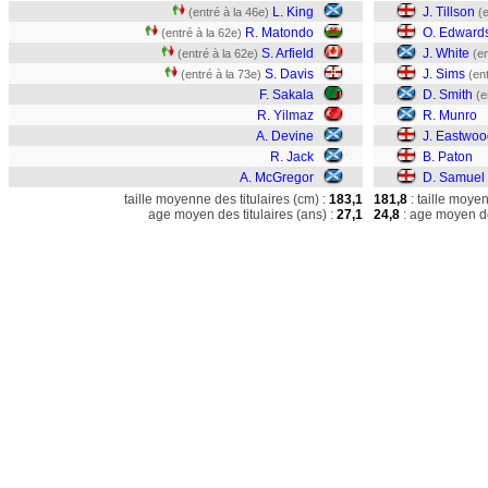
L. King
J. Tillson
(entré à la 46e)
(
R. Matondo
O. Edward
(entré à la 62e)
S. Arfield
J. White
(entré à la 62e)
(en
S. Davis
J. Sims
(entré à la 73e)
(en
F. Sakala
D. Smith
(e
R. Yilmaz
R. Munro
A. Devine
J. Eastwoo
R. Jack
B. Paton
A. McGregor
D. Samuel
taille moyenne des titulaires (cm) :
183,1
181,8
: taille moye
age moyen des titulaires (ans) :
27,1
24,8
: age moyen de