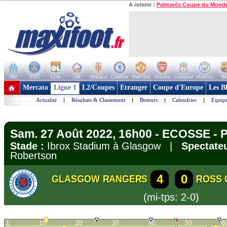
A retenir :
Palmarès Coupe du Mond
OM
PSG
Lyon
Lille
Monaco
Chelsea
Man Utd
Arsenal
Liverpool
ManCity
Ba
+ de clubs
Mercato
Ligue 1
L2/Coupes
Etranger
Coupe d'Europe
Les B
Actualité
|
Résultats & Classement
|
Buteurs
|
Calendrier
|
Equipe
Sam. 27 Août 2022, 16h00 - ECOSSE - 
Stade :
Ibrox Stadium à Glasgow |
Spectateu
Robertson
4
0
GLASGOW RANGERS
ROSS 
(mi-tps: 2-0)
1
10
20
30
40
50
6