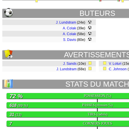
BUTEURS
J. Lundstram
(24e)
A. Colak
(39e)
A. Colak
(58e)
S. Davis
(80e)
AVERTISSEMENT
J. Sands
(10e)
V. Loturi
(15
J. Lundstram
(68e)
C. Johnson
(
STATS DU MATC
72 %
POSSESSION
(%)
618
PASSES
(réussies %)
(89 %)
31
TIRS
(cadrés)
(13)
7
CORNERS JOUES