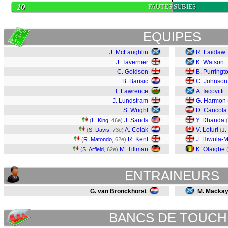
10
FAUTES SUBIES
EQUIPES
J. McLaughlin
R. Laidlaw
J. Tavernier
K. Watson
C. Goldson
B. Purringt
B. Barisic
C. Johnson
T. Lawrence
A. Iacovitti
J. Lundstram
G. Harmon
S. Wright
D. Cancola
J. Sands
Y. Dhanda
(
L. King
, 46e)
(
A. Colak
V. Loturi
(
S. Davis
, 73e)
(
J.
R. Kent
J. Hiwula-M
(
R. Matondo
, 62e)
M. Tillman
K. Olaigbe
(
S. Arfield
, 62e)
ENTRAINEURS
G. van Bronckhorst
M. Macka
BANCS DE TOUCH