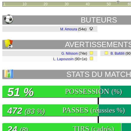
1
10
20
30
40
50
6
BUTEURS
M. Amoura
(54e)
AVERTISSEMENT
G. Nilsson
(74e)
B. Bafdili
(9
L. Lapoussin
(90+1e)
STATS DU MATC
51 %
POSSESSION
(%)
472
PASSES
(réussies %)
(83 %)
24
TIRS
(cadrés)
(8)