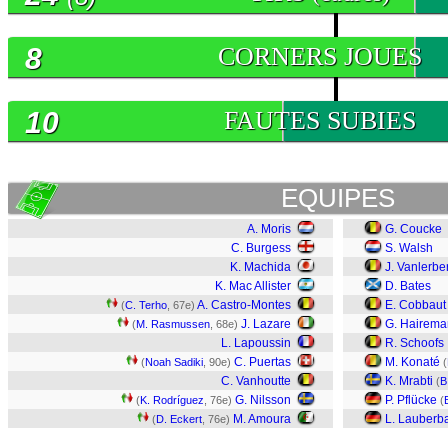
8
CORNERS JOUES
10
FAUTES SUBIES
EQUIPES
A. Moris
G. Coucke
C. Burgess
S. Walsh
K. Machida
J. Vanlerb
K. Mac Allister
D. Bates
A. Castro-Montes
E. Cobbaut
(
C. Terho
, 67e)
J. Lazare
G. Hairema
(
M. Rasmussen
, 68e)
L. Lapoussin
R. Schoofs
C. Puertas
M. Konaté
(
Noah Sadiki
, 90e)
(
C. Vanhoutte
K. Mrabti
(
B
G. Nilsson
P. Pflücke
(
K. Rodríguez
, 76e)
(
M. Amoura
L. Lauberb
(
D. Eckert
, 76e)