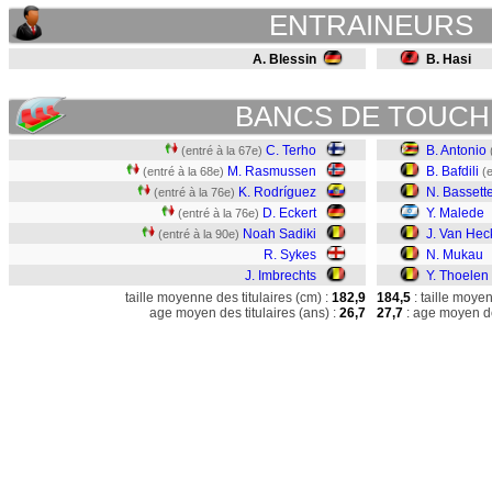
ENTRAINEURS
A. Blessin
B. Hasi
BANCS DE TOUCH
C. Terho
B. Antonio
(entré à la 67e)
M. Rasmussen
B. Bafdili
(entré à la 68e)
(
K. Rodríguez
N. Bassett
(entré à la 76e)
D. Eckert
Y. Malede
(entré à la 76e)
Noah Sadiki
J. Van Hec
(entré à la 90e)
R. Sykes
N. Mukau
J. Imbrechts
Y. Thoelen
taille moyenne des titulaires (cm) :
182,9
184,5
: taille moye
age moyen des titulaires (ans) :
26,7
27,7
: age moyen de