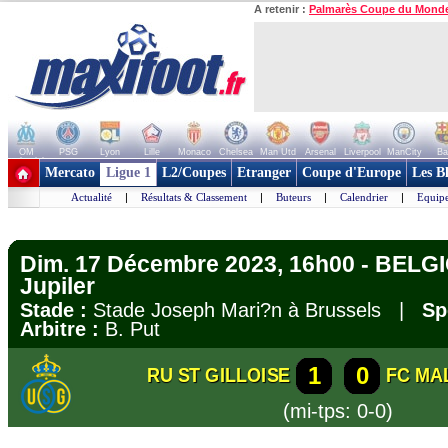
A retenir :
Palmarès Coupe du Mond
OM
PSG
Lyon
Lille
Monaco
Chelsea
Man Utd
Arsenal
Liverpool
ManCity
Ba
+ de clubs
Mercato
Ligue 1
L2/Coupes
Etranger
Coupe d'Europe
Les B
Actualité
|
Résultats & Classement
|
Buteurs
|
Calendrier
|
Equipe
Dim. 17 Décembre 2023, 16h00 - BELGI
Jupiler
Stade :
Stade Joseph Mari?n à Brussels |
Sp
Arbitre :
B. Put
1
0
RU ST GILLOISE
FC MA
(mi-tps: 0-0)