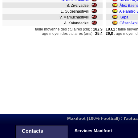
B. Zivzivadze
Álex Baen
L. Gugeshashvili
Alejandro 
V. Mamuchashvili
Kepa
A. Kalandadze
César Azpi
taille moyenne des titulaires (cm) :
182,9
183,1
: taille moye
age moyen des titulaires (ans) :
25,4
26,8
: age moyen de
Maxifoot (100% Football) : l'actua
Services Maxifoot
Contacts