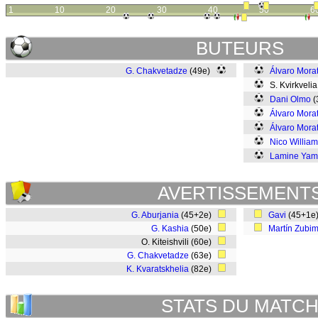
1
10
20
30
40
50
6
BUTEURS
G. Chakvetadze
(49e)
Álvaro Mora
S. Kvirkvelia
Dani Olmo
(
Álvaro Mora
Álvaro Mora
Nico Willia
Lamine Yam
AVERTISSEMENT
G. Aburjania
(45+2e)
Gavi
(45+1e
G. Kashia
(50e)
Martín Zubi
O. Kiteishvili (60e)
G. Chakvetadze
(63e)
K. Kvaratskhelia
(82e)
STATS DU MATC