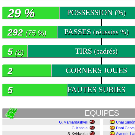
29 %
POSSESSION
(%)
292
PASSES
(réussies %)
(75 %)
5
TIRS
(cadrés)
(2)
2
CORNERS JOUES
5
FAUTES SUBIES
EQUIPES
G. Mamardashvili
Unai Simó
G. Kashia
Dani Carva
S. Kvirkvelia
Aymeric La