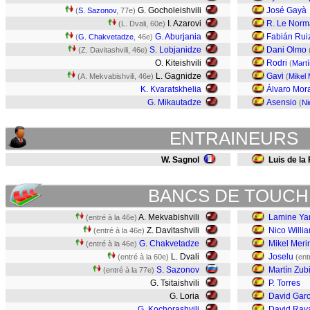
G. Gocholeishvili
José Gayà
(
S. Sazonov
, 77e)
I. Azarovi
R. Le Nor
(L. Dvali, 60e)
G. Aburjania
Fabián Rui
(
G. Chakvetadze
, 46e)
S. Lobjanidze
Dani Olmo
(Z. Davitashvili, 46e)
O. Kiteishvili
Rodri
(
Mart
L. Gagnidze
Gavi
(A. Mekvabishvili, 46e)
(
Mikel 
K. Kvaratskhelia
Álvaro Mor
G. Mikautadze
Asensio
(
Ni
ENTRAINEURS
W. Sagnol
Luis de la
BANCS DE TOUCH
A. Mekvabishvili
Lamine Ya
(entré à la 46e)
Z. Davitashvili
Nico Willi
(entré à la 46e)
G. Chakvetadze
Mikel Meri
(entré à la 46e)
L. Dvali
Joselu
(entré à la 60e)
(ent
S. Sazonov
Martín Zub
(entré à la 77e)
G. Tsitaishvili
P. Torres
G. Loria
David Garc
G. Kochorashvili
David Ray