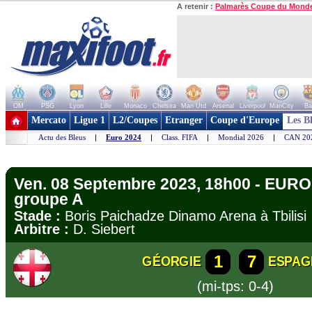
A retenir :
Palmarès Coupe du Mond
OM
PSG
Lyon
Lille
Monaco
Chelsea
Man Utd
Arsenal
Liverpool
ManCity
Ba
+ de clubs
Mercato
Ligue 1
L2/Coupes
Etranger
Coupe d'Europe
Les B
Actu des Bleus
|
Euro 2024
|
Class. FIFA
|
Mondial 2026
|
CAN 20
Ven. 08 Septembre 2023, 18h00 - EURO 
groupe A
Stade :
Boris Paichadze Dinamo Arena à Tbili
Arbitre :
D. Siebert
1
7
GÉORGIE
ESPAG
(mi-tps: 0-4)