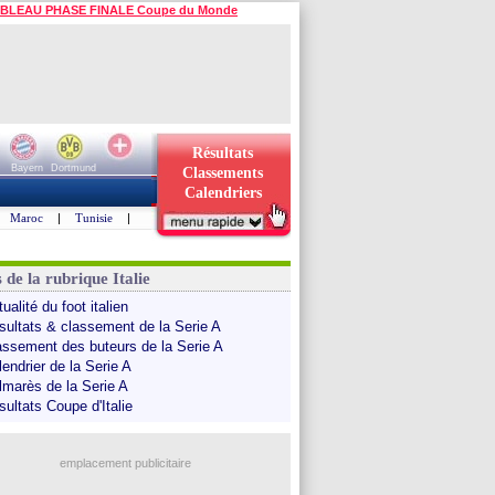
BLEAU PHASE FINALE Coupe du Monde
Résultats
Bayern
Dortmund
Classements
Calendriers
Maroc
|
Tunisie
|
 de la rubrique Italie
ualité du foot italien
sultats & classement de la Serie A
assement des buteurs de la Serie A
endrier de la Serie A
lmarès de la Serie A
sultats Coupe d'Italie
emplacement publicitaire