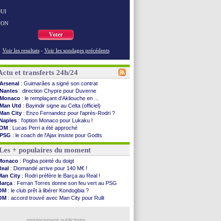
UI
NON
Voter
Voir les resultats
-
Voir les sondages précédents
Actu et transferts 24h/24
Arsenal
: Guimarães a signé son contrat
Nantes
: direction Chypre pour Duverne
Monaco
: le remplaçant d'Akliouche en ...
Man Utd
: Bayindir signe au Celta (officiel)
Man City
: Enzo Fernandez pour l'après-Rodri ?
Naples
: l'option Monaco pour Lukaku !
OM
: Lucas Perri a été approché
PSG
: le coach de l'Ajax insiste pour Godts
PSG
: une 2e offre en préparation pour Godts
Les + populaires du moment
Francfort
: Dina Ebimbe signe à Schalke (off.)
Strasbourg
: Saïdou Sow prêté à Nantes (off.)
Monaco
: Pogba pointé du doigt
Monaco
: Filipe Luis aimerait garder Balogun
Real
: Diomandé arrive pour 140 M€ !
Dortmund
: Newcastle est prévenu pour Nmecha
Man City
: Rodri préfère le Barça au Real !
Barça
: première offre à 45 M€ pour Rodri ?
Barça
: Ferran Torres donne son feu vert au PSG
Argentine
: le soutien très appuyé à Infantino
OM
: le club prêt à libérer Kondogbia ?
Tottenham
: Van de Ven va prolonger
OM
: accord trouvé avec Man City pour Rulli
Barça
: l'agent de Rodri confirme !
PSG
: l'étonnante rumeur Gusto
FIFA
: la CAF soutient Infantino
PSG
: Luis Enrique satisfait malgré tout
CdM 2030
: Rubiales charge Infantino et ...
emplacement publicitaire