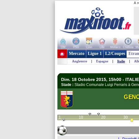
A r
OM
PSG
Lyon
Lille
Monaco
Chelsea
Ma
+ de clubs
Mercato
Ligue 1
L2/Coupes
Etran
Angleterre
|
Espagne
|
Italie
|
Al
Dim. 18 Octobre 2015, 15h00 - ITALIE 
Stade :
Stadio Comunale Luigi Ferraris à G
GEN
1
10
20
30