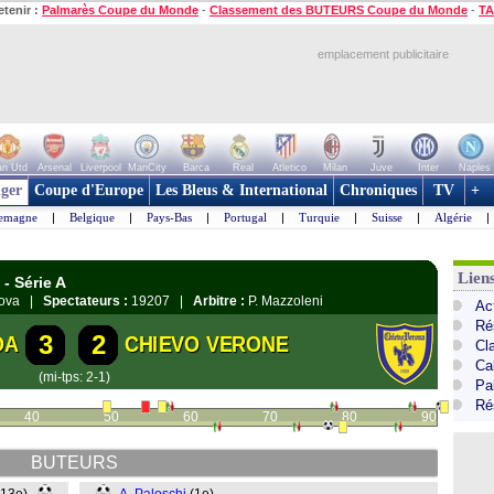
etenir :
Palmarès Coupe du Monde
-
Classement des BUTEURS Coupe du Monde
-
TA
emplacement publicitaire
n Utd
Arsenal
Liverpool
ManCity
Barca
Real
Atletico
Milan
Juve
Inter
Naples
ger
Coupe d'Europe
Les Bleus & International
Chroniques
TV
+
lemagne
|
Belgique
|
Pays-Bas
|
Portugal
|
Turquie
|
Suisse
|
Algérie
|
Liens
- Série A
enova |
Spectateurs :
19207 |
Arbitre :
P. Mazzoleni
Act
Ré
3
2
OA
CHIEVO VERONE
Cl
Cal
(mi-tps: 2-1)
Pa
Ré
40
50
60
70
80
90
BUTEURS