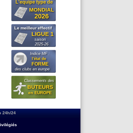
L'equipe type de
MONDIAL
2026
Le meilleur effectif
LIGUE 1
saison
2025-26
Indice MF :
l'état de
FORME
des clubs en europe
Classements des
BUTEURS
en EUROPE
o 24h/24
ivilégiés