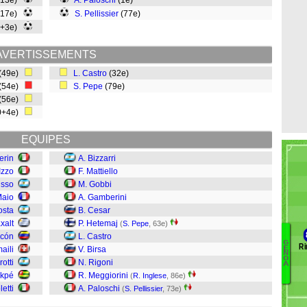
(13e)
A. Paloschi
(1e)
(17e)
S. Pellissier
(77e)
0+3e)
AVERTISSEMENTS
(49e)
L. Castro
(32e)
(54e)
S. Pepe
(79e)
(56e)
0+4e)
EQUIPES
erin
A. Bizzarri
Izzo
F. Mattiello
isso
M. Gobbi
Maio
A. Gamberini
osta
B. Cesar
xalt
P. Hetemaj
(
S. Pepe
, 63e)
ncón
L. Castro
G
Ri
E
aili
V. Birsa
L
N
O
otti
N. Rigoni
Uj
A
akpé
R. Meggiorini
(
R. Inglese
, 86e)
D
etti
A. Paloschi
(
S. Pellissier
, 73e)
M
M