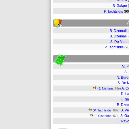
L. Pavoletti
S. Gakpé
P. Tachtsidis
(9
B. Dzemaili
B. Dzemaili
S. De Maio
P. Tachtsidis
(9
M. P
A. 
N. Burd
S. De 
A. C
(
J. Ntcham
, 78e)
D. La
T. Ri
B. Dzem
D. Per
(
P. Tachtsidis
, 88e)
S. G
(
I. Cissokho
, 57e)
L. Pavol