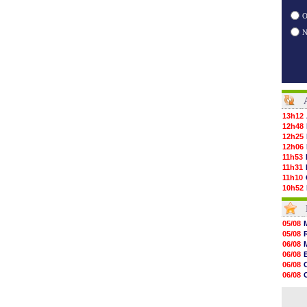
O
13h12
12h48
12h25
12h06
11h53
11h31
11h10
10h52
10h33
10h12
10h09
05/08
10h05
05/08
09h44
06/08
09h24
06/08
09h06
06/08
08h44
06/08
08h22
06/08
06/08
06/08
06/08