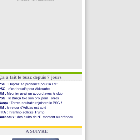
Rennes
: Embolo a des pistes alléchantes
Côte d'Ivoire
: Renard affiche ses ambitions
Rennes
: Haise confirme pour Aït Boudlal
Man City
: Trafford à Leeds pour 47 M€ (off...
Man Utd
: Zirkzee vers la Juventus ?
Voir les brèves précédentes
Ça a fait le buzz depuis 7 jours
PSG
: Dupraz se prononce pour la LdC
PSG
: c'est bouclé pour Akliouche !
OM
: Meunier avait un accord avec le club
PSG
: le Barça fixe son prix pour Torres
Barça
: Torres souhaite rejoindre le PSG !
OM
: le retour d'Adidas est acté
FIFA
: Infantino sollicite Trump
Bordeaux
: des clubs de N1 montent au créneau
Argentine
: quand Medina recadre... sa mère
Real
: le démenti de Leipzig pour Diomandé
A SUIVRE