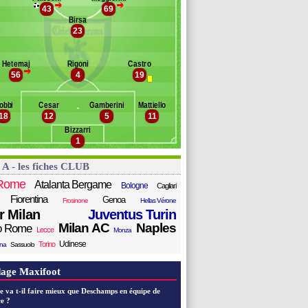
>
>
issokho
43
69
anc des remplaçants
Chievo Verone
tcham
Birsa
23
ressan
azovic
culin
achtsidis
inelli
iego Capel
Hetemaj
Rigoni
Castro
rdo
>
56
4
19
ey
acciatore
obbi
Cesar
Gamberini
Mattiello
nzi
18
12
5
11
pe
Bizzarri
adovanovic
1
hristiansen
llissier
 A - les fiches CLUB
glese
Rome
Atalanta Bergame
Bologne
Cagliari
Fiorentina
Genoa
Frosinone
Hellas Vérone
er Milan
Juventus Turin
Milan AC
Naples
o Rome
Lecce
Monza
Udinese
Torino
ana
Sassuolo
age Maxifoot
e va t-il faire mieux que Deschamps en équipe de
e ?