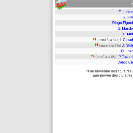
E. Lama
S. Ujk
Diogo Figuei
G. March
E. Mu
I. Ciss
(entré à la 57e)
J. Ntc
(entré à la 78e)
D. Lazo
P. Tachts
(entré à la 88e)
Diego Ca
taille moyenne des titulaires 
age moyen des titulaires 