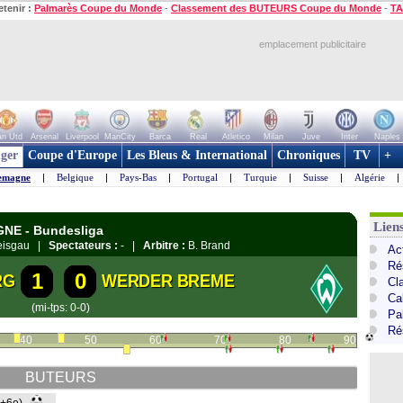
etenir :
Palmarès Coupe du Monde
-
Classement des BUTEURS Coupe du Monde
-
TA
emplacement publicitaire
n Utd
Arsenal
Liverpool
ManCity
Barca
Real
Atletico
Milan
Juve
Inter
Naples
ger
Coupe d'Europe
Les Bleus & International
Chroniques
TV
+
emagne
|
Belgique
|
Pays-Bas
|
Portugal
|
Turquie
|
Suisse
|
Algérie
|
Lien
GNE - Bundesliga
reisgau |
Spectateurs :
- |
Arbitre :
B. Brand
Ac
Ré
1
0
RG
WERDER BREME
Cl
Ca
(mi-tps: 0-0)
Pa
Ré
40
50
60
70
80
90
BUTEURS