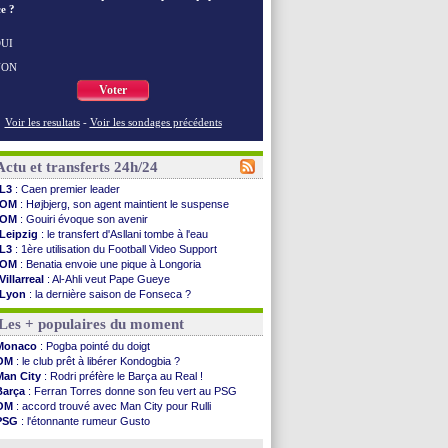
e ?
UI
NON
Voter
Voir les resultats
-
Voir les sondages précédents
Actu et transferts 24h/24
L3
: Caen premier leader
OM
: Højbjerg, son agent maintient le suspense
OM
: Gouiri évoque son avenir
Leipzig
: le transfert d'Asllani tombe à l'eau
L3
: 1ère utilisation du Football Video Support
OM
: Benatia envoie une pique à Longoria
Villarreal
: Al-Ahli veut Pape Gueye
Lyon
: la dernière saison de Fonseca ?
OM
: un nouveau prétendant pour Højbjerg
Les + populaires du moment
Brest
: un gardien norvégien en approche ?
OM
: McCourt a versé 120 M€ en 2026
Monaco
: Pogba pointé du doigt
PSG
: 4 retours dans le groupe face à Man Utd ...
OM
: le club prêt à libérer Kondogbia ?
Nice
: Kevin Carlos va partir en Italie
Man City
: Rodri préfère le Barça au Real !
L1
: prison avec sursis requis contre un arbitre
Barça
: Ferran Torres donne son feu vert au PSG
Leganés
: c'est signé pour Luca Zidane (off.)
OM
: accord trouvé avec Man City pour Rulli
Atletico
: Ruggeri en route pour Aston Villa
PSG
: l'étonnante rumeur Gusto
Monaco
: Filipe Luis soutient Biereth
OM
: une offre pour Bulka
Lyon
: Mangala prêté à Getafe (officiel)