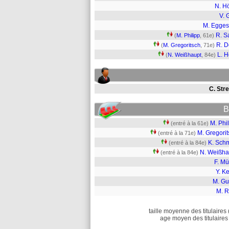
N. Hö
V. 
M. Egges
R. Sa
(
M. Philipp
, 61e)
R. 
(
M. Gregoritsch
, 71e)
L. H
(
N. Weißhaupt
, 84e)
C. Str
B
M. Phi
(entré à la 61e)
M. Gregori
(entré à la 71e)
K. Schm
(entré à la 84e)
N. Weißha
(entré à la 84e)
F. Mü
Y. Ke
M. Gu
M. R
taille moyenne des titulaires 
age moyen des titulaires 