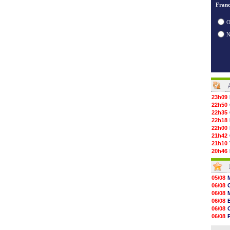
Franc
O
23h09
22h50
22h35
22h18
22h00
21h42
21h10
20h46
20h30
20h01
19h18
05/08
19h09
06/08
18h48
06/08
18h37
06/08
18h29
06/08
17h58
06/08
17h46
06/08
17h32