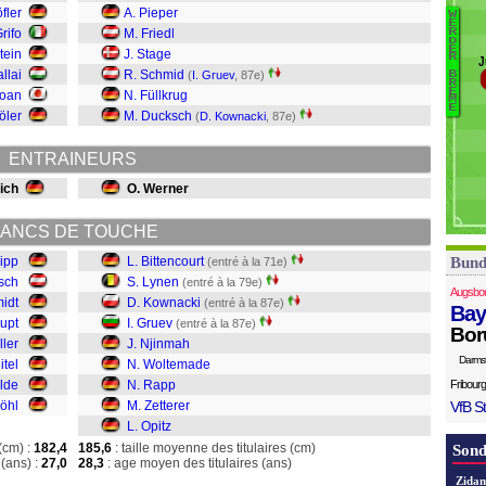
S
fler
A. Pieper
W
B
E
G
Grifo
M. Friedl
R
D
Op
E
Ph
tein
J. Stage
R
J
Ze
llai
R. Schmid
(
I. Gruev
, 87e)
B
R
R
E
Doan
N. Füllkrug
M
W
E
öler
M. Ducksch
(
D. Kownacki
, 87e)
N
G
ENTRAINEURS
K
L
eich
O. Werner
B
ANCS DE TOUCHE
lipp
L. Bittencourt
Bund
(entré à la 71e)
tsch
S. Lynen
(entré à la 79e)
Augsbo
idt
D. Kownacki
(entré à la 87e)
Bay
upt
I. Gruev
(entré à la 87e)
Bor
ller
J. Njinmah
Darms
itel
N. Woltemade
lde
N. Rapp
Fribourg
öhl
M. Zetterer
VfB St
L. Opitz
(cm) :
182,4
185,6
: taille moyenne des titulaires (cm)
Sond
(ans) :
27,0
28,3
: age moyen des titulaires (ans)
Zidan