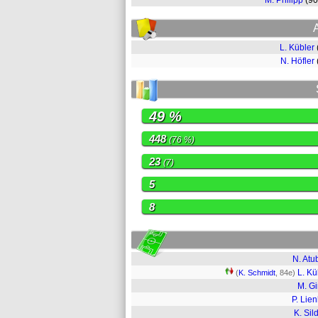
M. Philipp
(9
L. Kübler
N. Höfler
49 %
448
(76 %)
23
(7)
5
8
N. Atu
L. Kü
(
K. Schmidt
, 84e)
M. Gi
P. Lien
K. Sild