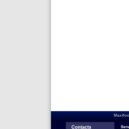
Maxifoo
Serv
Contacts