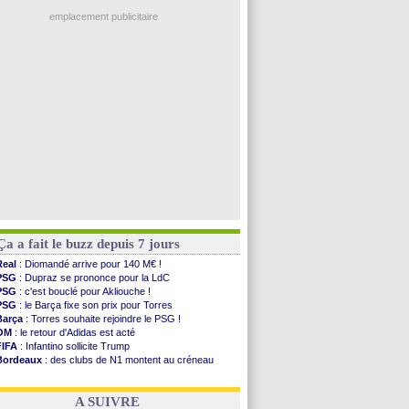
Ouganda
: Owori battu à mort à Kampala
PSG
: Nsoki va signer en Croatie
emplacement publicitaire
Arsenal
: Naples vise Gabriel Jesus
Real
: Mastantuono prêté à la Fiorentina (off.)
Man City
: accord avec le Barça pour Rodri ?
Rennes
: Haise a prolongé (officiel)
Palace
: Tomiyasu a convaincu (officiel)
Voir les brèves précédentes
Ça a fait le buzz depuis 7 jours
Real
: Diomandé arrive pour 140 M€ !
PSG
: Dupraz se prononce pour la LdC
PSG
: c'est bouclé pour Akliouche !
PSG
: le Barça fixe son prix pour Torres
Barça
: Torres souhaite rejoindre le PSG !
OM
: le retour d'Adidas est acté
FIFA
: Infantino sollicite Trump
Bordeaux
: des clubs de N1 montent au créneau
Argentine
: quand Medina recadre... sa mère
Real
: le démenti de Leipzig pour Diomandé
A SUIVRE