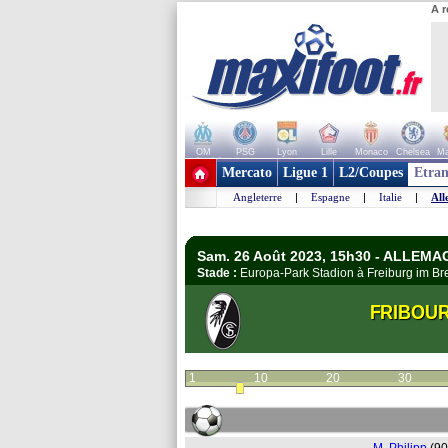
A r
OM
PSG
Lyon
Lille
Monaco
Chelsea
Ma
+ de clubs
Mercato
Ligue 1
L2/Coupes
Etran
Angleterre
|
Espagne
|
Italie
|
All
Sam. 26 Août 2023, 15h30 - ALLEMA
Stade :
Europa-Park Stadion à Freiburg im B
FRIBOU
1
10
20
30