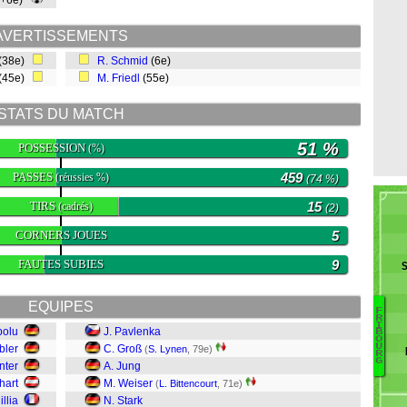
0+6e)
AVERTISSEMENTS
(38e)
R. Schmid
(6e)
(45e)
M. Friedl
(55e)
STATS DU MATCH
51 %
POSSESSION
(%)
PASSES
459
(réussies %)
(74 %)
TIRS
15
(cadrés)
(2)
CORNERS JOUES
5
FAUTES SUBIES
9
S
EQUIPES
F
R
I
bolu
J. Pavlenka
Rö
B
O
U
bler
C. Groß
(
S. Lynen
, 79e)
G
R
G
nter
A. Jung
Ke
hart
M. Weiser
Mü
(
L. Bittencourt
, 71e)
W
illia
N. Stark