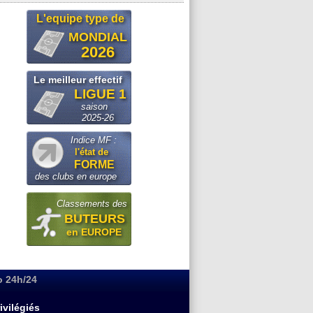
L'equipe type de
MONDIAL
2026
Le meilleur effectif
LIGUE 1
saison
2025-26
Indice MF :
l'état de
FORME
des clubs en europe
Classements des
BUTEURS
en EUROPE
o 24h/24
ivilégiés