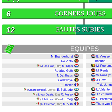
6
CORNERS JOUES
12
FAUTES SUBIES
EQUIPES
M. Branderhorst
E. Vaessen
L. Bacuna
Ivo Pinto
M. Peersm
M. Dijks
(
A. da Cruz
, 68e)
M. Rente
Rodrigo Guth
W. Prins
J. Dahlhaus
(
T.
J. Hove
S. Adewoye
T. de Jong
L. Rosier
L. Valente
E. Bullaude
(
Úmaro Embaló
, 90+4e)
J. Schreud
R. Fosso
(
S. van Ottele
, 81e)
R. Postema
A. Erceg
(
J. Mitrovic
, 68e)
Thom van 
M. Aiko
(
K. Peterson
, 46e)