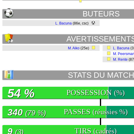
BUTEURS
L. Bacuna
(86e, csc)
AVERTISSEMENT
M. Aiko
(25e)
L. Bacuna
(
M. Peersma
M. Rente
(8
STATS DU MATC
54 %
POSSESSION
(%)
340
PASSES
(réussies %)
(79 %)
9
TIRS
(cadrés)
(3)