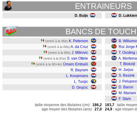
ENTRAINEURS
D. Buijs
D. Lukkien
BANCS DE TOUCH
K. Peterson
B. Willums
(entré à la 46e)
A. da Cruz
Rui Jorge
(entré à la 68e)
J. Mitrovic
T. Oosting
(entré à la 68e)
S. van Ottele
A. Mortens
(entré à la 81e)
T. Blokzijl
Úmaro Embaló
(entré à la 90+4e)
H. Jurjus
R. Bayram
S. Resink
L. Koopmans
J. Pelupes
L. Tunjic
D. Baron
D. Grujcic
M. Mariani
F. Stam
taille moyenne des titulaires (cm) :
186,2
183,7
: taille moye
age moyen des titulaires (ans) :
27,0
24,9
: age moyen de