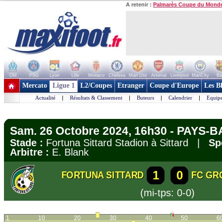
A retenir :
Palmarès Coupe du Mond
OM
PSG
Lyon
Lille
Monaco
Chelsea
Man Utd
Arsenal
Liverpool
ManCity
Ba
+ de clubs
Mercato
Ligue 1
L2/Coupes
Etranger
Coupe d'Europe
Les B
Actualité
|
Résultats & Classement
|
Buteurs
|
Calendrier
|
Equipe
Sam. 26 Octobre 2024, 16h30 - PAYS-BA
Stade :
Fortuna Sittard Stadion à Sittard |
Sp
Arbitre :
E. Blank
1
0
FORTUNA SITTARD
FC GR
(mi-tps: 0-0)
1
10
20
30
40
50
6