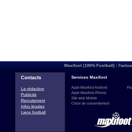
Maxifoot (100% Football) : l'actua
Services Maxifoot
Contacts
Appli Maxifoot Android
Flu
La rédaction
Appli Maxifoot iPhone
Publicité
Site web Mobile
Recrutement
Choix de consentement
Infos légales
Liens football