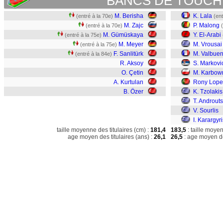
BANCS DE TOUCH
M. Berisha
K. Lala
(entré à la 70e)
(ent
M. Zajc
P. Malong
(entré à la 70e)
M. Gümüskaya
Y. El-Arabi
(entré à la 75e)
M. Meyer
M. Vrousai
(entré à la 75e)
F. Sanlitürk
M. Valbue
(entré à la 84e)
R. Aksoy
S. Markovi
O. Çetin
M. Karbow
A. Kurtulan
Rony Lope
B. Özer
K. Tzolakis
T. Androut
V. Sourlis
I. Karargyri
taille moyenne des titulaires (cm) :
181,4
183,5
: taille moye
age moyen des titulaires (ans) :
26,1
26,5
: age moyen de