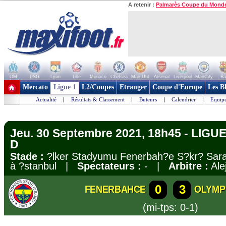
A retenir :
Palmarès Coupe du Mond
OM
PSG
Lyon
Lille
Monaco
Chelsea
Man Utd
Arsenal
Liverpool
ManCity
Ba
+ de clubs
Mercato
Ligue 1
L2/Coupes
Etranger
Coupe d'Europe
Les B
Actualité
|
Résultats & Classement
|
Buteurs
|
Calendrier
|
Equipe
Jeu. 30 Septembre 2021, 18h45 - LIG
D
Stade :
?lker Stadyumu Fenerbah?e S?kr? Sara
à ?stanbul |
Spectateurs :
- |
Arbitre :
Ale
0
3
FENERBAHCE
OLYMP
(mi-tps: 0-1)