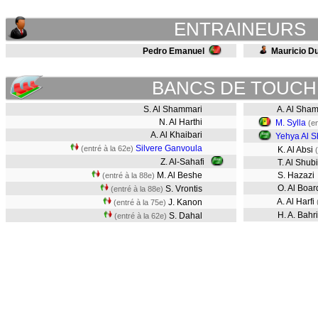
ENTRAINEURS
Pedro Emanuel
Mauricio D
BANCS DE TOUCH
S. Al Shammari
A. Al Sham
N. Al Harthi
M. Sylla
(en
A. Al Khaibari
Yehya Al S
Silvere Ganvoula
(entré à la 62e)
K. Al Absi
Z. Al-Sahafi
T. Al Shubi
M. Al Beshe
S. Hazazi
(entré à la 88e)
O. Al Boar
S. Vrontis
(entré à la 88e)
A. Al Harfi
J. Kanon
(entré à la 75e)
H. A. Bahri
S. Dahal
(entré à la 62e)