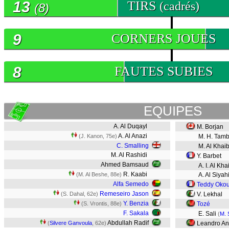
13
TIRS
(cadrés)
(8)
9
CORNERS JOUES
8
FAUTES SUBIES
EQUIPES
A. Al Duqayl
M. Borjan
A. Al Anazi
(J. Kanon, 75e)
M. H. Tamb
C. Smalling
M. Al Khaib
M. Al Rashidi
Y. Barbet
Ahmed Bamsaud
A. I. Al Kha
R. Kaabi
(M. Al Beshe, 88e)
A. Al Siyah
Alfa Semedo
Teddy Oko
Remeseiro Jason
(S. Dahal, 62e)
V. Lekhal
Y. Benzia
(S. Vrontis, 88e)
Tozé
F. Sakala
E. Sali
(
M. 
Abdullah Radif
(
Silvere Ganvoula
, 62e)
Leandro An