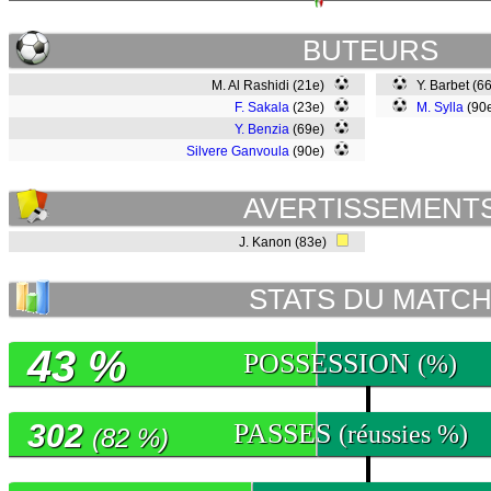
BUTEURS
M. Al Rashidi (21e)
Y. Barbet (6
F. Sakala
(23e)
M. Sylla
(90
Y. Benzia
(69e)
Silvere Ganvoula
(90e)
AVERTISSEMENT
J. Kanon (83e)
STATS DU MATC
43 %
POSSESSION
(%)
302
PASSES
(réussies %)
(82 %)