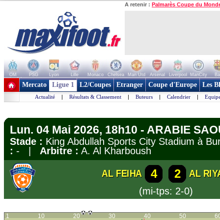
A retenir :
Palmarès Coupe du Mond
OM
PSG
Lyon
Lille
Monaco
Chelsea
Man Utd
Arsenal
Liverpool
ManCity
Ba
+ de clubs
Mercato
Ligue 1
L2/Coupes
Etranger
Coupe d'Europe
Les B
Actualité
|
Résultats & Classement
|
Buteurs
|
Calendrier
|
Equipe
Lun. 04 Mai 2026, 18h10 - ARABIE SAO
Stade :
King Abdullah Sports City Stadium à 
:
- |
Arbitre :
A. Al Kharboush
4
2
AL FEIHA
AL RIY
(mi-tps: 2-0)
1
10
20
30
40
50
6