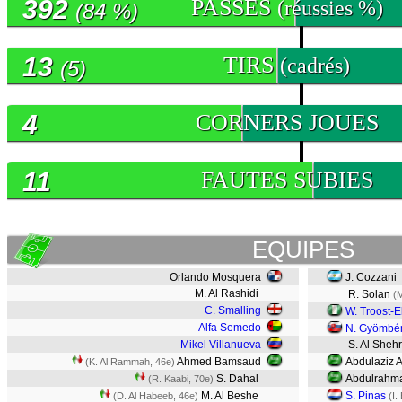
392
PASSES
(réussies %)
(84 %)
13
TIRS
(cadrés)
(5)
4
CORNERS JOUES
11
FAUTES SUBIES
EQUIPES
Orlando Mosquera
J. Cozzani
M. Al Rashidi
R. Solan
(
C. Smalling
W. Troost-
Alfa Semedo
N. Gyömbé
Mikel Villanueva
S. Al Shehr
Ahmed Bamsaud
Abdulaziz A
(K. Al Rammah, 46e)
S. Dahal
Abdulrahma
(R. Kaabi, 70e)
M. Al Beshe
S. Pinas
(D. Al Habeeb, 46e)
(I.