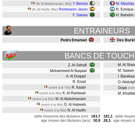
Y. Benzia
M. Maolida
(M. Al Abdulmanam, 86e)
Remeseiro Jason
R. Enrique
(N. Al Harthi, 86e)
F. Sakala
H. Bahebri
ENTRAINEURS
Pedro Emanuel
Des Buck
BANCS DE TOUCH
M. Al Sha
Z. Al-Sahafi
M. Sawan
Mohammed Al Baqawi
A. Al Duqayl
I. Baraba
R. Enad
O. Abdulg
R. Kaabi
(entré à la 70e)
Guga
(entr
K. Al Rammah
(entré à la 46e)
M. Khalif
M. Al Abdulmanam
(entré à la 86e)
D. Al Habeeb
(entré à la 46e)
N. Al Harthi
(entré à la 86e)
taille moyenne des titulaires (cm) :
183,7
181,1
: taille moye
age moyen des titulaires (ans) :
30,9
28,3
: age moyen de