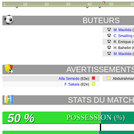
1
10
20
30
40
50
6
BUTEURS
M. Maolida
(
C. Smalling
R. Enrique 
H. Bahebri 
M. Maolida
(
AVERTISSEMENT
Alfa Semedo
(63e)
Abdulrahman 
F. Sakala
(82e)
STATS DU MATC
50 %
POSSESSION
(%)