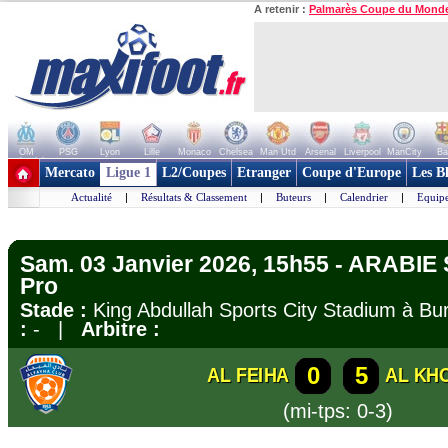
A retenir :
Palmarès Coupe du Mond
OM
PSG
Lyon
Lille
Monaco
Chelsea
Man Utd
Arsenal
Liverpool
ManCity
Ba
+ de clubs
Mercato
Ligue 1
L2/Coupes
Etranger
Coupe d'Europe
Les B
Actualité
|
Résultats & Classement
|
Buteurs
|
Calendrier
|
Equipe
Sam. 03 Janvier 2026, 15h55 - ARABIE
Pro
Stade :
King Abdullah Sports City Stadium à 
:
- |
Arbitre :
0
5
AL FEIHA
AL KH
(mi-tps: 0-3)