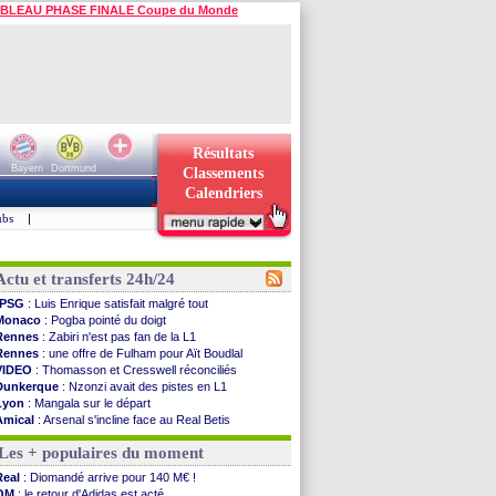
BLEAU PHASE FINALE Coupe du Monde
Résultats
Bayern
Dortmund
Classements
Calendriers
ubs
|
Actu et transferts 24h/24
PSG
: Luis Enrique satisfait malgré tout
Monaco
: Pogba pointé du doigt
Rennes
: Zabiri n'est pas fan de la L1
Rennes
: une offre de Fulham pour Aït Boudlal
VIDEO
: Thomasson et Cresswell réconciliés
Dunkerque
: Nzonzi avait des pistes en L1
Lyon
: Mangala sur le départ
Amical
: Arsenal s'incline face au Real Betis
Amical
: lourde défaite pour le PSG
Les + populaires du moment
Man City
: Maresca flou pour Reijnders
LdC
: Fenerbahçe prend une belle option
Real
: Diomandé arrive pour 140 M€ !
Al-Diriyah
: Mbemba arrive libre (officiel)
OM
: le retour d'Adidas est acté