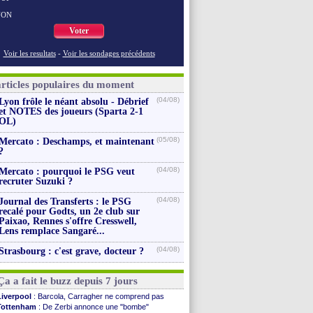
NON
Voter
Voir les resultats
-
Voir les sondages précédents
articles populaires du moment
(04/08)
Lyon frôle le néant absolu - Débrief
et NOTES des joueurs (Sparta 2-1
OL)
(05/08)
Mercato : Deschamps, et maintenant
?
(04/08)
Mercato : pourquoi le PSG veut
recruter Suzuki ?
(04/08)
Journal des Transferts : le PSG
recalé pour Godts, un 2e club sur
Paixao, Rennes s'offre Cresswell,
Lens remplace Sangaré...
(04/08)
Strasbourg : c'est grave, docteur ?
Ça a fait le buzz depuis 7 jours
Liverpool
: Barcola, Carragher ne comprend pas
Tottenham
: De Zerbi annonce une "bombe"