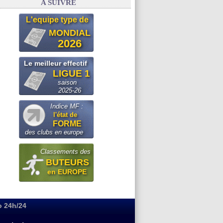
A SUIVRE
L'equipe type de
MONDIAL
2026
Le meilleur effectif
LIGUE 1
saison
2025-26
Indice MF :
l'état de
FORME
des clubs en europe
Classements des
BUTEURS
en EUROPE
o 24h/24