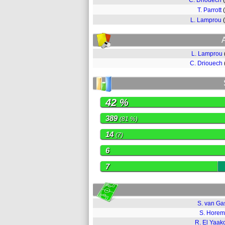
C. Driouech
T. Parrott
L. Lamprou
L. Lamprou
C. Driouech
42 %
389
(81 %)
14
(7)
6
7
S. van Ga
S. Hore
R. El Yaak