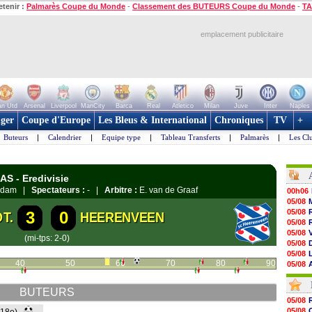
etenir :
Palmarès Coupe du Monde
-
Classement des BUTEURS Coupe du Monde
-
TA
emplacement publicitaire
n Utd
Arsenal
Liverpool
ManCity
Barca
Real
Atletico
Milan
Juve
Inter
Naples
ger
Coupe d'Europe
Les Bleus & International
Chroniques
TV
+
Buteurs
|
Calendrier
|
Equipe type
|
Tableau Transferts
|
Palmarès
|
Les Cl
AS - Eredivisie
terdam |
Spectateurs :
- |
Arbitre :
E. van de Graaf
00h06
05/08
05/08
3
0
T.
HEERENVEEN
05/08
05/08
(mi-tps: 2-0)
05/08
05/08
40
50
60
70
80
90
05/08
05/08
05/08
BUTEURS
05/08
05/08
05/08
05/08