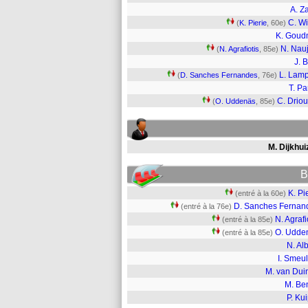
A. Z
C. Wi
(
K. Pierie
, 60e)
K. Goud
N. Nau
(
N. Agrafiotis
, 85e)
J. 
L. Lam
(
D. Sanches Fernandes
, 76e)
T. Pa
C. Drio
(
O. Uddenäs
, 85e)
M. Dijkhui
B
K. Pi
(entré à la 60e)
D. Sanches Fernan
(entré à la 76e)
N. Agrafi
(entré à la 85e)
O. Udde
(entré à la 85e)
N. Al
I. Smeu
M. van Dui
M. Ben
P. Ku