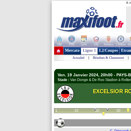
A r
OM
PSG
Lyon
Lille
Monaco
Chelsea
Ma
+ de clubs
Mercato
Ligue 1
L2/Coupes
Etran
Actualité
|
Résultats & Classement
|
Ven. 19 Janvier 2024, 20h00 - PAYS-B
Stade :
Van Donge & De Roo Stadion à Rot
EXCELSIOR RO
1
10
20
30