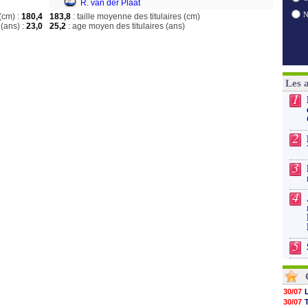
R. van der Plaat
(cm) :
180,4
183,8
: taille moyenne des titulaires (cm)
(ans) :
23,0
25,2
: age moyen des titulaires (ans)
Les 
1
2
3
4
5
30/07
30/07