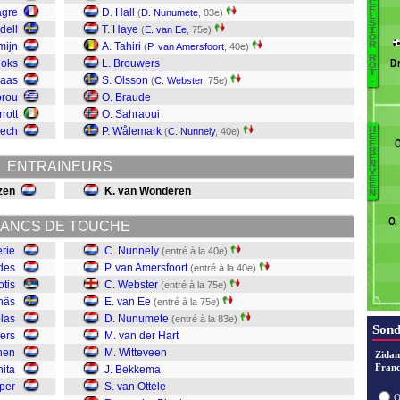
C
E
agre
D. Hall
(
D. Nunumete
, 83e)
Ku
L
S
dell
T. Haye
(
E. van Ee
, 75e)
I
Be
O
R
mijn
A. Tahiri
(
P. van Amersfoort
, 40e)
v
R
joks
L. Brouwers
Dr
S
O
T
Baas
S. Olsson
.
(
C. Webster
, 75e)
Al
prou
O. Braude
U
rrott
O. Sahraoui
A
uech
P. Wålemark
H
(
C. Nunnely
, 40e)
E
O
E
Pi
R
v
E
ENTRAINEURS
N
V
v
E
E
zen
K. van Wonderen
B
N
W
O.
v
ANCS DE TOUCHE
N
erie
C. Nunnely
(entré à la 40e)
va
des
P. van Amersfoort
(entré à la 40e)
W
otis
C. Webster
(entré à la 75e)
v
näs
E. van Ee
(entré à la 75e)
N
blas
D. Nunumete
(entré à la 83e)
Sond
lers
M. van der Hart
nen
M. Witteveen
Zidan
Franc
ita
J. Bekkema
iper
S. van Ottele
O