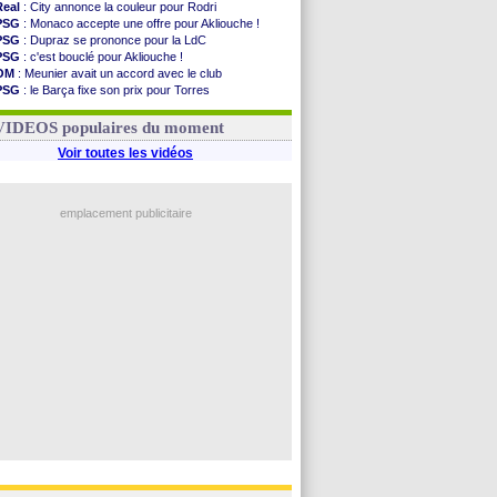
Real
: City annonce la couleur pour Rodri
PSG
: Monaco accepte une offre pour Akliouche !
PSG
: Dupraz se prononce pour la LdC
PSG
: c'est bouclé pour Akliouche !
OM
: Meunier avait un accord avec le club
PSG
: le Barça fixe son prix pour Torres
OM
: accord de principe entre Rulli et Man City
Barça
: Torres souhaite rejoindre le PSG !
VIDEOS populaires du moment
Voir toutes les vidéos
emplacement publicitaire