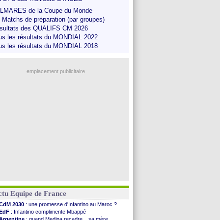
LMARES de la Coupe du Monde
s Matchs de préparation (par groupes)
sultats des QUALIFS CM 2026
us les résultats du MONDIAL 2022
us les résultats du MONDIAL 2018
emplacement publicitaire
ctu Equipe de France
CdM 2030
: une promesse d'Infantino au Maroc ?
EdF
: Infantino complimente Mbappé
Argentine
: quand Medina recadre... sa mère