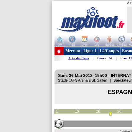
A r
OM
PSG
Lyon
Lille
Monaco
Chelsea
Ma
+ de clubs
Mercato
Ligue 1
L2/Coupes
Etran
Actu des Bleus
|
Euro 2024
|
Class. F
Sam. 26 Mai 2012, 18h00 - INTERNA
Stade :
AFG Arena à St. Gallen |
Spectateur
ESPAG
1
10
20
30