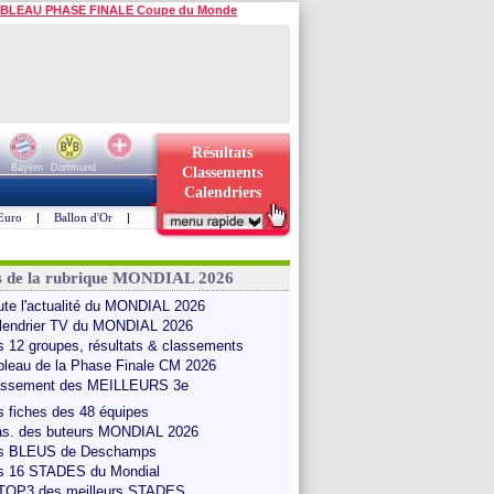
BLEAU PHASE FINALE Coupe du Monde
Résultats
Bayern
Dortmund
Classements
Calendriers
Euro
|
Ballon d'Or
|
s de la rubrique MONDIAL 2026
ute l'actualité du MONDIAL 2026
lendrier TV du MONDIAL 2026
s 12 groupes, résultats & classements
bleau de la Phase Finale CM 2026
assement des MEILLEURS 3e
s fiches des 48 équipes
as. des buteurs MONDIAL 2026
s BLEUS de Deschamps
s 16 STADES du Mondial
 TOP3 des meilleurs STADES