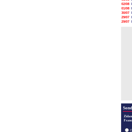
02/08
01/08
30/07
29/07
29/07
29/07
29/07
28/07
28/07
28/07
28/07
28/07
Sond
Zidan
Franc
O