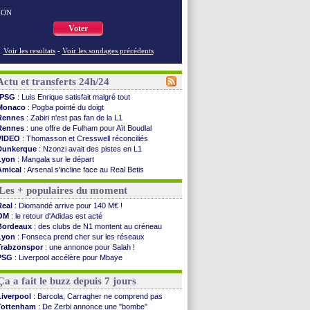
NON
Voter
Voir les resultats
-
Voir les sondages précédents
Actu et transferts 24h/24
PSG
: Luis Enrique satisfait malgré tout
Monaco
: Pogba pointé du doigt
Rennes
: Zabiri n'est pas fan de la L1
Rennes
: une offre de Fulham pour Aït Boudlal
VIDEO
: Thomasson et Cresswell réconciliés
Dunkerque
: Nzonzi avait des pistes en L1
Lyon
: Mangala sur le départ
Amical
: Arsenal s'incline face au Real Betis
Amical
: lourde défaite pour le PSG
Les + populaires du moment
Man City
: Maresca flou pour Reijnders
LdC
: Fenerbahçe prend une belle option
Real
: Diomandé arrive pour 140 M€ !
Al-Diriyah
: Mbemba arrive libre (officiel)
OM
: le retour d'Adidas est acté
Atletico
: le plan d'Alvarez à son retour
Bordeaux
: des clubs de N1 montent au créneau
Amical
: premier succès pour Brest
Lyon
: Fonseca prend cher sur les réseaux
VIDEO
: le joli but de Greenwood avec le Fener !
Trabzonspor
: une annonce pour Salah !
CdM 2030
: une promesse d'Infantino au Maroc ...
PSG
: Liverpool accélère pour Mbaye
PSG
: la compo pour le premier match amical
EdF
: Infantino complimente Mbappé
Newcastle
: Jaissle est le nouveau coach (off.)
Nice
: 3 joueurs écartés du groupe pro
Ça a fait le buzz depuis 7 jours
Real
: une nouvelle offre pour Vinicius
Amical
: l'OM domine Al-Shahaniya
Liverpool
: Barcola, Carragher ne comprend pas
Monaco
: Cabral a prolongé (officiel)
Tottenham
: De Zerbi annonce une "bombe"