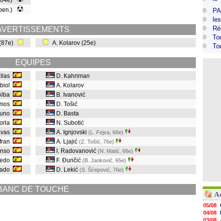
(64e)
 pen.)
PA
le
Ré
AVERTISSEMENTS
To
(87e)
A. Kolarov (25e)
To
EQUIPES
illas
D. Kahriman
lbiol
A. Kolarov
 Alba
B. Ivanović
amos
D. Tošić
runo
D. Basta
orla
N. Subotić
avas
A. Ignjovski
(L. Fejsa, 66e
)
fran
A. Ljajić
(Z. Tošić, 76e
)
onso
I. Radovanović
(N. Matić, 66e
)
redo
F. Đuričić
(B. Janković, 65e
)
dado
D. Lekić
(S. Šćepović, 76e
)
BANC DE TOUCHE
A
05/08
04/08
03/08