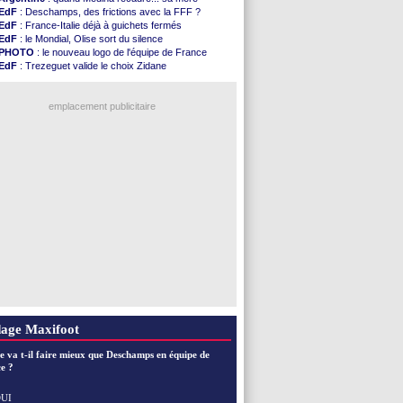
EdF
: Deschamps, des frictions avec la FFF ?
EdF
: France-Italie déjà à guichets fermés
EdF
: le Mondial, Olise sort du silence
PHOTO
: le nouveau logo de l'équipe de France
EdF
: Trezeguet valide le choix Zidane
EdF
: Zidane et l'argent, les mots de Diallo
EdF
: Zidane pense déjà à un retour de Mendy
EdF
: le message de Mbappé à Zidane
emplacement publicitaire
EdF
: les mots de Genesio pour Zidane
VIDEO
: Zidane a rencontré les supporters
EdF
: Zidane soutient Christophe Gleizes
EdF
: depuis le Real, Zidane n'a pas chômé
Voir toutes les brèves
age Maxifoot
e va t-il faire mieux que Deschamps en équipe de
e ?
UI