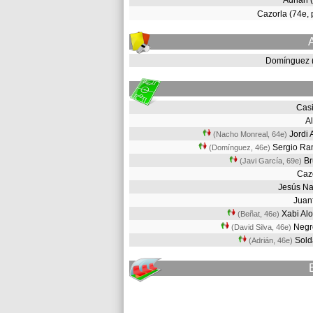
Adrián 
Cazorla (74e,
Domínguez 
Cas
A
Jordi
(Nacho Monreal, 64e
)
Sergio R
(Domínguez, 46e
)
B
(Javi García, 69e
)
Caz
Jesús N
Juan
Xabi Al
(Beñat, 46e
)
Neg
(David Silva, 46e
)
Sol
(Adrián, 46e
)