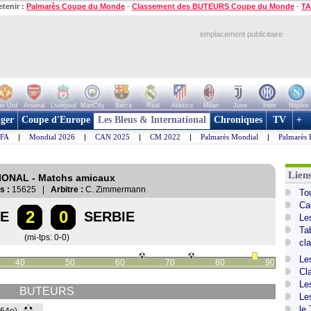
etenir :
Palmarès Coupe du Monde
-
Classement des BUTEURS Coupe du Monde
-
TA
emplacement publicitaire
n Utd
Arsenal
Liverpool
ManCity
Barca
Real
Atletico
Milan
Juve
Inter
Naples
ger
Coupe d'Europe
Les Bleus & International
Chroniques
TV
+
IFA
|
Mondial 2026
|
CAN 2025
|
CM 2022
|
Palmarès Mondial
|
Palmarès 
Lien
TIONAL - Matchs amicaux
s :
15625 |
Arbitre :
C. Zimmermann
To
Ca
2
0
NE
SERBIE
Le
Ta
(mi-tps: 0-0)
cl
Le
40
50
60
70
80
90
Cl
Le
BUTEURS
Le
le