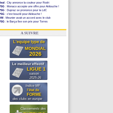
Atletico
: Molina va signer à la Roma
Real
: City annonce la couleur pour Rodri
Real
: Diomandé arrive pour 140 M€ !
PSG
: Monaco accepte une offre pour Akliouche !
Arsenal
: Havertz en veut encore plus
PSG
: Dupraz se prononce pour la LdC
PSG
: c'est bouclé pour Akliouche !
Voir les brèves précédentes
OM
: Meunier avait un accord avec le club
PSG
: le Barça fixe son prix pour Torres
OM
: accord de principe entre Rulli et Man City
Barça
: Torres souhaite rejoindre le PSG !
A SUIVRE
L'equipe type de
MONDIAL
2026
Le meilleur effectif
LIGUE 1
saison
2025-26
Indice MF :
l'état de
FORME
des clubs en europe
Classements des