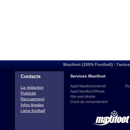
Maxifoot (100% Football) : l'actua
Services Maxifoot
Contacts
Appli Maxifoot Android
Flu
La rédaction
Appli Maxifoot iPhone
Publicité
Site web Mobile
Recrutement
Choix de consentement
Infos légales
Liens football