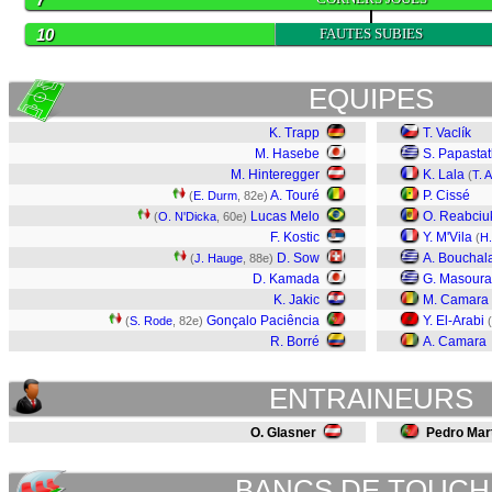
10
FAUTES SUBIES
EQUIPES
K. Trapp
T. Vaclík
M. Hasebe
S. Papasta
M. Hinteregger
K. Lala
(
T. 
A. Touré
P. Cissé
(
E. Durm
, 82e)
Lucas Melo
O. Reabciu
(
O. N'Dicka
, 60e)
F. Kostic
Y. M'Vila
(
H
D. Sow
A. Bouchal
(
J. Hauge
, 88e)
D. Kamada
G. Masoura
K. Jakic
M. Camara
Gonçalo Paciência
Y. El-Arabi
(
S. Rode
, 82e)
(
R. Borré
A. Camara
ENTRAINEURS
O. Glasner
Pedro Mar
BANCS DE TOUCH