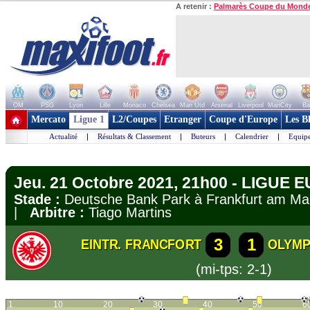
A retenir :
Palmarès Coupe du Mond
OM
PSG
Lyon
Lille
Monaco
Chelsea
Man Utd
Arsenal
Liverpool
ManCity
Ba
+ de clubs
Mercato
Ligue 1
L2/Coupes
Etranger
Coupe d'Europe
Les B
Actualité
|
Résultats & Classement
|
Buteurs
|
Calendrier
|
Equipe
Jeu. 21 Octobre 2021, 21h00 - LIGUE 
Stade :
Deutsche Bank Park à Frankfurt am 
|
Arbitre :
Tiago Martins
3
1
EINTR. FRANCFORT
OLYMP
(mi-tps: 2-1)
1
10
20
30
40
50
6