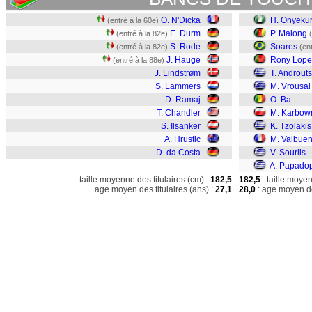
O. N'Dicka
H. Onyeku
(entré à la 60e)
E. Durm
P. Malong
(entré à la 82e)
S. Rode
Soares
(entré à la 82e)
(en
J. Hauge
Rony Lope
(entré à la 88e)
J. Lindstrøm
T. Androut
S. Lammers
M. Vrousai
D. Ramaj
O. Ba
T. Chandler
M. Karbow
S. Ilsanker
K. Tzolakis
A. Hrustic
M. Valbue
D. da Costa
V. Sourlis
A. Papado
taille moyenne des titulaires (cm) :
182,5
182,5
: taille moye
age moyen des titulaires (ans) :
27,1
28,0
: age moyen de