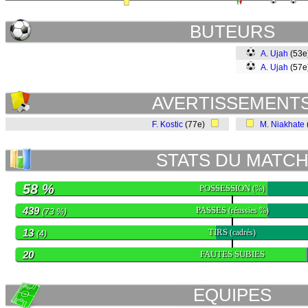
BUTEURS
A. Ujah
(53
A. Ujah
(57
AVERTISSEMENT
F. Kostic
(77e)
M. Niakhate
STATS DU MATC
58 %
POSSESSION
(%)
439
PASSES
(réussies %)
(73 %)
13
TIRS
(cadrés)
(4)
20
FAUTES SUBIES
EQUIPES