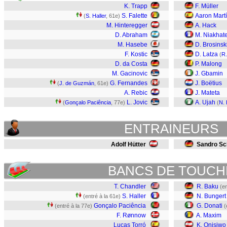
K. Trapp
F. Müller
S. Falette
Aaron Mart
(
S. Haller
, 61e)
M. Hinteregger
A. Hack
D. Abraham
M. Niakhat
M. Hasebe
D. Brosinsk
F. Kostic
D. Latza
(
R
D. da Costa
P. Malong
M. Gacinovic
J. Gbamin
G. Fernandes
J. Boëtius
(
J. de Guzmán
, 61e)
A. Rebic
J. Mateta
L. Jovic
A. Ujah
(
Gonçalo Paciência
, 77e)
(
N. 
ENTRAINEURS
Adolf Hütter
Sandro Sc
BANCS DE TOUCH
T. Chandler
R. Baku
(en
S. Haller
N. Bungert
(entré à la 61e)
Gonçalo Paciência
G. Donati
(entré à la 77e)
(
F. Rønnow
A. Maxim
Lucas Torró
K. Onisiwo