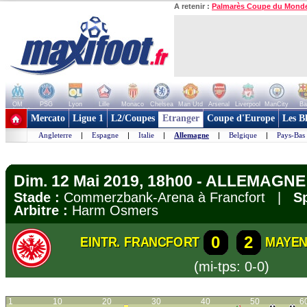
A retenir :
Palmarès Coupe du Mond
OM
PSG
Lyon
Lille
Monaco
Chelsea
Man Utd
Arsenal
Liverpool
ManCity
Ba
+ de clubs
Mercato
Ligue 1
L2/Coupes
Etranger
Coupe d'Europe
Les B
Angleterre
|
Espagne
|
Italie
|
Allemagne
|
Belgique
|
Pays-Bas
Dim. 12 Mai 2019, 18h00 - ALLEMAGNE 
Stade :
Commerzbank-Arena à Francfort |
Sp
Arbitre :
Harm Osmers
0
2
EINTR. FRANCFORT
MAYE
(mi-tps: 0-0)
1
10
20
30
40
50
6