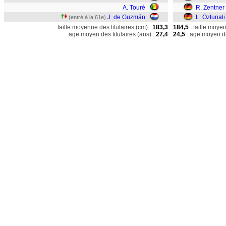
A. Touré
R. Zentner
J. de Guzmán
L. Öztunali
(entré à la 61e)
taille moyenne des titulaires (cm) :
183,3
184,5
: taille moye
age moyen des titulaires (ans) :
27,4
24,5
: age moyen de