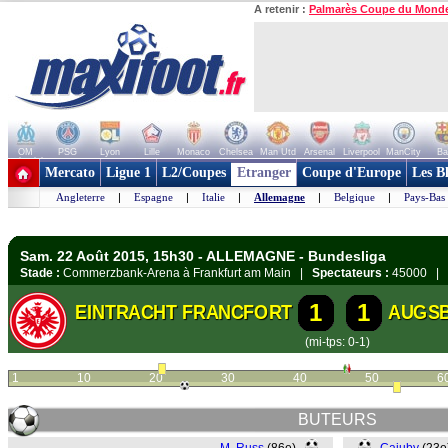
A retenir :
Palmarès Coupe du Mond
OM
PSG
Lyon
Lille
Monaco
Chelsea
Man Utd
Arsenal
Liverpool
ManCity
Ba
+ de clubs
Mercato
Ligue 1
L2/Coupes
Etranger
Coupe d'Europe
Les B
Angleterre
|
Espagne
|
Italie
|
Allemagne
|
Belgique
|
Pays-Bas
Sam. 22 Août 2015, 15h30 - ALLEMAGNE - Bundesliga
Stade :
Commerzbank-Arena à Frankfurt am Main |
Spectateurs :
45000 |
1
1
EINTRACHT FRANCFORT
AUGS
(mi-tps: 0-1)
1
10
20
30
40
50
6
BUTEURS