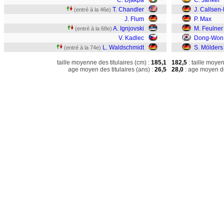
C. Djakpa
C. Janker
T. Chandler
J. Callsen
(entré à la 46e)
J. Flum
P. Max
A. Ignjovski
M. Feulner
(entré à la 68e)
V. Kadlec
Dong-Won 
L. Waldschmidt
S. Mölders
(entré à la 74e)
taille moyenne des titulaires (cm) :
185,1
182,5
: taille moye
age moyen des titulaires (ans) :
26,5
28,0
: age moyen de