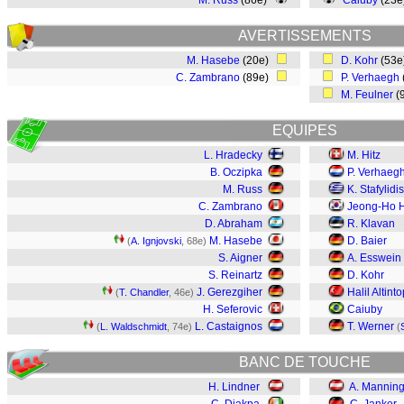
M. Russ
(86e)
Caiuby
(23
AVERTISSEMENTS
M. Hasebe
(20e)
D. Kohr
(53
C. Zambrano
(89e)
P. Verhaegh
M. Feulner
(
EQUIPES
L. Hradecky
M. Hitz
B. Oczipka
P. Verhaeg
M. Russ
K. Stafylidis
C. Zambrano
Jeong-Ho 
D. Abraham
R. Klavan
M. Hasebe
D. Baier
(
A. Ignjovski
, 68e)
S. Aigner
A. Esswein
S. Reinartz
D. Kohr
J. Gerezgiher
Halil Altint
(
T. Chandler
, 46e)
H. Seferovic
Caiuby
L. Castaignos
T. Werner
(
L. Waldschmidt
, 74e)
(
BANC DE TOUCHE
H. Lindner
A. Manning