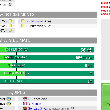
(27e)
08/08
08/08
(50e)
08/08
07/08
08/08
07/08
08/08
AVERTISSEMENTS
08/08
08/08
08/08
08/08
 (52e)
M. Jakolis
(45+1e)
07/08
08/08
 (54e)
S. Muradyan (70e)
08/08
 (67e)
08/08
08/08
08/08
STATS DU MATCH
08/08
56 %
POSSESSION
(%)
PASSES
504
(réussies %)
(84 %)
TIRS
8
(cadrés)
(2)
CORNERS JOUES
4
FAUTES SUBIES
14
EQUIPES
heret
O. Cancarevic
chyk
N. Saintini
T
enko
Gonçalo Silva
(S. Muradyan, 66e)