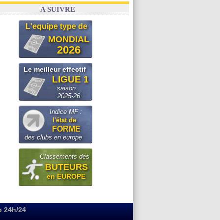
A SUIVRE
L'equipe type de
MONDIAL
2026
Le meilleur effectif
LIGUE 1
saison
2025-26
Indice MF :
l'état de
FORME
des clubs en europe
Classements des
BUTEURS
en EUROPE
o 24h/24