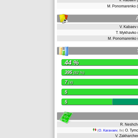
V. Kabaev 
M. Ponomarenko 
V. Kabaev
T. Mykhavko
M. Ponomarenko
44 %
395
(82 %)
7
(4)
5
5
R. Neshc
O. Tym
(
O. Karavaev
, 8e)
V. Zakharch