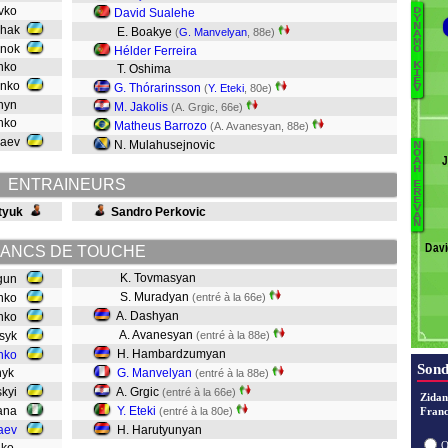
avko
D
David Sualehe
Y
N
chak
E. Boakye
(
G. Manvelyan
, 88e)
A
M
onok
Hélder Ferreira
O
G
enko
K
T. Oshima
I
E
enko
G. Thórarinsson
(
Y. Eteki
, 80e)
V
K
shyn
M. Jakolis
(A. Grgic, 66e)
S
enko
Matheus Barrozo
(A. Avanesyan, 88e)
R
baev
N. Mulahusejnovic
N
O
J
A
Y
H
H
Ya
ENTRAINEURS
E
R
Et
V
E
V
tyuk
Sandro Perkovic
Gr
A
I
N
M
M
Davi
ANCS DE TOUCHE
K. Tovmasyan
rgun
D
S. Muradyan
enko
(entré à la 66e)
A. Dashyan
enko
A. Avanesyan
tsyk
(entré à la 88e)
H. Hambardzumyan
nko
Sond
tnyk
G. Manvelyan
(entré à la 88e)
skyi
A. Grgic
(entré à la 66e)
Zidan
dana
Y. Eteki
(entré à la 80e)
Franc
aev
H. Harutyunyan
O