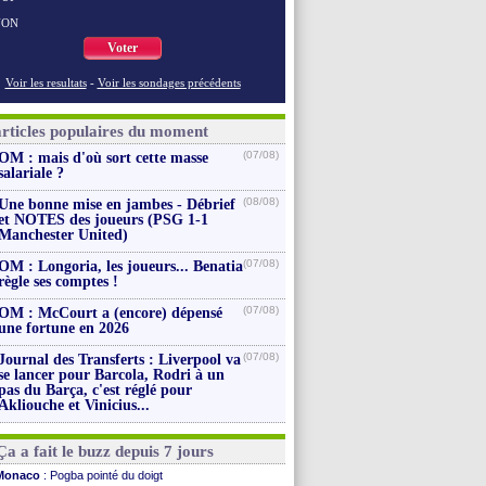
NON
Voter
Voir les resultats
-
Voir les sondages précédents
articles populaires du moment
(07/08)
OM : mais d'où sort cette masse
salariale ?
(08/08)
Une bonne mise en jambes - Débrief
et NOTES des joueurs (PSG 1-1
Manchester United)
(07/08)
OM : Longoria, les joueurs... Benatia
règle ses comptes !
(07/08)
OM : McCourt a (encore) dépensé
une fortune en 2026
(07/08)
Journal des Transferts : Liverpool va
se lancer pour Barcola, Rodri à un
pas du Barça, c'est réglé pour
Akliouche et Vinicius...
Ça a fait le buzz depuis 7 jours
Monaco
: Pogba pointé du doigt