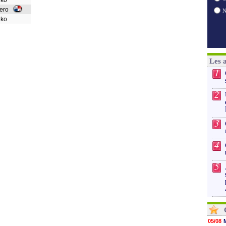
enko
rero
shko
Les 
1
2
3
4
5
05/08