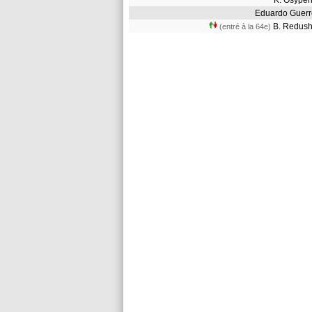
K. Osyp
Eduardo Guer
B. Redu
(entré à la 64e)