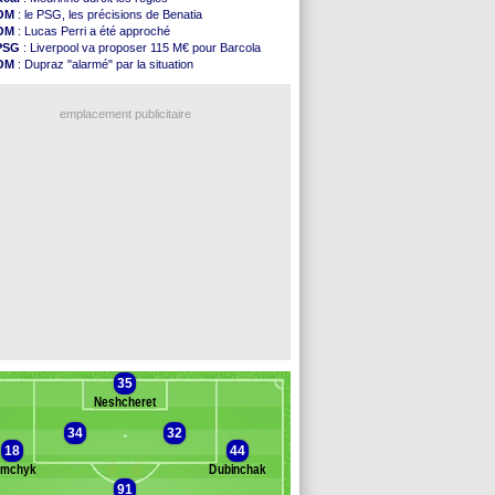
OM
: Dupraz "alarmé" par la situation
OM
: le PSG, les précisions de Benatia
Atletico
: Alvarez, le Barça va revoir son offre
OM
: Lucas Perri a été approché
Lorient
: Mbamba prêté par Leverkusen (officiel)
PSG
: Liverpool va proposer 115 M€ pour Barcola
Amical
: le Real bat Ferencvaros
OM
: Dupraz "alarmé" par la situation
Naples
: Lukaku dit oui à Fenerbahçe
OM
: Benatia et la "médiocrité" dans le club
Amical
: Brest arrache le nul contre Venise
OM
: B. Genesio - "ce n'est pas idéal"
Amical
: un nouveau nul pour Le Mans
emplacement publicitaire
Amical
: un nul entre Auxerre et Troyes
LA Galaxy
: Sergi Roberto a signé (officiel)
Amical
: Angers fait tomber Lorient
Amical
: le Paris FC corrigé par Mayence
Amical
: Rennes encore battu par Brentford
Voir les brèves précédentes
35
Neshcheret
34
32
18
44
ymchyk
Dubinchak
91