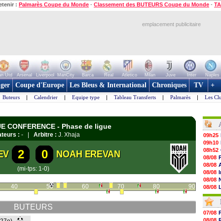
etenir :
Palmarès Coupe du Monde
-
Classement des BUTEURS Coupe du Monde
-
TA
emplacement publicitaire
n Utd
Arsenal
Liverpool
ManCity
Barca
Real
Atletico
Milan
Juve
Inter
Naples
ger
Coupe d'Europe
Les Bleus & International
Chroniques
TV
+
Buteurs
|
Calendrier
|
Equipe type
|
Tableau Transferts
|
Palmarès
|
Les Cl
GUE CONFERENCE - Phase de ligue
teurs :
- |
Arbitre :
J. Xhaja
09h25
09h10
08h52
2
0
EV
NOAH EREVAN
08/08
08/08
(mi-tps: 1-0)
08/08
08/08
40
50
60
70
80
90
08/08
08/08
08/08
BUTEURS
08/08
07/08
08/08
08/08