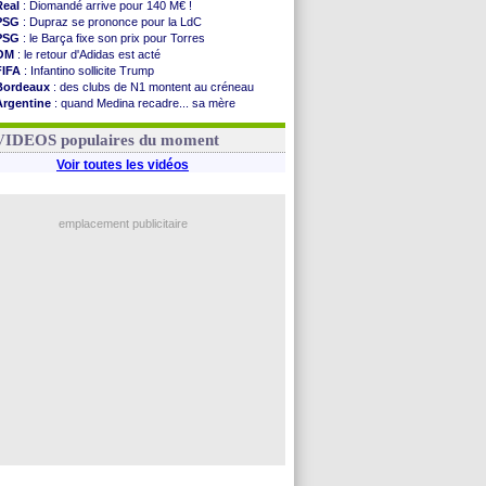
Real
: Diomandé arrive pour 140 M€ !
PSG
: Dupraz se prononce pour la LdC
PSG
: le Barça fixe son prix pour Torres
OM
: le retour d'Adidas est acté
FIFA
: Infantino sollicite Trump
Bordeaux
: des clubs de N1 montent au créneau
Argentine
: quand Medina recadre... sa mère
Real
: le démenti de Leipzig pour Diomandé
OM
: le club prêt à libérer Kondogbia ?
VIDEOS populaires du moment
Voir toutes les vidéos
emplacement publicitaire