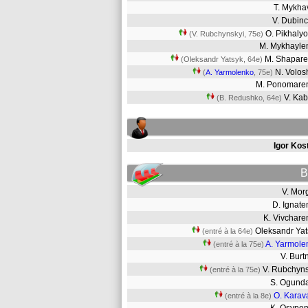
T. Mykh
V. Dubin
O. Pikhaly
(V. Rubchynskyi, 75e)
M. Mykhayl
M. Shapar
(Oleksandr Yatsyk, 64e)
N. Volo
(
A. Yarmolenko
, 75e)
M. Ponomar
V. Ka
(B. Redushko, 64e)
Igor Kos
B
V. Mo
D. Ignat
K. Vivchar
Oleksandr Ya
(entré à la 64e)
A. Yarmole
(entré à la 75e)
V. Bur
V. Rubchyn
(entré à la 75e)
S. Ogun
O. Karav
(entré à la 8e)