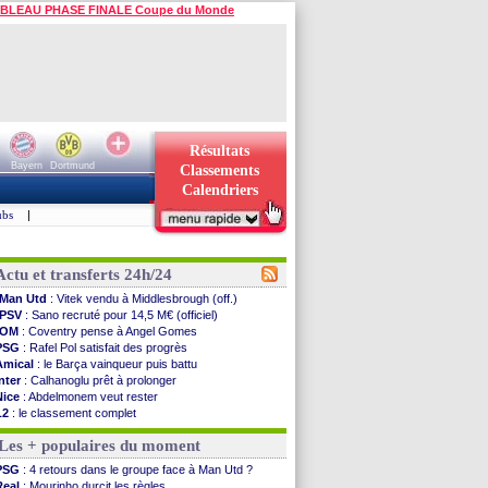
BLEAU PHASE FINALE Coupe du Monde
Résultats
Bayern
Dortmund
Classements
Calendriers
ubs
|
Actu et transferts 24h/24
Man Utd
: Vitek vendu à Middlesbrough (off.)
PSV
: Sano recruté pour 14,5 M€ (officiel)
OM
: Coventry pense à Angel Gomes
PSG
: Rafel Pol satisfait des progrès
Amical
: le Barça vainqueur puis battu
Inter
: Calhanoglu prêt à prolonger
Nice
: Abdelmonem veut rester
L2
: le classement complet
L2
: les résultats de la soirée
Les + populaires du moment
Amical
: Le Havre renversé par Oviedo
Amical
: Nice battu aux tirs au but
PSG
: 4 retours dans le groupe face à Man Utd ?
Benfica
: Ivanovic proche de Lens
Real
: Mourinho durcit les règles