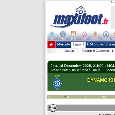
A r
OM
PSG
Lyon
Lille
Monaco
Chelsea
Ma
+ de clubs
Mercato
Ligue 1
L2/Coupes
Etran
Actualité
|
Résultats & Classement
|
Jeu. 18 Décembre 2025, 21h00 - LI
Stade :
Motor Lublin Arena à Lublin |
Specta
DYNAMO KI
1
10
20
30