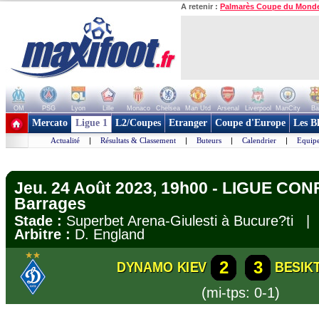
A retenir :
Palmarès Coupe du Mond
OM
PSG
Lyon
Lille
Monaco
Chelsea
Man Utd
Arsenal
Liverpool
ManCity
Ba
+ de clubs
Mercato
Ligue 1
L2/Coupes
Etranger
Coupe d'Europe
Les B
Actualité
|
Résultats & Classement
|
Buteurs
|
Calendrier
|
Equipe
Jeu. 24 Août 2023, 19h00 - LIGUE CO
Barrages
Stade :
Superbet Arena-Giulesti à Bucure?ti 
Arbitre :
D. England
2
3
DYNAMO KIEV
BESIK
(mi-tps: 0-1)