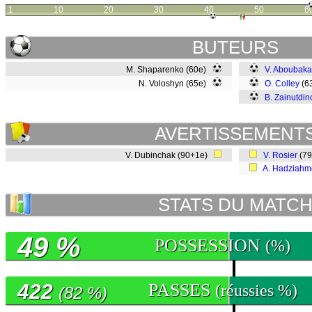
1
10
20
30
40
50
6
BUTEURS
M. Shaparenko (60e)
V. Aboubaka
N. Voloshyn (65e)
O. Colley
(6
B. Zainutdin
AVERTISSEMENT
V. Dubinchak (90+1e)
V. Rosier
(7
A. Hadziahm
STATS DU MATC
49 %
POSSESSION
(%)
422
PASSES
(réussies %)
(82 %)