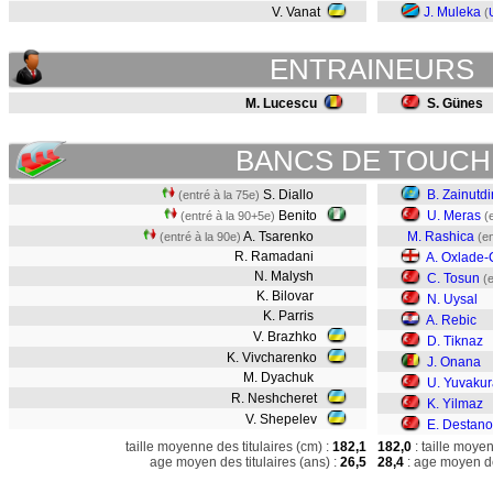
V. Vanat
J. Muleka
(
ENTRAINEURS
M. Lucescu
S. Günes
BANCS DE TOUCH
S. Diallo
B. Zainutd
(entré à la 75e)
Benito
U. Meras
(entré à la 90+5e)
(
A. Tsarenko
M. Rashica
(entré à la 90e)
(en
R. Ramadani
A. Oxlade-
N. Malysh
C. Tosun
(
K. Bilovar
N. Uysal
K. Parris
A. Rebic
V. Brazhko
D. Tiknaz
K. Vivcharenko
J. Onana
M. Dyachuk
U. Yuvaku
R. Neshcheret
K. Yilmaz
V. Shepelev
E. Destano
taille moyenne des titulaires (cm) :
182,1
182,0
: taille moye
age moyen des titulaires (ans) :
26,5
28,4
: age moyen de