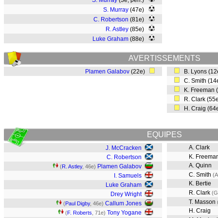
S. Murray
(3e, pen.)
S. Murray
(47e)
C. Robertson
(81e)
R. Astley
(85e)
Luke Graham
(88e)
AVERTISSEMENTS
Plamen Galabov
(22e)
B. Lyons (1
C. Smith (1
K. Freeman 
R. Clark (55
H. Craig (64
EQUIPES
A. Clark
J. McCracken
K. Freema
C. Robertson
A. Quinn
Plamen Galabov
(
R. Astley
, 46e)
C. Smith
(A
I. Samuels
K. Bertie
Luke Graham
R. Clark
(G
Drey Wright
T. Masson
Callum Jones
(
Paul Digby
, 46e)
H. Craig
Tony Yogane
(
F. Roberts
, 71e)