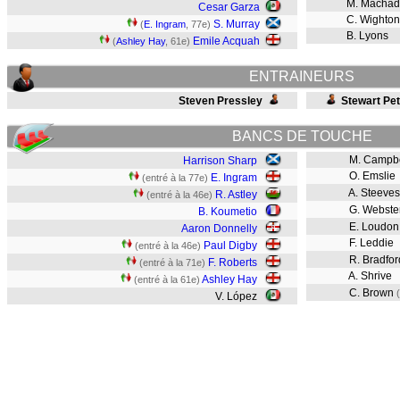
M. Macha
Cesar Garza
C. Wighton
S. Murray
(
E. Ingram
, 77e)
B. Lyons
Emile Acquah
(
Ashley Hay
, 61e)
ENTRAINEURS
Steven Pressley
Stewart Pet
BANCS DE TOUCHE
M. Campbe
Harrison Sharp
O. Emslie
E. Ingram
(entré à la 77e)
A. Steeve
R. Astley
(entré à la 46e)
G. Webste
B. Koumetio
E. Loudo
Aaron Donnelly
F. Leddie
Paul Digby
(entré à la 46e)
R. Bradfo
F. Roberts
(entré à la 71e)
A. Shrive
Ashley Hay
(entré à la 61e)
C. Brown
V. López