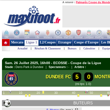
A retenir :
Palmarès Coupe du Mond
OM
PSG
Lyon
Lille
Monaco
Chelsea
Man Utd
Arsenal
Liverpool
ManCity
Ba
+ de clubs
Mercato
Ligue 1
L2/Coupes
Etranger
Coupe d'Europe
Les B
Actualité
|
Résultats & Classement
|
Buteurs
|
Calendrier
|
Equipe
Sam. 26 Juillet 2025, 16h00 - ECOSSE - Coupe de la Ligue
Stade :
Dens Park à Dundee |
Spectateurs :
- |
Arbitre :
5
0
DUNDEE FC
MONT
(mi-tps: 1-0)
1
10
20
30
40
50
6
BUTEURS