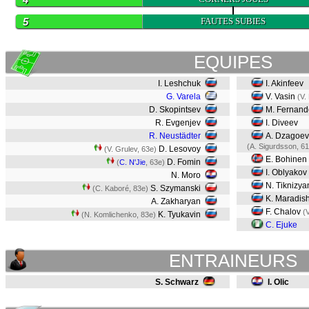
5
FAUTES SUBIES
EQUIPES
I. Leshchuk
I. Akinfeev
G. Varela
V. Vasin
(V.
D. Skopintsev
M. Fernand
R. Evgenjev
I. Diveev
R. Neustädter
A. Dzagoev
(A. Sigurdsson, 61
D. Lesovoy
(V. Grulev, 63e)
E. Bohinen
D. Fomin
(
C. N'Jie
, 63e)
I. Oblyakov
N. Moro
N. Tiknizya
S. Szymanski
(C. Kaboré, 83e)
K. Maradish
A. Zakharyan
F. Chalov
(
K. Tyukavin
(N. Komlichenko, 83e)
C. Ejuke
ENTRAINEURS
S. Schwarz
I. Olic