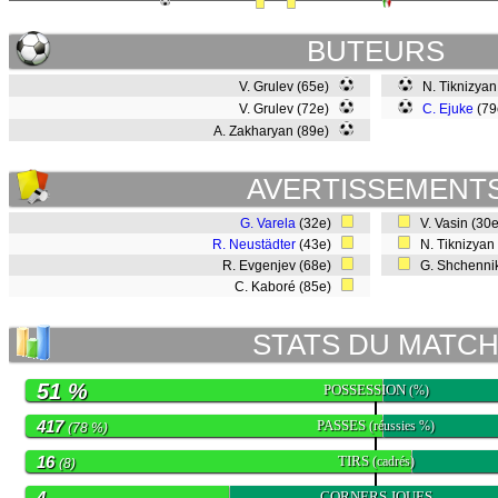
BUTEURS
V. Grulev (65e)
N. Tiknizyan
V. Grulev (72e)
C. Ejuke
(7
A. Zakharyan (89e)
AVERTISSEMENT
G. Varela
(32e)
V. Vasin (30
R. Neustädter
(43e)
N. Tiknizyan
R. Evgenjev (68e)
G. Shchenni
C. Kaboré (85e)
STATS DU MATC
51 %
POSSESSION
(%)
417
PASSES
(réussies %)
(78 %)
16
TIRS
(cadrés)
(8)
4
CORNERS JOUES