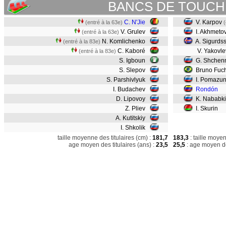
BANCS DE TOUCH
C. N'Jie
V. Karpov
(entré à la 63e)
(
V. Grulev
I. Akhmeto
(entré à la 63e)
N. Komlichenko
A. Sigurds
(entré à la 83e)
C. Kaboré
V. Yakovl
(entré à la 83e)
S. Igboun
G. Shchen
S. Slepov
Bruno Fuc
S. Parshivlyuk
I. Pomazu
I. Budachev
Rondón
D. Lipovoy
K. Nababk
Z. Pliev
I. Skurin
A. Kutitskiy
I. Shkolik
taille moyenne des titulaires (cm) :
181,7
183,3
: taille moye
age moyen des titulaires (ans) :
23,5
25,5
: age moyen de