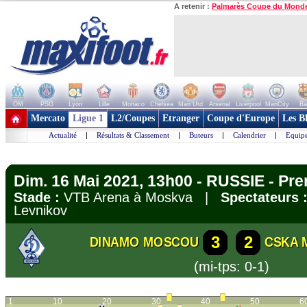
A retenir :
Palmarès Coupe du Mond
OM
PSG
Lyon
Lille
Monaco
Chelsea
Man Utd
Arsenal
Liverpool
ManCity
Ba
+ de clubs
Mercato
Ligue 1
L2/Coupes
Etranger
Coupe d'Europe
Les B
Actualité
|
Résultats & Classement
|
Buteurs
|
Calendrier
|
Equipe
Dim. 16 Mai 2021, 13h00 - RUSSIE - Pre
Stade :
VTB Arena à Moskva |
Spectateurs 
Levnikov
3
2
DINAMO MOSCOU
CSKA 
(mi-tps: 0-1)
1
10
20
30
40
50
6